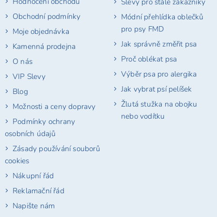
Hodnocení obchodu
Slevy pro stálé zákazníky
í
Obchodní podmínky
Módní přehlídka oblečků
pro psy FMD
Moje objednávka
Jak správně změřit psa
Kamenná prodejna
Proč oblékat psa
O nás
Výběr psa pro alergika
VIP Slevy
Jak vybrat psí pelíšek
Blog
Žlutá stužka na obojku
Možnosti a ceny dopravy
nebo vodítku
Podmínky ochrany
osobních údajů
Zásady používání souborů
cookies
Nákupní řád
Reklamační řád
Napište nám