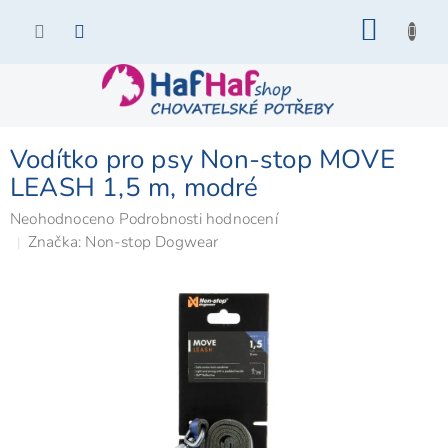
Přejít
NÁKU
na
KOŠÍK
obsah
Vodítko pro psy Non-stop MOVE
LEASH 1,5 m, modré
Průměrné
Neohodnoceno
Podrobnosti hodnocení
hodnocení
Značka:
Non-stop Dogwear
produktu
je
0,0
z
5
hvězdiček.