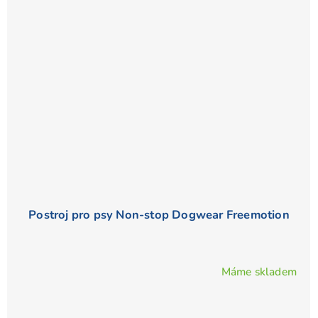
Postroj pro psy Non-stop Dogwear Freemotion
Máme skladem
Průměrné
hodnocení
produktu