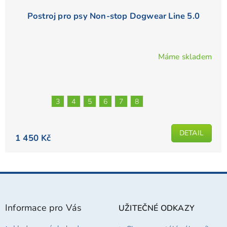
Postroj pro psy Non-stop Dogwear Line 5.0
Máme skladem
Průměrné
hodnocení
produktu
je
3
4
5
6
7
8
4,9
z
5
DETAIL
1 450 Kč
hvězdiček.
Z
á
p
Informace pro Vás
UŽITEČNÉ ODKAZY
a
t