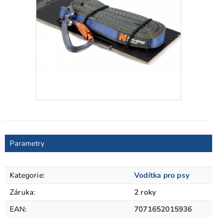
Parametry
Kategorie
:
Vodítka pro psy
Záruka
:
2 roky
EAN
:
7071652015936