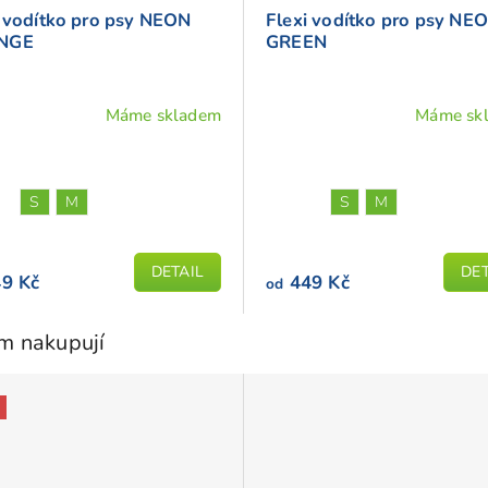
i vodítko pro psy NEON
Flexi vodítko pro psy NE
NGE
GREEN
Máme skladem
Máme sk
Průměrné
hodnocení
produktu
je
S
M
S
M
5,0
z
DETAIL
DET
5
9 Kč
449 Kč
od
hvězdiček.
em nakupují