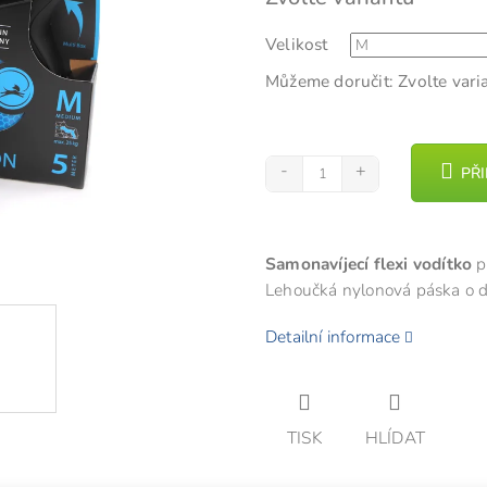
cena:
z
Velikost
5
hvězdiček.
Můžeme doručit:
Zvolte vari
PŘ
Samonavíjecí flexi vodítko
p
Lehoučká nylonová páska o d
Detailní informace
TISK
HLÍDAT