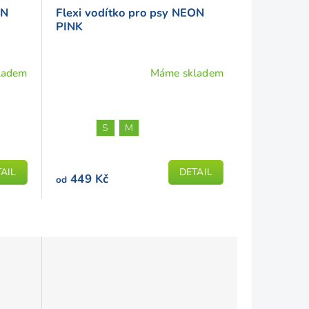
ON
Flexi vodítko pro psy NEON
PINK
ladem
Máme skladem
Průměrné
hodnocení
produktu
je
S
M
5,0
z
AIL
DETAIL
5
449 Kč
od
hvězdiček.