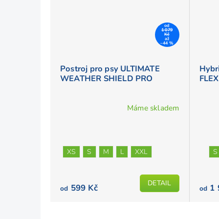
od
1 079
Kč
až
–44 %
Postroj pro psy ULTIMATE
Hybri
WEATHER SHIELD PRO
FLEX
Máme skladem
XS
S
M
L
XXL
S
DETAIL
599 Kč
1 
od
od