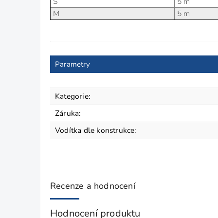
S
5 m
M
5 m
Parametry
Kategorie
:
Záruka
:
Vodítka dle konstrukce
:
Recenze a hodnocení
Hodnocení produktu