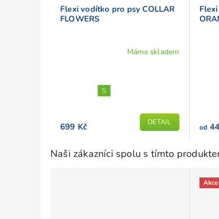
Flexi vodítko pro psy COLLAR
Flex
FLOWERS
ORA
Máme skladem
S
DETAIL
699 Kč
44
od
Naši zákazníci spolu s tímto produkt
Akce