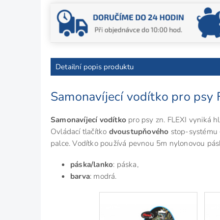
Detailní popis produktu
Samonavíjecí vodítko pro ps
Samonavíjecí vodítko
pro psy zn. FLEXI vyniká
Ovládací tlačítko
dvoustupňového
stop-systému –
palce. Vodítko používá pevnou 5m nylonovou pá
páska/lanko
: páska,
barva
: modrá.