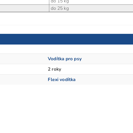
do 15 kg
do 25 kg
Vodítka pro psy
2 roky
Flexi vodítka