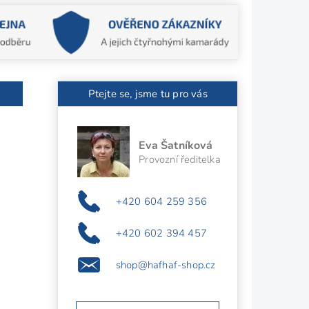
Ptejte se, jsme tu pro vás
Eva Šatníková
Provozní ředitelka
+420 604 259 356
+420 602 394 457
shop@hafhaf-shop.cz