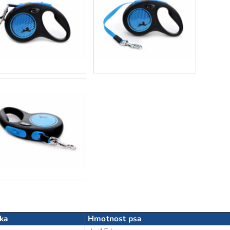
tka
Hmotnost psa