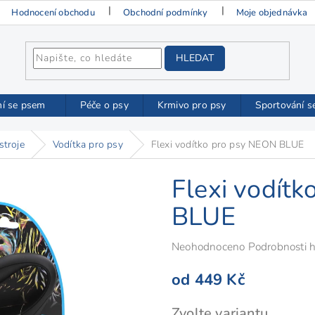
Hodnocení obchodu
Obchodní podmínky
Moje objednávka
HLEDAT
ní se psem
Péče o psy
Krmivo pro psy
Sportování s
stroje
Vodítka pro psy
Flexi vodítko pro psy NEON BLUE
Flexi vodít
BLUE
Průměrné
Neohodnoceno
Podrobnosti 
hodnocení
od
449 Kč
produktu
je
Měrná
Zvolte variantu
0,0