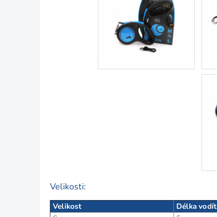
Velikosti:
Velikost
Délka vodí