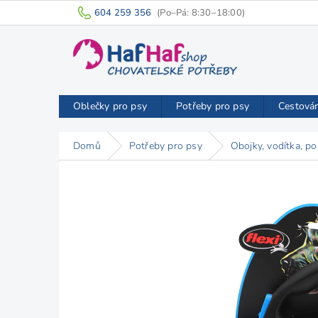
Přejít
604 259 356
na
obsah
Oblečky pro psy
Potřeby pro psy
Cestová
Domů
Potřeby pro psy
Obojky, vodítka, po