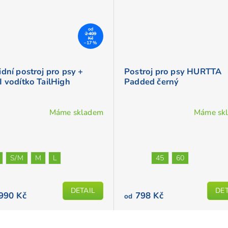
od
2 409
Kč
–17 %
dní postroj pro psy +
Postroj pro psy HURTTA
I vodítko TailHigh
Padded černý
Máme skladem
Máme sk
S/M
M
L
45
60
DETAIL
DET
990 Kč
798 Kč
od