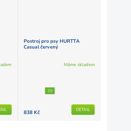
Postroj pro psy HURTTA
Casual červený
ladem
Máme skladem
35
AIL
DETAIL
838 Kč