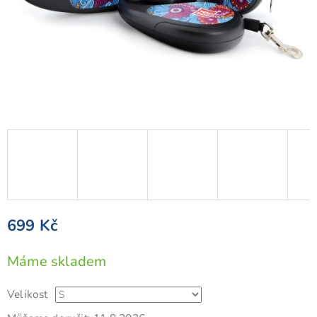
699 Kč
Měrná
Máme skladem
cena:
Velikost