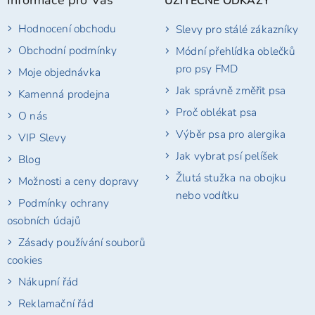
UŽITEČNÉ ODKAZY
a
t
Hodnocení obchodu
Slevy pro stálé zákazníky
í
Obchodní podmínky
Módní přehlídka oblečků
pro psy FMD
Moje objednávka
Jak správně změřit psa
Kamenná prodejna
Proč oblékat psa
O nás
Výběr psa pro alergika
VIP Slevy
Jak vybrat psí pelíšek
Blog
Žlutá stužka na obojku
Možnosti a ceny dopravy
nebo vodítku
Podmínky ochrany
osobních údajů
Zásady používání souborů
cookies
Nákupní řád
Reklamační řád