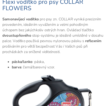
Flexi vodítko pro psy COLLAR
FLOWERS
Samonavíjecí vodítko
pro psy zn. COLLAR vyniká precizním
provedením, ideálním vyvážením a velmi pohodlným
úchopem bez jakýchkoliv ostrých hran. Ovládací tlačítko
dvoustupňového
stop-systému je ideálně umístěné v dosahu
palce. Vodítko používá pevnou nylonovou pásku s
reflexním
prošíváním pro větší bezpečnost Vás i Vašich psů při
procházkách za snížené viditelnosti.
páska/lanko
: páska,
barva
: černá/barevný vzor.