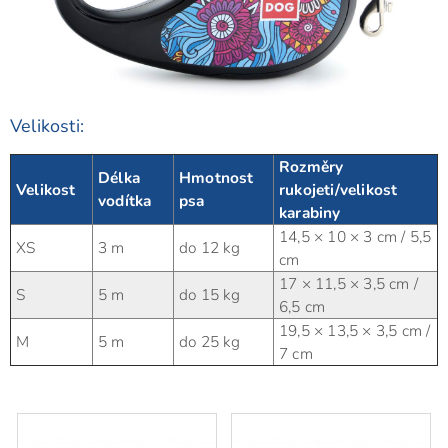
Velikosti:
Rozměry
Délka
Hmotnost
Velikost
rukojeti/velikost
vodítka
psa
karabiny
14,5 × 10 × 3 cm / 5,5
XS
3 m
do 12 kg
cm
17 × 11,5 × 3,5 cm /
S
5 m
do 15 kg
6,5 cm
19,5 × 13,5 × 3,5 cm /
M
5 m
do 25 kg
7 cm