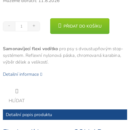
Můžeme doručit:
11.8.2026
PŘIDAT DO KOŠÍKU
Samonavíjecí flexi vodítko
pro psy s dvoustupňovým stop-
systémem. Reflexní nylonová páska, chromovaná karabina,
výběr délek a velikostí.
Detailní informace
HLÍDAT
Detailní popis produktu