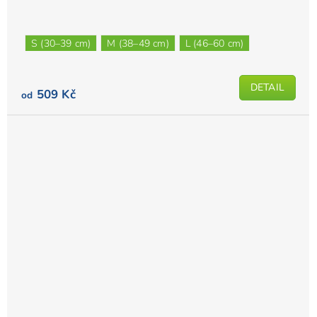
S (30–39 cm)
M (38–49 cm)
L (46–60 cm)
DETAIL
509 Kč
od