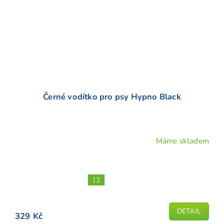
Černé vodítko pro psy Hypno Black
Máme skladem
Průměrné
hodnocení
produktu
je
12
4,7
z
5
DETAIL
329 Kč
hvězdiček.