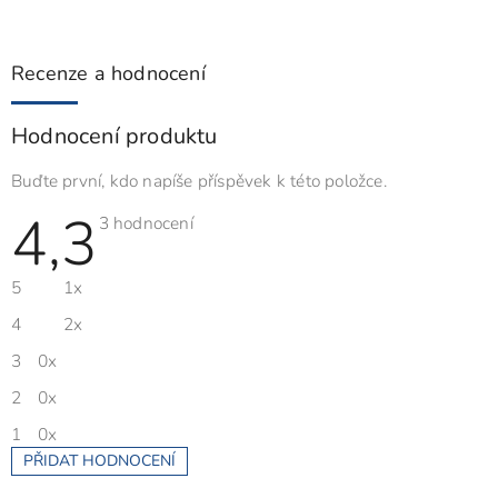
Recenze a hodnocení
Hodnocení produktu
Buďte první, kdo napíše příspěvek k této položce.
4,3
Průměrné
3 hodnocení
hodnocení
produktu
je
5
1x
4,3
z
5
4
2x
hvězdiček.
3
0x
2
0x
1
0x
PŘIDAT HODNOCENÍ
V