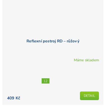
Reflexní postroj RD – růžový
Máme skladem
Průměrné
hodnocení
produktu
je
12
5,0
z
5
DETAIL
409 Kč
hvězdiček.