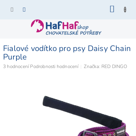
Přejít
NÁKU
na
KOŠÍK
obsah
Fialové vodítko pro psy Daisy Chain
Purple
Průměrné
3 hodnocení
Podrobnosti hodnocení
Značka:
RED DINGO
hodnocení
produktu
je
4,3
z
5
hvězdiček.