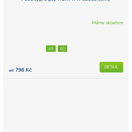
Máme skladem
45
60
DETAIL
798 Kč
od