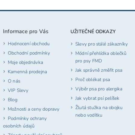
Z
á
p
Informace pro Vás
UŽITEČNÉ ODKAZY
a
t
Hodnocení obchodu
Slevy pro stálé zákazníky
í
Obchodní podmínky
Módní přehlídka oblečků
pro psy FMD
Moje objednávka
Jak správně změřit psa
Kamenná prodejna
Proč oblékat psa
O nás
Výběr psa pro alergika
VIP Slevy
Jak vybrat psí pelíšek
Blog
Žlutá stužka na obojku
Možnosti a ceny dopravy
nebo vodítku
Podmínky ochrany
osobních údajů