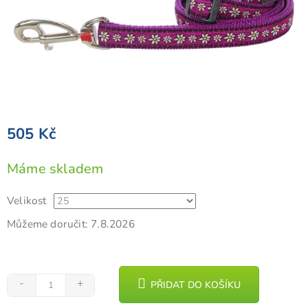
505 Kč
Měrná
Máme skladem
cena:
Velikost
Můžeme doručit:
7.8.2026
PŘIDAT DO KOŠÍKU