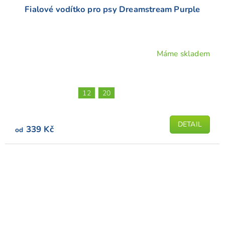
Fialové vodítko pro psy Dreamstream Purple
Máme skladem
Průměrné
hodnocení
produktu
je
12
20
5,0
z
5
DETAIL
339 Kč
od
hvězdiček.