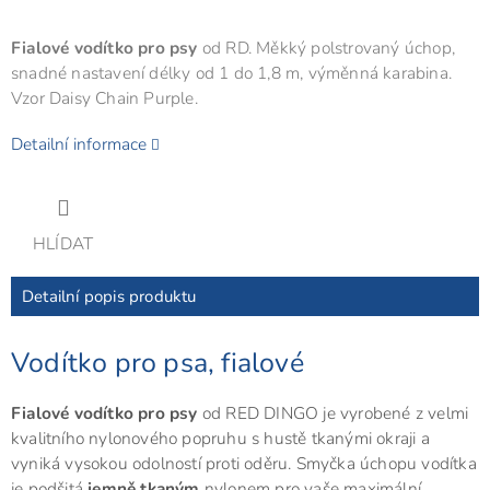
Fialové vodítko pro psy
od RD. Měkký polstrovaný úchop,
snadné nastavení délky od 1 do 1,8 m, výměnná karabina.
Vzor Daisy Chain Purple.
Detailní informace
HLÍDAT
Detailní popis produktu
Vodítko pro psa, fialové
Fialové vodítko pro psy
od RED DINGO je vyrobené z velmi
kvalitního nylonového popruhu s hustě tkanými okraji a
vyniká vysokou odolností proti oděru. Smyčka úchopu vodítka
je podšitá
jemně tkaným
nylonem pro vaše maximální