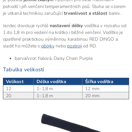
pohodlí i při venčení temperamentních psů. Stuha se vzorem
je utkaná technikou zaručující
trvanlivost a stálost
barev.
Jezdec dovoluje rychlé
nastavení délky
vodítka v rozsahu od
1 do 1,8 m pro vedení na krátko i běžné venčení. Vodítko je
opatřené praktickou výměnnou karabinou RED DINGO a
sladit ho můžete s
obojky
nebo
postroji
od RD.
barva/vzor: fialová, Daisy Chain Purple
Tabulka velikostí
Velikost
Délka vodítka
Šířka vodítka
12
1–1,8 m
12 mm
20
1–1,8 m
20 mm