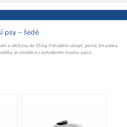
ší psy – šedé
ední a větší psy do 35 kg. Pohodlná rukojeť, pevná 2m páska,
 vodítka, je umístěna v pohodlném dosahu palce.