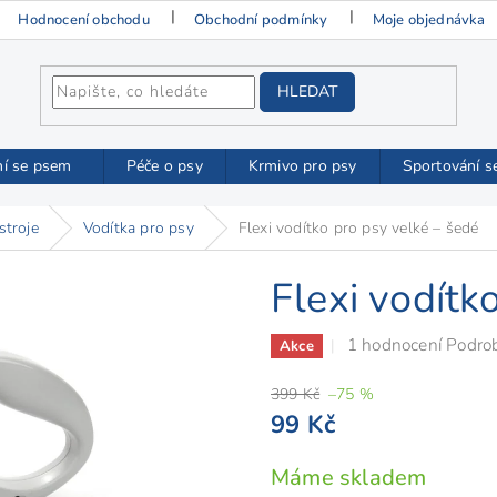
Hodnocení obchodu
Obchodní podmínky
Moje objednávka
HLEDAT
ní se psem
Péče o psy
Krmivo pro psy
Sportování s
stroje
Vodítka pro psy
Flexi vodítko pro psy velké – šedé
Flexi vodítk
Průměrné
1 hodnocení
Podrob
Akce
hodnocení
399 Kč
–75 %
produktu
99 Kč
je
5,0
Měrná
Máme skladem
z
cena: