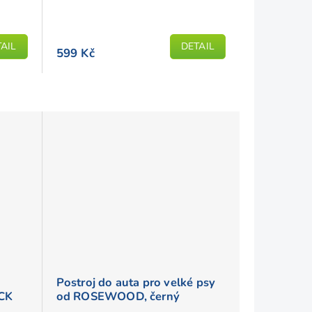
AIL
DETAIL
599 Kč
Postroj do auta pro velké psy
CK
od ROSEWOOD, černý