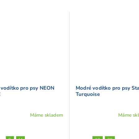
i vodítko pro psy NEON
Modré vodítko pro psy St
E
Turquoise
Máme skladem
Máme sk
Průměrné
hodnocení
produktu
je