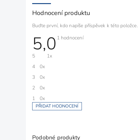
Hodnocení produktu
Buďte první, kdo napíše příspěvek k této položce.
5,0
Průměrné
1 hodnocení
hodnocení
produktu
je
5
1x
5,0
z
5
4
0x
hvězdiček.
3
0x
2
0x
1
0x
PŘIDAT HODNOCENÍ
V
ý
p
i
s
Podobné produkty