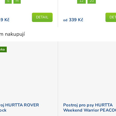
S
M
12
20
4,9
z
DETAIL
DET
5
9 Kč
339 Kč
od
hvězdiček.
em nakupují
nka
roj HURTTA ROVER
Postroj pro psy HURTTA
ock
Weekend Warrior PEACO