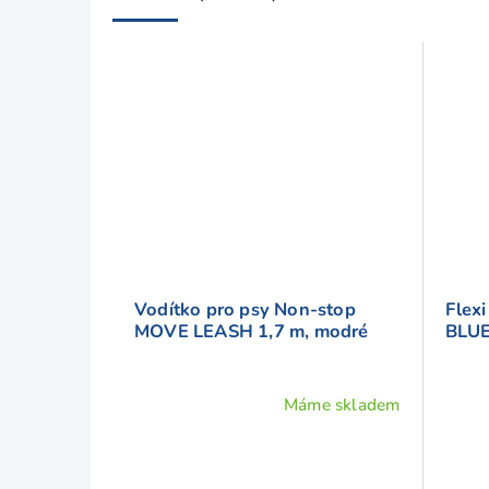
h
o
d
n
o
c
e
n
í
Vodítko pro psy Non-stop
Flex
MOVE LEASH 1,7 m, modré
BLU
Máme skladem