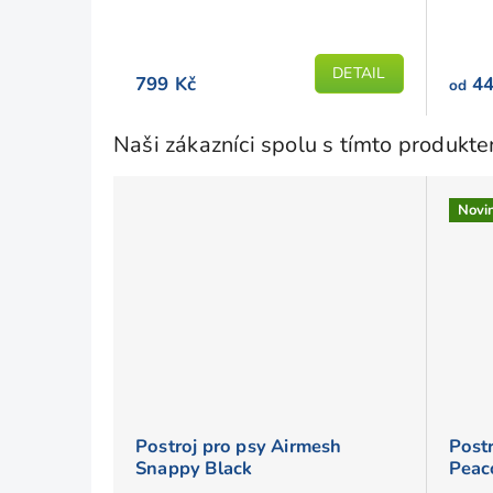
DETAIL
799 Kč
44
od
Naši zákazníci spolu s tímto produkt
Novi
Postroj pro psy Airmesh
Post
Snappy Black
Peac