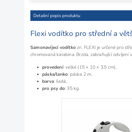
Detailní popis produktu
Flexi vodítko pro střední a vět
Samonavíjecí vodítko
zn. FLEXI je určené pro stř
chromovaná karabina. Brzda, zabraňující odvíjení
provedení
: velké (15 × 10 × 3,5 cm),
páska/lanko
: páska 2 m,
barva
: šedá,
pro psy do
: 35 kg.