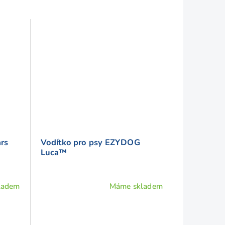
ars
Vodítko pro psy EZYDOG
Luca™
ladem
Máme skladem