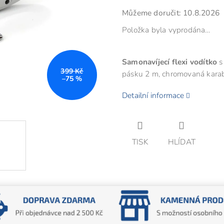
5
Můžeme doručit:
10.8.2026
hvězdiček.
Položka byla vyprodána…
Samonavíjecí flexi vodítko
s
399 Kč
pásku 2 m, chromovaná karab
–75 %
Detailní informace
TISK
HLÍDAT