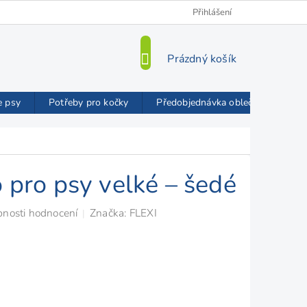
Kamenná prodejna
O nás
VIP Slevy
Přihlášení
Blog
Mož
NÁKUPNÍ
Prázdný košík
KOŠÍK
e psy
Potřeby pro kočky
Předobjednávka oblečků FMD
o pro psy velké – šedé
nosti hodnocení
Značka:
FLEXI