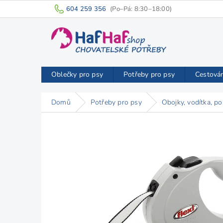
Přejít
604 259 356
na
obsah
Oblečky pro psy
Potřeby pro psy
Cestová
Domů
Potřeby pro psy
Obojky, vodítka, po