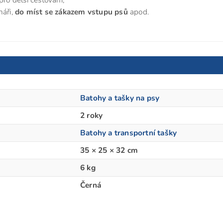
náři,
do míst se zákazem vstupu psů
apod.
Batohy a tašky na psy
2 roky
Batohy a transportní tašky
35 × 25 × 32 cm
6 kg
Černá