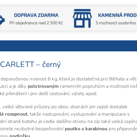
SCARLETT – černý
poručenou nosnost 6 kg, která je dostatečná pro štěňata a vět
kci a je díky
polstrovaným
ramenním popruhům a možnosti noš
é přenášení i pro delší cestování, výlety apod.
elké síťované průzory po obou stranách jim zajistí dostatek
lé rozepnout
, takže nastupování, vystupování a manipulace s
í straně batohu je vedle dalšího otvoru na zip také velká zapína
leznete nezbytné bezpečnostní
poutko s karabinou
pro připevně
vanou
podložku
.