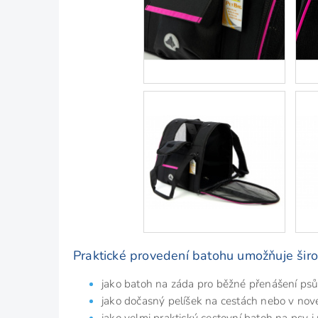
Praktické provedení batohu umožňuje širok
jako batoh na záda pro běžné přenášení psů
jako dočasný pelíšek na cestách nebo v nov
jako velmi praktický cestovní batoh na psy i 