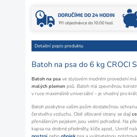
Detailní popis produktu
Batoh na psa do 6 kg CROCI 
Batoh na psa
ve stylovém modrém provedení má do
malých plemen
psů. Batoh má zpevněnou konstru
v ruce maximálně univerzální – je vhodný pro krátk
Batoh poskytne vašim psům dostatečnou ochranu, v
čerstvého vzduchu. Obě síťované strany se dají
ce
přenášeným pejskem jsou velmi pohodlné. Na předn
kapsa na drobné předměty, klíče apod., Uvnitř na
postroj
nebo
obojek
psa a vyjímatelnou polstro