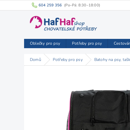
Přejít
604 259 356
na
obsah
Oblečky pro psy
Potřeby pro psy
Cestová
Domů
Potřeby pro psy
Batohy na psy, taš