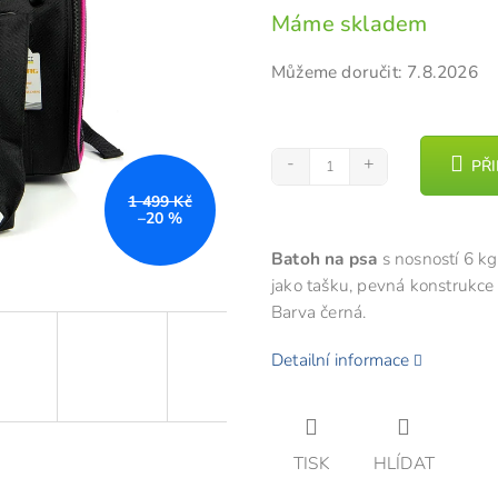
Měrná
Máme skladem
z
cena:
5
Můžeme doručit:
7.8.2026
hvězdiček.
PŘ
1 499 Kč
–20 %
Batoh na psa
s nosností 6 k
jako tašku, pevná konstrukce
Barva černá.
Detailní informace
TISK
HLÍDAT