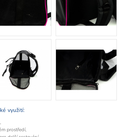
é využití:
,
ém prostředí,
pro delší cestování,