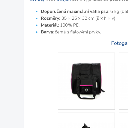
Doporučená maximální váha psa
: 6 kg (ba
Rozměry
: 35 × 25 × 32 cm (š × h × v).
Materiál
: 100% PE.
Barva
: černá s fialovými prvky.
Fotogal