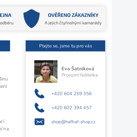
Ptejte se, jsme tu pro vás
Eva Šatníková
Provozní ředitelka
šinu
ení
+420 604 259 356
+420 602 394 457
cí
shop@hafhaf-shop.cz
ní na