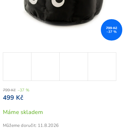
799 Kč
–37 %
799 Kč
–37 %
499 Kč
Měrná
Máme skladem
cena:
Můžeme doručit:
11.8.2026