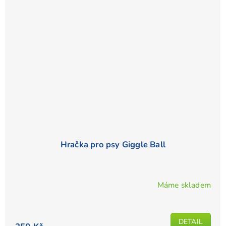
Hračka pro psy Giggle Ball
Máme skladem
Průměrné
hodnocení
produktu
DETAIL