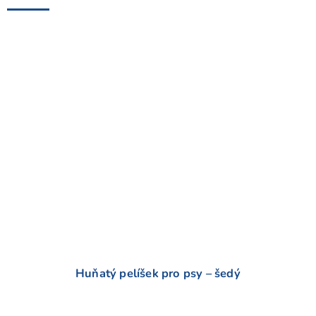
Huňatý pelíšek pro psy – šedý