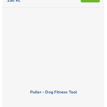
je
250 Kč
5,0
z
5
hvězdiček.
Puller – Dog Fitness Tool