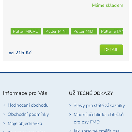
Máme skladem
Průměrné
hodnocení
produktu
je
Puller MICRO
Puller MINI
Puller MIDI
Puller STANDA
5,0
z
5
DETAIL
215 Kč
od
hvězdiček.
Z
á
p
Informace pro Vás
UŽITEČNÉ ODKAZY
a
t
Hodnocení obchodu
Slevy pro stálé zákazníky
í
Obchodní podmínky
Módní přehlídka oblečků
pro psy FMD
Moje objednávka
Jak správně změřit psa