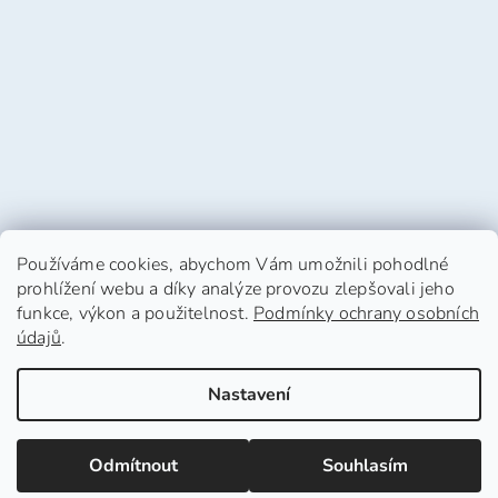
Používáme cookies, abychom Vám umožnili pohodlné
prohlížení webu a díky analýze provozu zlepšovali jeho
funkce, výkon a použitelnost.
Podmínky ochrany osobních
údajů
.
Vytvořil Shoptet
Nastavení
Copyright 2026
HafHaf-shop.cz
. Všechna práva
Odmítnout
Souhlasím
vyhrazena.
Upravit nastavení cookies