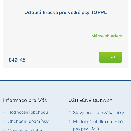
Odolná hračka pro velké psy TOPPL
Máme skladem
DETAIL
849 Kč
Z
á
p
Informace pro Vás
UŽITEČNÉ ODKAZY
a
t
Hodnocení obchodu
Slevy pro stálé zákazníky
í
Obchodní podmínky
Módní přehlídka oblečků
pro psy FMD
Moje objednávka