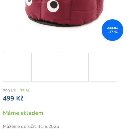
799 Kč
–37 %
799 Kč
–37 %
499 Kč
Měrná
Máme skladem
cena:
Můžeme doručit:
11.8.2026