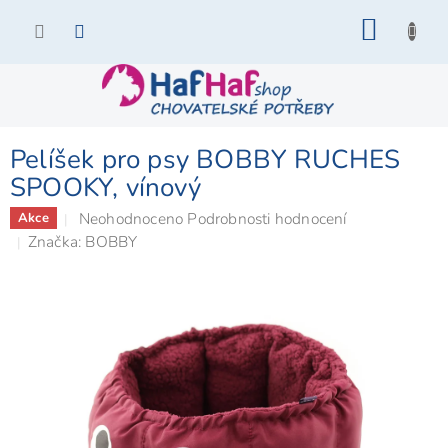
Přejít
NÁKU
na
KOŠÍK
obsah
Pelíšek pro psy BOBBY RUCHES
SPOOKY, vínový
Průměrné
Neohodnoceno
Podrobnosti hodnocení
Akce
hodnocení
Značka:
BOBBY
produktu
je
0,0
z
5
hvězdiček.