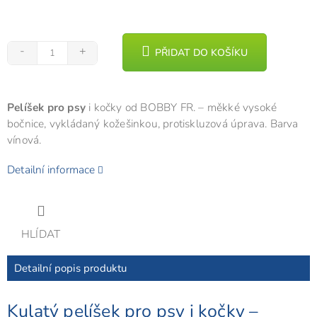
PŘIDAT DO KOŠÍKU
Pelíšek pro psy
i kočky od BOBBY FR. – měkké vysoké
bočnice, vykládaný kožešinkou, protiskluzová úprava. Barva
vínová.
Detailní informace
HLÍDAT
Detailní popis produktu
Kulatý pelíšek pro psy i kočky –