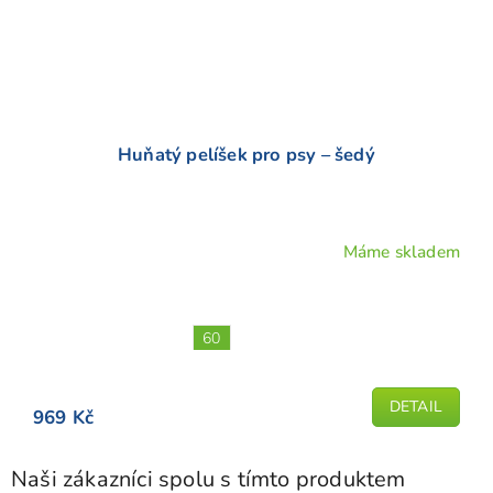
Huňatý pelíšek pro psy – šedý
Máme skladem
Průměrné
hodnocení
produktu
je
60
4,9
z
5
DETAIL
969 Kč
hvězdiček.
Naši zákazníci spolu s tímto produktem