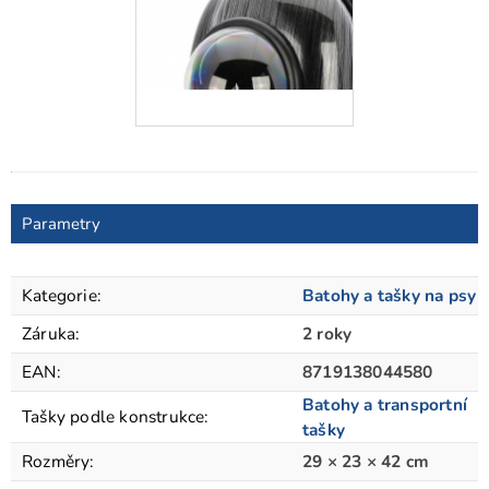
Parametry
Kategorie
:
Batohy a tašky na psy
Záruka
:
2 roky
EAN
:
8719138044580
Batohy a transportní
Tašky podle konstrukce
:
tašky
Rozměry
:
29 × 23 × 42 cm