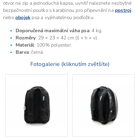
otvor na zip a jednoduchá kapsa, uvnitř naleznete nezbytné
bezpečnostní poutko s karabinou pro připevnění na
postroj
nebo
obojek
psa a vyjímatelnou podložku.
Doporučená maximální váha psa
: 4 kg.
Rozměry
: 29 × 23 × 42 cm (š × h × v).
Materiál
: 100% polyester.
Barva
: černá.
Fotogalerie (kliknutím zvětšíte)