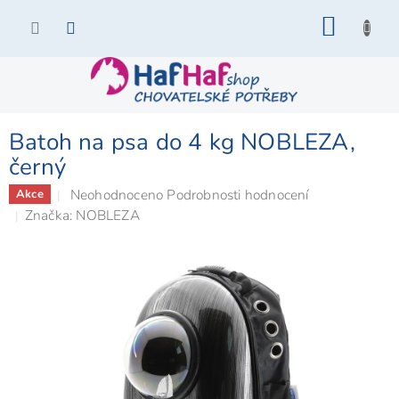
Přejít
NÁKU
na
KOŠÍK
obsah
Batoh na psa do 4 kg NOBLEZA,
černý
Průměrné
Neohodnoceno
Podrobnosti hodnocení
Akce
hodnocení
Značka:
NOBLEZA
produktu
je
0,0
z
5
hvězdiček.