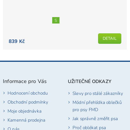
S
DETAIL
839 Kč
Z
á
p
Informace pro Vás
UŽITEČNÉ ODKAZY
a
t
Hodnocení obchodu
Slevy pro stálé zákazníky
í
Obchodní podmínky
Módní přehlídka oblečků
pro psy FMD
Moje objednávka
Jak správně změřit psa
Kamenná prodejna
Proč oblékat psa
O nás