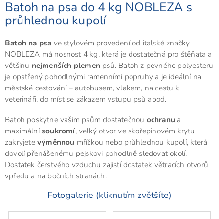
Batoh na psa do 4 kg NOBLEZA s
průhlednou kupolí
Batoh na psa
ve stylovém provedení od italské značky
NOBLEZA má nosnost 4 kg, která je dostatečná pro štěňata a
většinu
nejmenších plemen
psů. Batoh z pevného polyesteru
je opatřený pohodlnými ramenními popruhy a je ideální na
městské cestování – autobusem, vlakem, na cestu k
veterináři, do míst se zákazem vstupu psů apod.
Batoh poskytne vašim psům dostatečnou
ochranu
a
maximální
soukromí
, velký otvor ve skořepinovém krytu
zakryjete
výměnnou
mřížkou nebo průhlednou kupolí, která
dovolí přenášenému pejskovi pohodlně sledovat okolí.
Dostatek čerstvého vzduchu zajistí dostatek větracích otvorů
vpředu a na bočních stranách.
Fotogalerie (kliknutím zvětšíte)