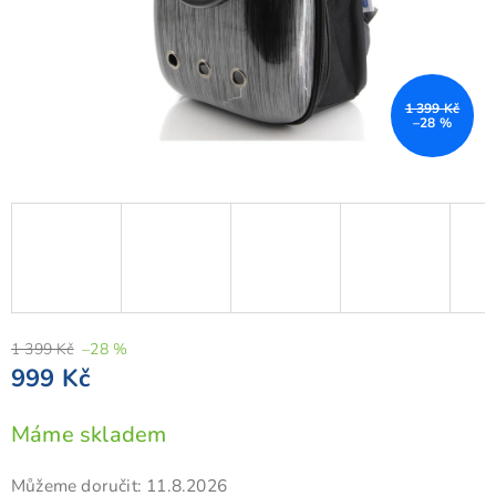
1 399 Kč
–28 %
1 399 Kč
–28 %
999 Kč
Měrná
Máme skladem
cena:
Můžeme doručit:
11.8.2026