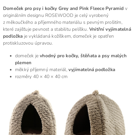
Domeček pro psy i kočky Grey and Pink Fleece Pyramid
v
originálním designu ROSEWOOD je celý vyrobený
z měkoučkého a příjemného materiálu s pevným prošitím,
které zajišťuje pevnost a stabilitu pelíšku.
Vnitřní vyjímatelná
podložka
je vykládaná kožíškem, domeček je opatřen
protiskluzovou úpravou.
domeček je
vhodný pro kočky, štěňata a psy malých
plemen
měkký příjemný materiál,
vyjímatelná podložka
rozměry 40 × 40 × 40 cm