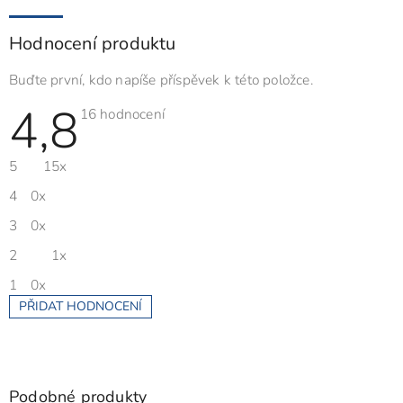
Hodnocení produktu
Buďte první, kdo napíše příspěvek k této položce.
4,8
Průměrné
16 hodnocení
hodnocení
produktu
je
5
15x
4,8
z
5
4
0x
hvězdiček.
3
0x
2
1x
1
0x
PŘIDAT HODNOCENÍ
V
ý
p
i
s
Podobné produkty