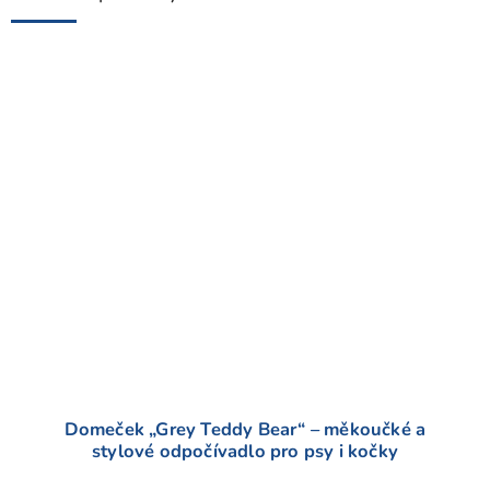
h
o
d
n
o
c
e
n
í
Domeček „Grey Teddy Bear“ – měkoučké a
stylové odpočívadlo pro psy i kočky