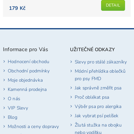
DETAIL
179 Kč
Z
á
p
Informace pro Vás
UŽITEČNÉ ODKAZY
a
t
Hodnocení obchodu
Slevy pro stálé zákazníky
í
Obchodní podmínky
Módní přehlídka oblečků
pro psy FMD
Moje objednávka
Jak správně změřit psa
Kamenná prodejna
Proč oblékat psa
O nás
Výběr psa pro alergika
VIP Slevy
Jak vybrat psí pelíšek
Blog
Žlutá stužka na obojku
Možnosti a ceny dopravy
nebo vodítku