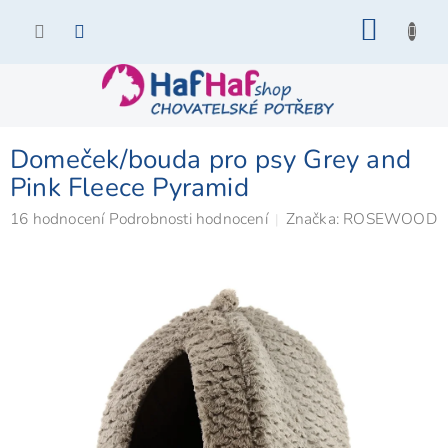
Přejít
NÁKU
na
KOŠÍK
obsah
Domeček/bouda pro psy Grey and
Pink Fleece Pyramid
Průměrné
16 hodnocení
Podrobnosti hodnocení
Značka:
ROSEWOOD
hodnocení
produktu
je
4,8
z
5
hvězdiček.