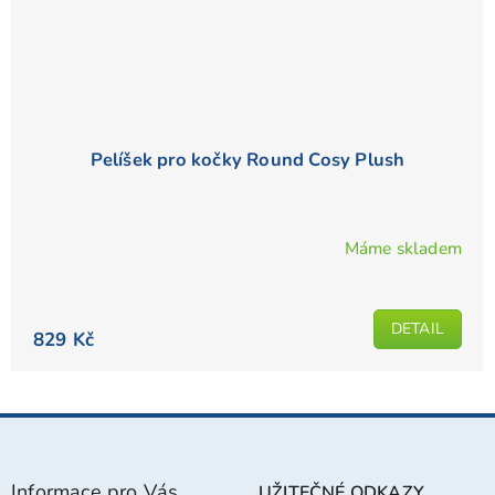
Pelíšek pro kočky Round Cosy Plush
Máme skladem
Průměrné
hodnocení
produktu
DETAIL
je
829 Kč
5,0
z
5
Z
hvězdiček.
á
p
Informace pro Vás
UŽITEČNÉ ODKAZY