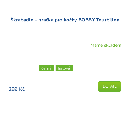
Škrabadlo – hračka pro kočky BOBBY Tourbillon
Máme skladem
Průměrné
hodnocení
produktu
je
černá
fialová
5,0
z
5
DETAIL
289 Kč
hvězdiček.