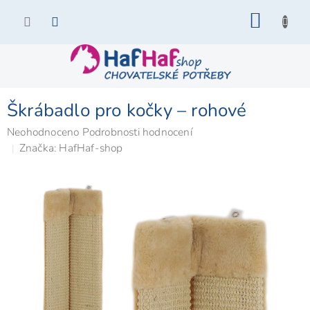
Přejít
NÁKU
na
KOŠÍK
obsah
Škrábadlo pro kočky – rohové
Průměrné
Neohodnoceno
Podrobnosti hodnocení
hodnocení
Značka:
HafHaf-shop
produktu
je
0,0
z
5
hvězdiček.