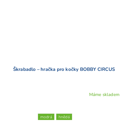
Škrabadlo – hračka pro kočky BOBBY CIRCUS
Máme skladem
Průměrné
hodnocení
produktu
je
modrá
hnědá
5,0