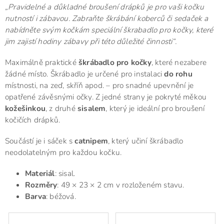
„Pravidelné a důkladné broušení drápků je pro vaši kočku
nutností i zábavou. Zabraňte škrábání koberců či sedaček a
nabídněte svým kočkám speciální škrabadlo pro kočky, které
jim zajistí hodiny zábavy při této důležité činnosti“.
Maximálně praktické
škrábadlo pro kočky
, které nezabere
žádné místo. Škrábadlo je určené pro instalaci
do rohu
místnosti, na zeď, skříň apod. – pro snadné upevnění je
opatřené závěsnými očky. Z jedné strany je pokryté měkou
kožešinkou
, z druhé
sisalem
, který je ideální pro broušení
kočičích drápků.
Součástí je i sáček s
catnipem
, který učiní škrábadlo
neodolatelným pro každou kočku.
Materiál
: sisal.
Rozměry
: 49 × 23 × 2 cm v rozloženém stavu.
Barva
: béžová.