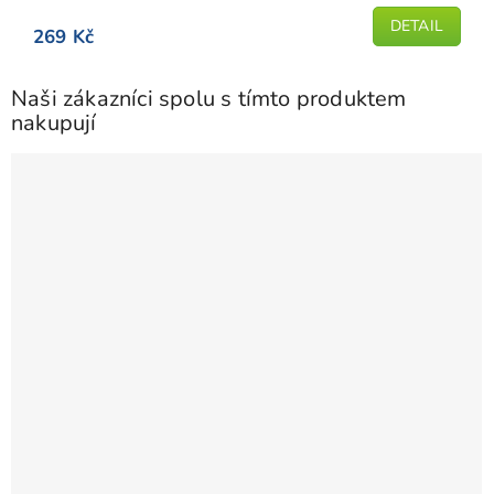
z
5
DETAIL
269 Kč
hvězdiček.
Naši zákazníci spolu s tímto produktem
nakupují