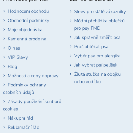
a
t
Hodnocení obchodu
Slevy pro stálé zákazníky
í
Obchodní podmínky
Módní přehlídka oblečků
pro psy FMD
Moje objednávka
Jak správně změřit psa
Kamenná prodejna
Proč oblékat psa
O nás
Výběr psa pro alergika
VIP Slevy
Jak vybrat psí pelíšek
Blog
Žlutá stužka na obojku
Možnosti a ceny dopravy
nebo vodítku
Podmínky ochrany
osobních údajů
Zásady používání souborů
cookies
Nákupní řád
Reklamační řád