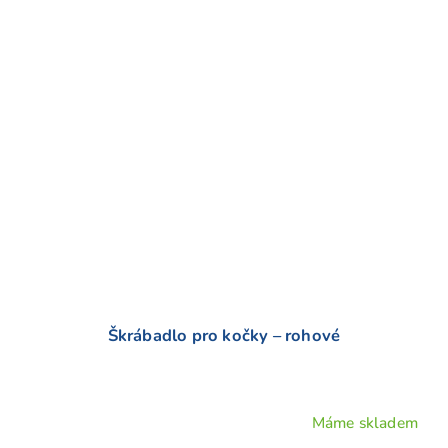
n
o
c
e
n
í
Škrábadlo pro kočky – rohové
Máme skladem