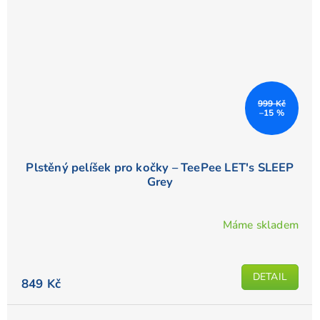
999 Kč
–15 %
Plstěný pelíšek pro kočky – TeePee LET's SLEEP
Grey
Máme skladem
DETAIL
849 Kč