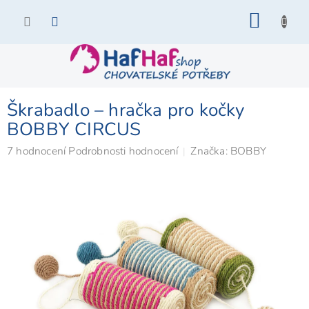
Přejít
NÁKU
na
KOŠÍK
obsah
Škrabadlo – hračka pro kočky
BOBBY CIRCUS
Průměrné
7 hodnocení
Podrobnosti hodnocení
Značka:
BOBBY
hodnocení
produktu
je
5,0
z
5
hvězdiček.