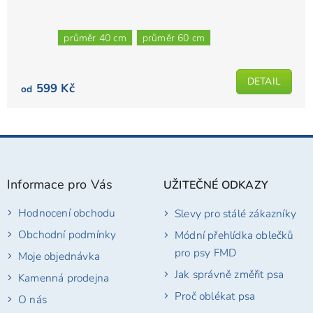
průměr 40 cm
průměr 60 cm
DETAIL
599 Kč
od
Z
á
p
Informace pro Vás
UŽITEČNÉ ODKAZY
a
t
Hodnocení obchodu
Slevy pro stálé zákazníky
í
Obchodní podmínky
Módní přehlídka oblečků
pro psy FMD
Moje objednávka
Jak správně změřit psa
Kamenná prodejna
Proč oblékat psa
O nás