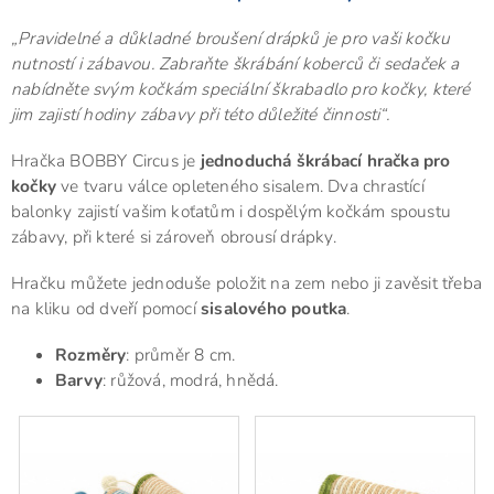
„Pravidelné a důkladné broušení drápků je pro vaši kočku
nutností i zábavou. Zabraňte škrábání koberců či sedaček a
nabídněte svým kočkám speciální škrabadlo pro kočky, které
jim zajistí hodiny zábavy při této důležité činnosti“.
Hračka BOBBY Circus je
jednoduchá škrábací hračka pro
kočky
ve tvaru válce opleteného sisalem. Dva chrastící
balonky zajistí vašim koťatům i dospělým kočkám spoustu
zábavy, při které si zároveň obrousí drápky.
Hračku můžete jednoduše položit na zem nebo ji zavěsit třeba
na kliku od dveří pomocí
sisalového poutka
.
Rozměry
: průměr 8 cm.
Barvy
: růžová, modrá, hnědá.