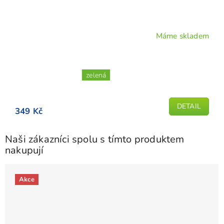
Máme skladem
Průměrné
hodnocení
produktu
je
zelená
4,8
z
5
DETAIL
349 Kč
hvězdiček.
Naši zákazníci spolu s tímto produktem
nakupují
Akce