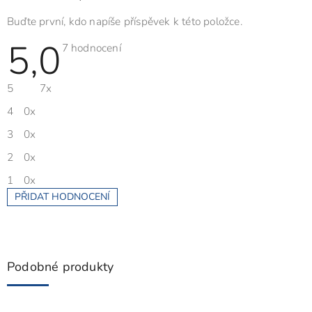
Buďte první, kdo napíše příspěvek k této položce.
5,0
Průměrné
7 hodnocení
hodnocení
produktu
je
5
7x
5,0
z
5
4
0x
hvězdiček.
3
0x
2
0x
1
0x
PŘIDAT HODNOCENÍ
V
ý
p
i
s
Podobné produkty
h
o
d