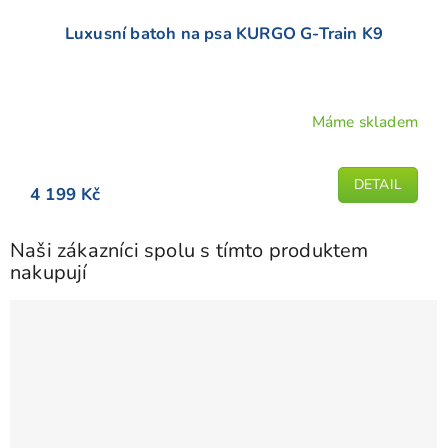
Luxusní batoh na psa KURGO G-Train K9
Máme skladem
Průměrné
hodnocení
produktu
DETAIL
4 199 Kč
je
5,0
z
Naši zákazníci spolu s tímto produktem
5
nakupují
hvězdiček.