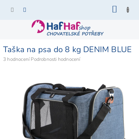
Přejít
NÁKU
na
KOŠÍK
obsah
Taška na psa do 8 kg DENIM BLUE
Průměrné
3 hodnocení
Podrobnosti hodnocení
hodnocení
produktu
je
5,0
z
5
hvězdiček.