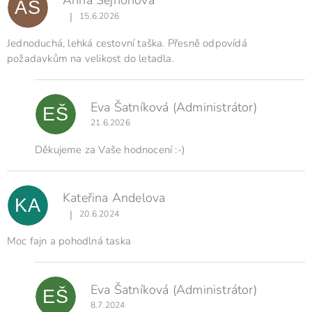
i
AŠ
s
|
15.6.2026
Hodnocení produktu je 5 z 5 hvězdiček.
h
o
Jednoduchá, lehká cestovní taška. Přesně odpovídá
d
požadavkům na velikost do letadla.
n
o
c
Eva Šatníková
(Administrátor)
e
EŠ
n
21.6.2026
í
Děkujeme za Vaše hodnocení :-)
Kateřina Andelova
KA
|
20.6.2024
Hodnocení produktu je 5 z 5 hvězdiček.
Moc fajn a pohodlná taska
Eva Šatníková
(Administrátor)
EŠ
8.7.2024