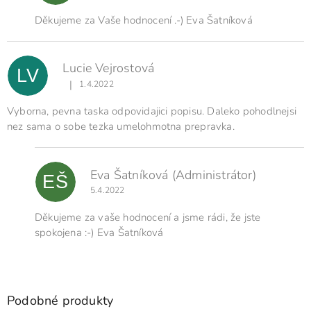
Děkujeme za Vaše hodnocení .-) Eva Šatníková
Lucie Vejrostová
LV
|
1.4.2022
Hodnocení produktu je 5 z 5 hvězdiček.
Vyborna, pevna taska odpovidajici popisu. Daleko pohodlnejsi
nez sama o sobe tezka umelohmotna prepravka.
Eva Šatníková
(Administrátor)
EŠ
5.4.2022
Děkujeme za vaše hodnocení a jsme rádi, že jste
spokojena :-) Eva Šatníková
Podobné produkty