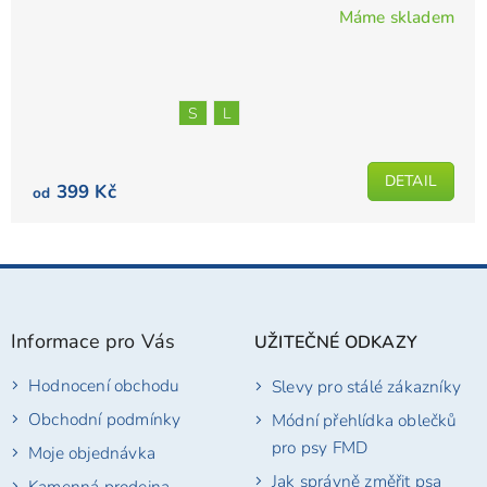
Máme skladem
Průměrné
hodnocení
produktu
je
S
L
5,0
z
5
DETAIL
399 Kč
od
hvězdiček.
Z
á
p
Informace pro Vás
UŽITEČNÉ ODKAZY
a
t
Hodnocení obchodu
Slevy pro stálé zákazníky
í
Obchodní podmínky
Módní přehlídka oblečků
pro psy FMD
Moje objednávka
Jak správně změřit psa
Kamenná prodejna