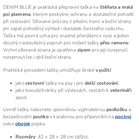
DENIM BLUE je praktická přepravní taška na
štěňata a malá
psí plemena
, kterým poskytne ochranu a dostatečné pohodlí
při cestování. Síťované průzory z přední, horní a boční strany
jim zajistí pohodlný výhled i dostatek čerstvého vzduchu.
Taška má pevná ucha pro snadné přenášení v ruce a jeden
dlouhý nastavitelný popruh pro nošení tašky
přes rameno
.
Vrchní síťovaná strana je opatřena
zipem
pro její rozepnutí,
rozepnout lze i obě boční strany.
Praktické provedení tašky umožňuje široké
využití
:
jako
cestovní
tašky na psy i pro
delší cestování
,
jako boxu/schránky při výstavách, cestách k
veterináři
apod.
Uvnitř tašky naleznete zpevněnou vyjímatelnou
podložku
a
bezpečnostní
poutko
s karabinou pro připevnění na
postroj
nebo
obojek
pejska.
Rozměry
: 42 × 28 × 28 cm (d/š/v),