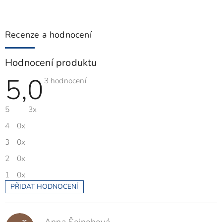
Recenze a hodnocení
Hodnocení produktu
5,0
Průměrné
3 hodnocení
hodnocení
produktu
je
5
3x
5,0
z
5
4
0x
hvězdiček.
3
0x
2
0x
1
0x
PŘIDAT HODNOCENÍ
V
ý
p
Anna Šejnohová