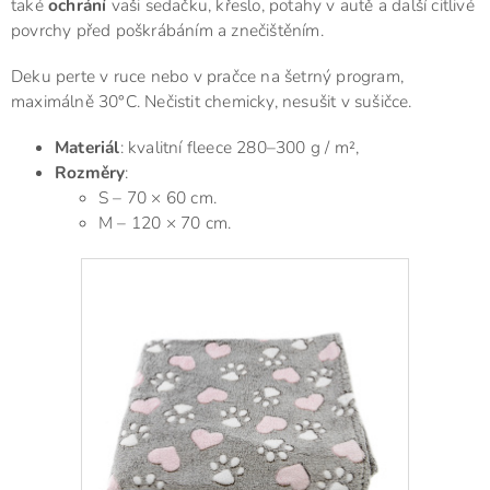
také
ochrání
vaši sedačku, křeslo, potahy v autě a další citlivé
povrchy před poškrábáním a znečištěním.
Deku perte v ruce nebo v pračce na šetrný program,
maximálně 30°C. Nečistit chemicky, nesušit v sušičce.
Materiál
: kvalitní fleece 280–300 g / m²,
Rozměry
:
S – 70 × 60 cm.
M – 120 × 70 cm.