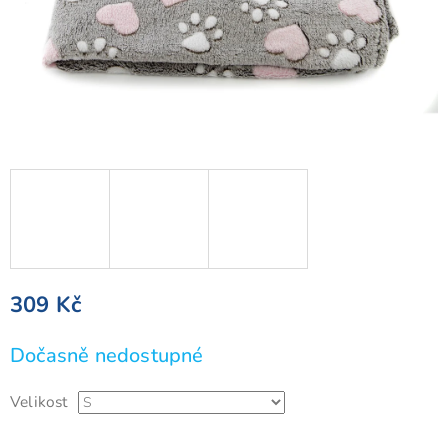
309 Kč
Měrná
Dočasně nedostupné
cena:
Velikost