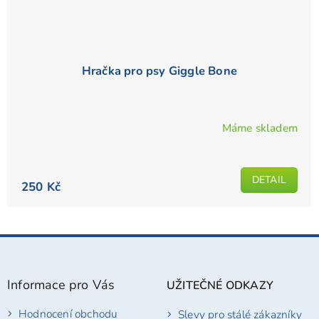
Hračka pro psy Giggle Bone
Máme skladem
Průměrné
hodnocení
produktu
DETAIL
je
250 Kč
5,0
z
5
Z
hvězdiček.
á
p
Informace pro Vás
UŽITEČNÉ ODKAZY
a
t
Hodnocení obchodu
Slevy pro stálé zákazníky