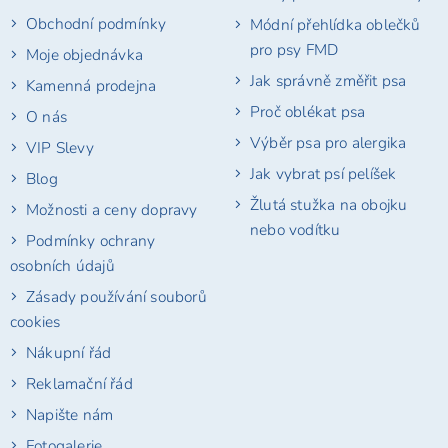
í
Obchodní podmínky
Módní přehlídka oblečků
pro psy FMD
Moje objednávka
Jak správně změřit psa
Kamenná prodejna
Proč oblékat psa
O nás
Výběr psa pro alergika
VIP Slevy
Jak vybrat psí pelíšek
Blog
Žlutá stužka na obojku
Možnosti a ceny dopravy
nebo vodítku
Podmínky ochrany
osobních údajů
Zásady používání souborů
cookies
Nákupní řád
Reklamační řád
Napište nám
Fotogalerie