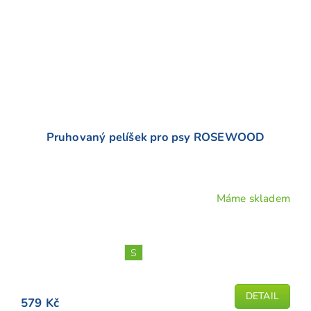
Pruhovaný pelíšek pro psy ROSEWOOD
Máme skladem
Průměrné
hodnocení
produktu
je
S
4,5
z
5
DETAIL
579 Kč