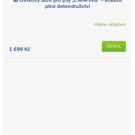
🎁 Dárkový BOX pro psy „CAMPING“ – krabice
plná dobrodružství
Máme skladem
DETAIL
1 699 Kč