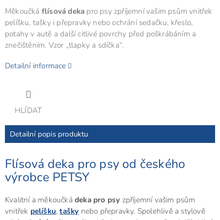
Měkoučká
flísová deka
pro psy zpříjemní vašim psům vnitřek
pelíšku, tašky i přepravky nebo ochrání sedačku, křeslo,
potahy v autě a další citlivé povrchy před poškrábáním a
znečištěním. Vzor „tlapky a sdíčka“.
Detailní informace
HLÍDAT
Detailní popis produktu
Flísová deka pro psy od českého
výrobce PETSY
Kvalitní a měkoučká
deka pro psy
zpříjemní vašim psům
vnitřek
pelíšku
,
tašky
nebo přepravky. Spolehlivě a stylově