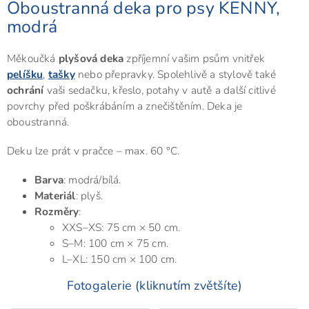
Oboustranná deka pro psy KENNY,
modrá
Měkoučká
plyšová deka
zpříjemní vašim psům vnitřek
pelíšku
,
tašky
nebo přepravky. Spolehlivě a stylově také
ochrání
vaši sedačku, křeslo, potahy v autě a další citlivé
povrchy před poškrábáním a znečištěním. Deka je
oboustranná.
Deku lze prát v pračce – max. 60 °C.
Barva
: modrá/bílá.
Materiál
: plyš.
Rozměry
:
XXS–XS: 75 cm × 50 cm.
S–M: 100 cm × 75 cm.
L–XL: 150 cm × 100 cm.
Fotogalerie (kliknutím zvětšíte)