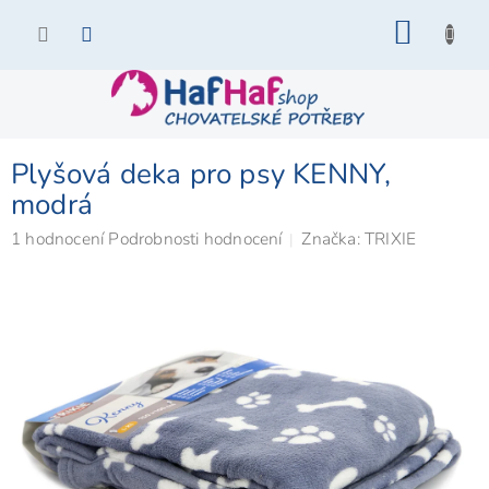
Přejít
NÁKU
na
KOŠÍK
obsah
Plyšová deka pro psy KENNY,
modrá
Průměrné
1 hodnocení
Podrobnosti hodnocení
Značka:
TRIXIE
hodnocení
produktu
je
5,0
z
5
hvězdiček.