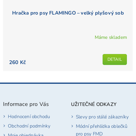
Hračka pro psy FLAMINGO – velký plyšový sob
Máme skladem
DETAIL
260 Kč
Z
á
p
Informace pro Vás
UŽITEČNÉ ODKAZY
a
t
Hodnocení obchodu
Slevy pro stálé zákazníky
í
Obchodní podmínky
Módní přehlídka oblečků
pro psy FMD
Moje objednávka