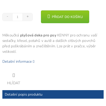
PŘIDAT DO KOŠÍKU
Měkoučká
plyšová deka pro psy
KENNY pro ochranu vaší
sedačky, křesel, potahů v autě a dalších citlivých povrchů
před poškrábáním a znečištěním. Lze prát v pračce, výběr
velikostí.
Detailní informace
HLÍDAT
Detailní popis produktu