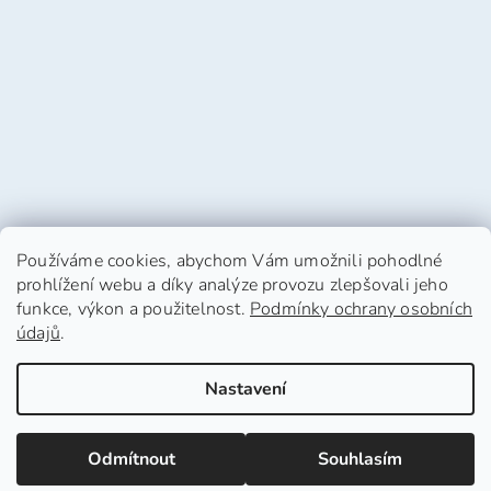
Používáme cookies, abychom Vám umožnili pohodlné
prohlížení webu a díky analýze provozu zlepšovali jeho
funkce, výkon a použitelnost.
Podmínky ochrany osobních
údajů
.
Vytvořil Shoptet
Nastavení
Copyright 2026
HafHaf-shop.cz
. Všechna práva
Odmítnout
Souhlasím
vyhrazena.
Upravit nastavení cookies