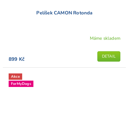
Pelíšek CAMON Rotonda
Máme skladem
DETAIL
899 Kč
Akce
ForMyDogs