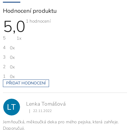
Hodnocení produktu
5,0
Průměrné
1 hodnocení
hodnocení
produktu
je
5
1x
5,0
z
5
4
0x
hvězdiček.
3
0x
2
0x
1
0x
PŘIDAT HODNOCENÍ
V
ý
p
Lenka Tomášová
i
LT
s
|
22.11.2022
Hodnocení produktu je 5 z 5 hvězdiček.
h
o
Jemňoučká, měkoučká deka pro mého pejska, která zahřeje.
d
Doporučuji.