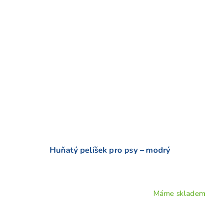
Huňatý pelíšek pro psy – modrý
Máme skladem
Průměrné
hodnocení
produktu