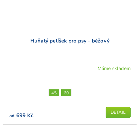
Huňatý pelíšek pro psy – béžový
Máme skladem
Průměrné
hodnocení
produktu
je
45
60
5,0
z
5
DETAIL
699 Kč
od
hvězdiček.