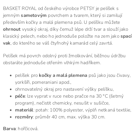
BASKET ROYAL od českého výrobce PETSY je pelíšek s
jemným
sametovým
povrchem a tvarem, který si zamilují
především kočky a malá plemena psů. U pelíšku můžete
ohrnout
vysoký okraj, díky čemuž lépe drží tvar a slouží jako
klasický pelech, nebo ho jednoduše položte na zem jako
spací
vak
, do kterého se váš čtyřnohý kamarád celý zavrtá.
Pelíšek má povrch odolný proti žmolkování, běžnou údržbu
obstaráte jednoduše otřením vlhkým hadříkem.
pelíšek pro
kočky a malá plemena
psů jako jsou čivavy,
yorkšíři, pomeraniani apod.,
ohrnovatelný okraj pro nastavení výšky pelíšku,
péče
: lze vyprat v ruce nebo pračce na 30 °C (šetrný
program), nečistit chemicky, nesušit v sušičce,
materiál
: potah: 100% polyester, výplň netkaná textilie,
rozměry
: průměr 40 cm, max. výška 30 cm.
Barva
: hořčicová.