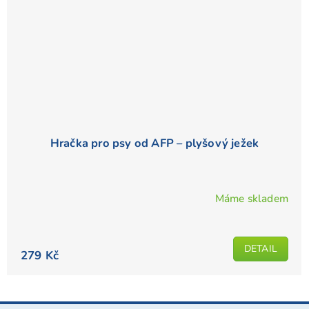
Hračka pro psy od AFP – plyšový ježek
Máme skladem
DETAIL
279 Kč
Z