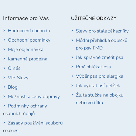
á
p
Informace pro Vás
UŽITEČNÉ ODKAZY
a
t
Hodnocení obchodu
Slevy pro stálé zákazníky
í
Obchodní podmínky
Módní přehlídka oblečků
pro psy FMD
Moje objednávka
Jak správně změřit psa
Kamenná prodejna
Proč oblékat psa
O nás
Výběr psa pro alergika
VIP Slevy
Jak vybrat psí pelíšek
Blog
Žlutá stužka na obojku
Možnosti a ceny dopravy
nebo vodítku
Podmínky ochrany
osobních údajů
Zásady používání souborů
cookies