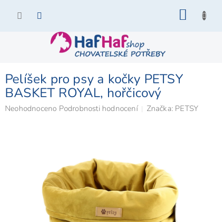
Přejít
NÁKU
na
KOŠÍK
obsah
Pelíšek pro psy a kočky PETSY
BASKET ROYAL, hořčicový
Průměrné
Neohodnoceno
Podrobnosti hodnocení
Značka:
PETSY
hodnocení
produktu
je
0,0
z
5
hvězdiček.