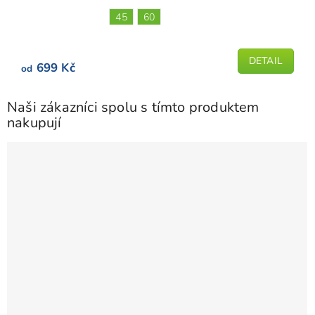
je
45
60
5,0
z
5
DETAIL
699 Kč
od
hvězdiček.
Naši zákazníci spolu s tímto produktem
nakupují