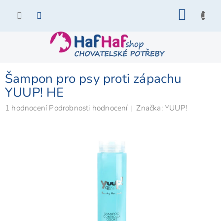
Přejít
NÁKU
na
KOŠÍK
obsah
Šampon pro psy proti zápachu
YUUP! HE
Průměrné
1 hodnocení
Podrobnosti hodnocení
Značka:
YUUP!
hodnocení
produktu
je
5,0
z
5
hvězdiček.