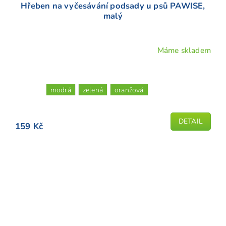
Hřeben na vyčesávání podsady u psů PAWISE,
malý
Máme skladem
modrá
zelená
oranžová
DETAIL
159 Kč