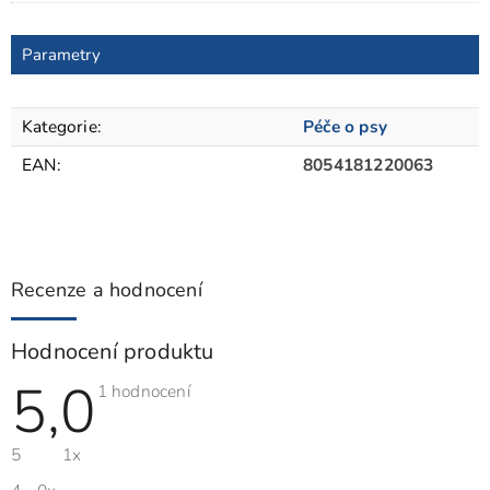
Parametry
Kategorie
:
Péče o psy
EAN
:
8054181220063
Recenze a hodnocení
Hodnocení produktu
5,0
Průměrné
1 hodnocení
hodnocení
produktu
je
5
1x
5,0
z
5