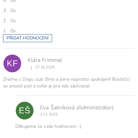
4
0x
hvězdiček.
3
0x
2
0x
1
0x
PŘIDAT HODNOCENÍ
V
ý
p
Klára Frimmel
i
KF
s
|
27.10.2025
Hodnocení produktu je 5 z 5 hvězdiček.
h
o
Známe z Dogs club Brno a jsme naprosto spokojení! Buldočci
d
se prostě potí a tohle je pro nás záchrana!
n
o
c
Eva Šatníková
(Administrátor)
e
EŠ
n
2.11.2025
í
Děkujeme za vaše hodnocení :-)