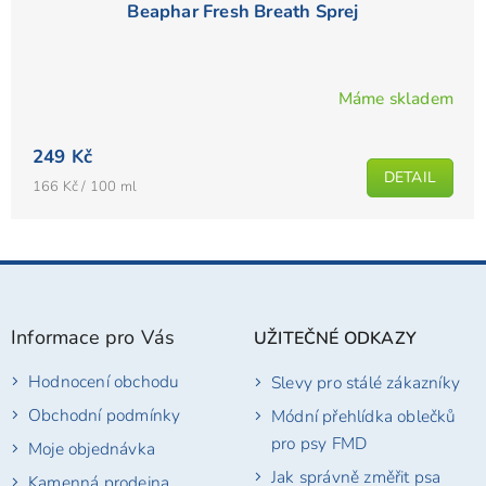
Beaphar Fresh Breath Sprej
Máme skladem
249 Kč
DETAIL
Měrná
166 Kč / 100 ml
cena:
Z
á
p
Informace pro Vás
UŽITEČNÉ ODKAZY
a
t
Hodnocení obchodu
Slevy pro stálé zákazníky
í
Obchodní podmínky
Módní přehlídka oblečků
pro psy FMD
Moje objednávka
Jak správně změřit psa
Kamenná prodejna