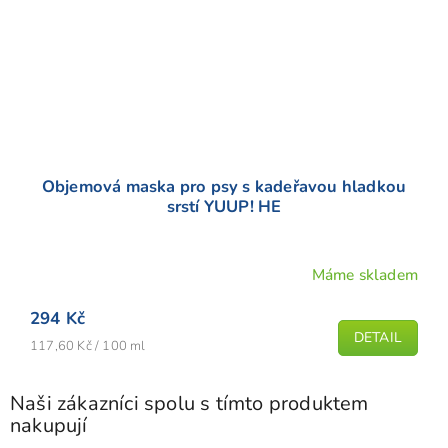
Objemová maska pro psy s kadeřavou hladkou
srstí YUUP! HE
Máme skladem
294 Kč
DETAIL
Měrná
117,60 Kč / 100 ml
cena:
Naši zákazníci spolu s tímto produktem
nakupují