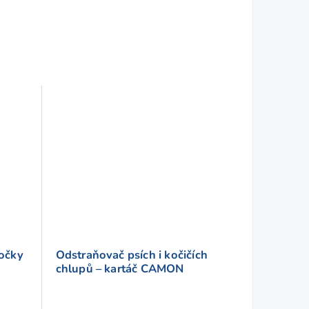
kočky
Odstraňovač psích i kočičích
chlupů – kartáč CAMON