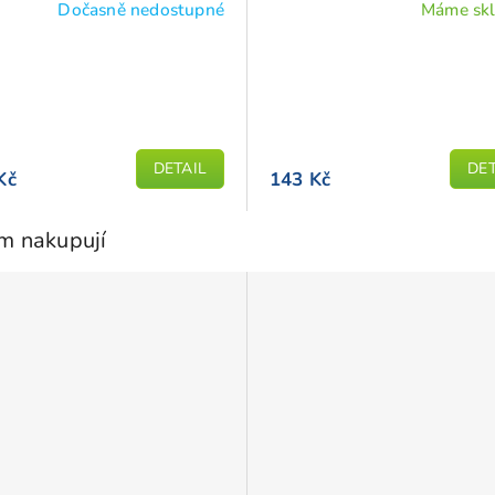
Dočasně nedostupné
Máme sk
DETAIL
DET
Kč
143 Kč
em nakupují