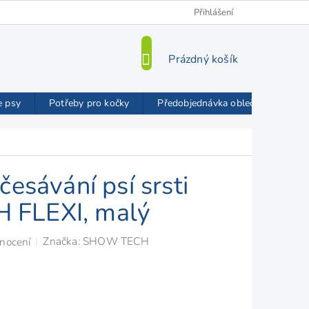
Kamenná prodejna
O nás
VIP Slevy
Přihlášení
Blog
Mož
NÁKUPNÍ
Prázdný košík
KOŠÍK
e psy
Potřeby pro kočky
Předobjednávka oblečků FMD
česávání psí srsti
FLEXI, malý
Značka:
SHOW TECH
nocení