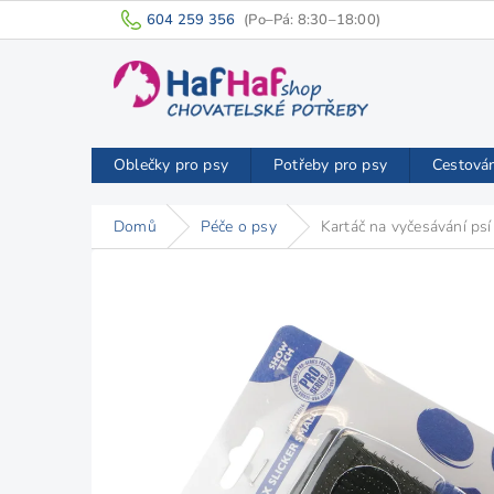
Přejít
604 259 356
na
obsah
Oblečky pro psy
Potřeby pro psy
Cestová
Domů
Péče o psy
Kartáč na vyčesávání p