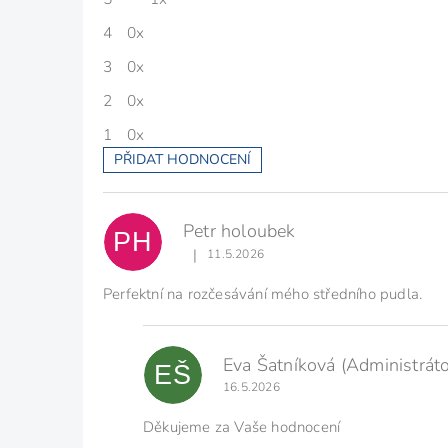
z
5
4
0x
hvězdiček.
3
0x
2
0x
1
0x
PŘIDAT HODNOCENÍ
V
ý
p
Petr holoubek
i
PH
s
|
11.5.2026
Hodnocení produktu je 5 z 5 hvězdiček.
h
o
Perfektní na rozčesávání mého středního pudla.
d
n
o
Eva Šatníková
(Administráto
c
EŠ
e
16.5.2026
n
í
Děkujeme za Vaše hodnocení