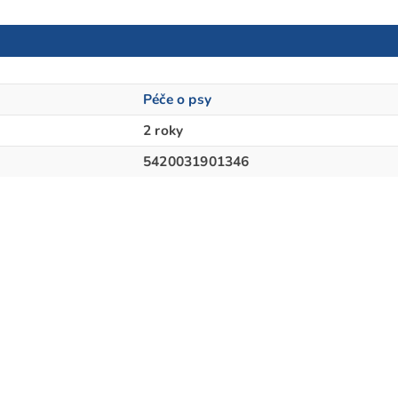
Péče o psy
2 roky
5420031901346