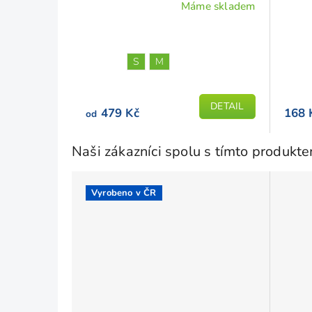
Máme skladem
S
M
DETAIL
479 Kč
168 
od
Naši zákazníci spolu s tímto produkt
Vyrobeno v ČR