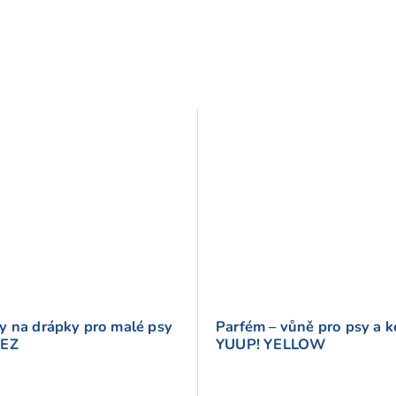
y na drápky pro malé psy
Parfém – vůně pro psy a 
NEZ
YUUP! YELLOW