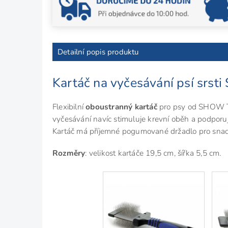
Detailní popis produktu
Kartáč na vyčesávání psí srs
Flexibilní
oboustranný kartáč
pro psy od SHOW T
vyčesávání navíc stimuluje krevní oběh a podporu
Kartáč má příjemné
pogumované držadlo pro snad
Rozměry
: velikost kartáče 19,5 cm, šířka 5,5 cm.