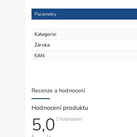
Parametry
Kategorie
:
Záruka
:
EAN
:
Recenze a hodnocení
Hodnocení produktu
5,0
Průměrné
1 hodnocení
hodnocení
produktu
je
5
1x
5,0