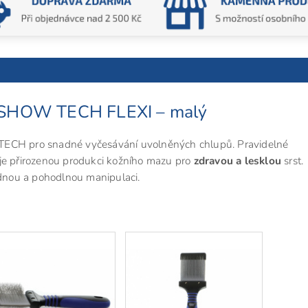
ti SHOW TECH FLEXI – malý
ECH pro snadné vyčesávání uvolněných chlupů. Pravidelné
je
přirozenou produkci kožního mazu pro
zdravou a lesklou
srst.
nou a pohodlnou manipulaci.