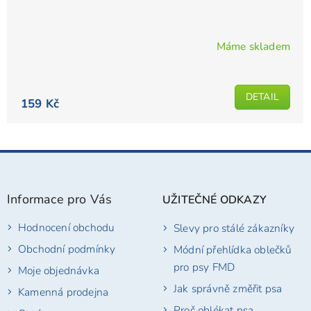
Máme skladem
Průměrné
hodnocení
produktu
DETAIL
je
159 Kč
5,0
z
5
Z
hvězdiček.
á
p
Informace pro Vás
UŽITEČNÉ ODKAZY
a
t
Hodnocení obchodu
Slevy pro stálé zákazníky
í
Obchodní podmínky
Módní přehlídka oblečků
pro psy FMD
Moje objednávka
Jak správně změřit psa
Kamenná prodejna
Proč oblékat psa