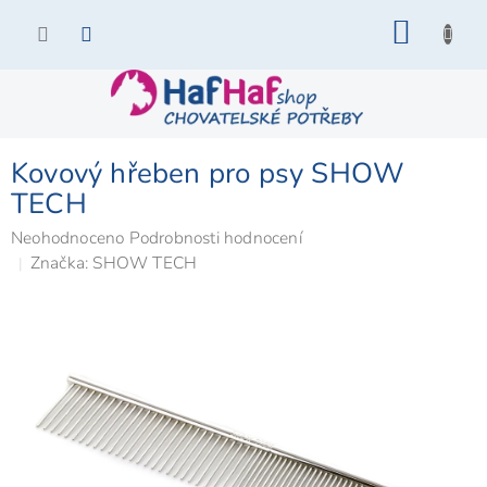
Přejít
NÁKU
na
KOŠÍK
obsah
Kovový hřeben pro psy SHOW
TECH
Průměrné
Neohodnoceno
Podrobnosti hodnocení
hodnocení
Značka:
SHOW TECH
produktu
je
0,0
z
5
hvězdiček.