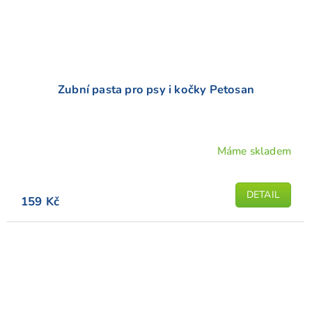
Zubní pasta pro psy i kočky Petosan
Máme skladem
Průměrné
hodnocení
produktu
DETAIL
159 Kč
je
5,0
z
5
hvězdiček.