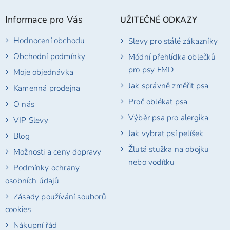
p
Informace pro Vás
UŽITEČNÉ ODKAZY
a
t
Hodnocení obchodu
Slevy pro stálé zákazníky
í
Obchodní podmínky
Módní přehlídka oblečků
pro psy FMD
Moje objednávka
Jak správně změřit psa
Kamenná prodejna
Proč oblékat psa
O nás
Výběr psa pro alergika
VIP Slevy
Jak vybrat psí pelíšek
Blog
Žlutá stužka na obojku
Možnosti a ceny dopravy
nebo vodítku
Podmínky ochrany
osobních údajů
Zásady používání souborů
cookies
Nákupní řád