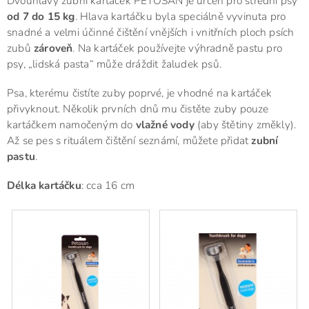
Dvouhlavý zubní kartáček PETOSAN je určen pro střední psy
od 7 do 15 kg
. Hlava kartáčku byla speciálně vyvinuta pro
snadné a velmi účinné čištění vnějších i vnitřních ploch psích
zubů
zároveň
. Na kartáček používejte výhradně pastu pro
psy, „lidská pasta“ může dráždit žaludek psů.
Psa, kterému čistíte zuby poprvé, je vhodné na kartáček
přivyknout. Několik prvních dnů mu čistěte zuby pouze
kartáčkem namočeným do
vlažné vody
(aby štětiny změkly).
Až se pes s rituálem čištění seznámí, můžete přidat
zubní
pastu
.
Délka kartáčku
: cca 16 cm