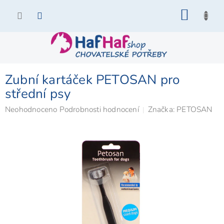
Přejít
NÁKU
na
KOŠÍK
obsah
Zubní kartáček PETOSAN pro
střední psy
Průměrné
Neohodnoceno
Podrobnosti hodnocení
Značka:
PETOSAN
hodnocení
produktu
je
0,0
z
5
hvězdiček.