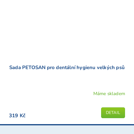
Sada PETOSAN pro dentální hygienu velkých psů
Máme skladem
DETAIL
319 Kč
Z
á