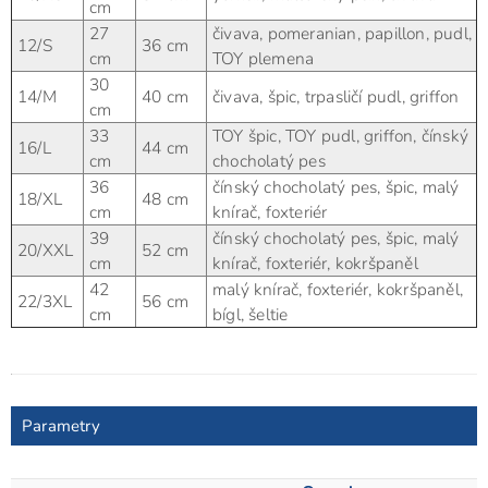
cm
27
čivava, pomeranian, papillon, pudl,
12/S
36 cm
cm
TOY plemena
30
14/M
40 cm
čivava, špic, trpasličí pudl, griffon
cm
33
TOY špic, TOY pudl, griffon, čínský
16/L
44 cm
cm
chocholatý pes
36
čínský chocholatý pes, špic, malý
18/XL
48 cm
cm
knírač, foxteriér
39
čínský chocholatý pes, špic, malý
20/XXL
52 cm
cm
knírač, foxteriér, kokršpaněl
42
malý knírač, foxteriér, kokršpaněl,
22/3XL
56 cm
cm
bígl, šeltie
Parametry