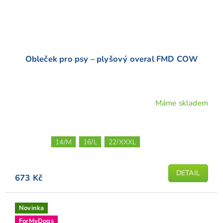
Obleček pro psy – plyšový overal FMD COW
Máme skladem
14/M
16/L
22/XXXL
DETAIL
673 Kč
Novinka
ForMyDogs