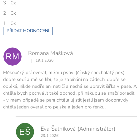
3
0x
2
0x
1
0x
PŘIDAT HODNOCENÍ
V
ý
p
Romana Mašková
i
RM
s
|
19.1.2026
Hodnocení produktu je 5 z 5 hvězdiček.
h
o
Měkoučký psí overal, mému psovi (čínský chocholatý pes)
d
dobře sedí a mě se líbí, že je zapínání na zádech, dobře se
n
obléká, nikde nedře ani netrčí a nechá se upravit šířka v pase. A
o
chtěla bych pochválit také obchod, při nákupu se snaží poradit
c
- v mém případě se paní chtěla ujistit jestli jsem doopravdy
e
chtěla jeden overal pro pejska a jeden pro fenku.
n
í
Eva Šatníková
(Administrátor)
EŠ
23.1.2026