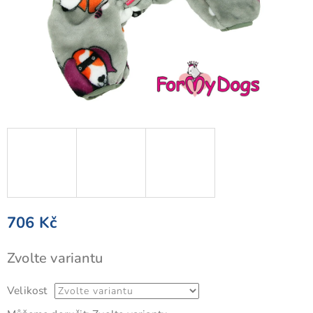
706 Kč
Měrná
Zvolte variantu
cena:
Velikost