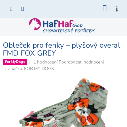
Přejít
NÁKU
na
KOŠÍK
obsah
Obleček pro fenky – plyšový overal
FMD FOX GREY
Průměrné
1 hodnocení
Podrobnosti hodnocení
ForMyDogs
hodnocení
Značka:
FOR MY DOGS
produktu
je
5,0
z
5
hvězdiček.