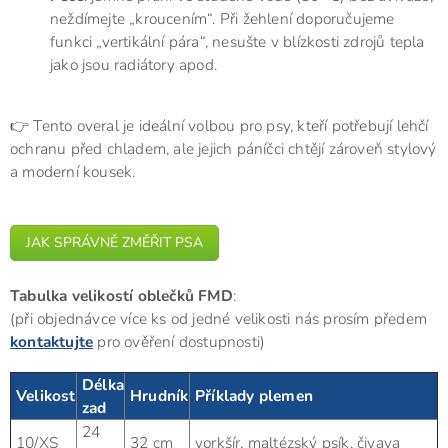
neždímejte „kroucením“. Při žehlení doporučujeme
funkci „vertikální pára“, nesušte v blízkosti zdrojů tepla
jako jsou radiátory apod.
👉 Tento overal je ideální volbou pro psy, kteří potřebují lehčí
ochranu před chladem, ale jejich páníčci chtějí zároveň stylový
a moderní kousek.
JAK SPRÁVNĚ ZMĚŘIT PSA
Tabulka velikostí oblečků FMD
:
(při objednávce více ks od jedné velikosti nás prosím předem
kontaktujte
pro ověření dostupnosti)
Délka
Velikost
Hrudník
Příklady plemen
zad
24
10/XS
32 cm
yorkšír, maltézský psík, čivava