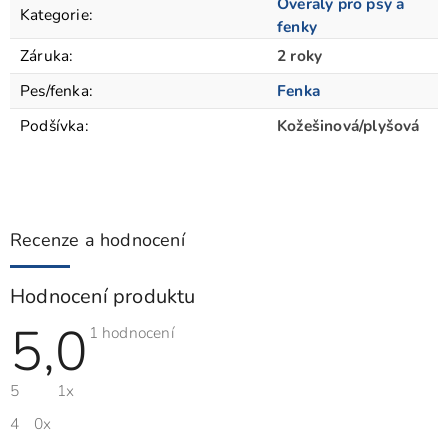
Overaly pro psy a
Kategorie
:
fenky
Záruka
:
2 roky
Pes/fenka
:
Fenka
Podšívka
:
Kožešinová/plyšová
Recenze a hodnocení
Hodnocení produktu
5,0
Průměrné
1 hodnocení
hodnocení
produktu
je
5
1x
5,0
z
5
4
0x
hvězdiček.