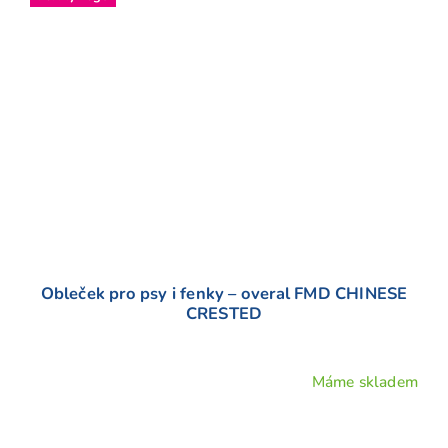
Obleček pro psy i fenky – overal FMD CHINESE
CRESTED
Máme skladem
Průměrné
hodnocení
produktu