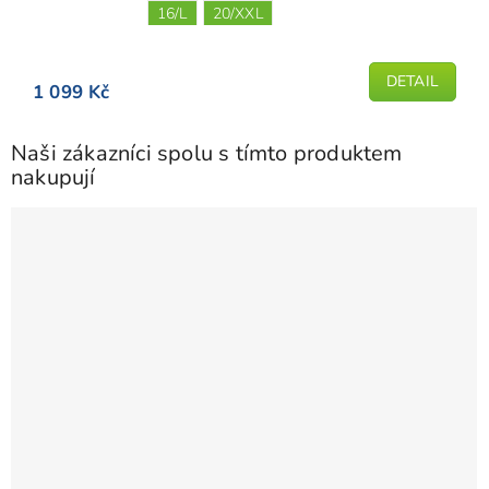
je
16/L
20/XXL
5,0
z
5
DETAIL
1 099 Kč
hvězdiček.
Naši zákazníci spolu s tímto produktem
nakupují