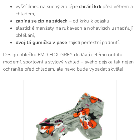
vyšší límec na suchý zip lépe
chrání krk
před větrem a
chladem,
zapíná se zip na zádech
– od krku k ocásku,
elastické manžety na rukávech a nohavicích usnadňují
oblékání,
dvojitá gumička v pase
zajistí perfektní padnutí.
Design oblečku FMD FOX GREY dodává celému outfitu
moderní, sportovní a stylový vzhled – svého pejska tak nejen
ochráníte před chladem, ale navíc bude vypadat skvěle!