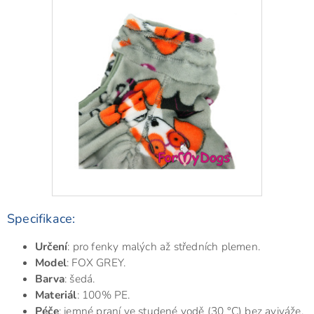
Specifikace:
Určení
: pro fenky malých až středních plemen.
Model
: FOX GREY.
Barva
: šedá.
Materiál
:
100% PE
.
Péče
:
jemné praní ve studené vodě (30 °C) bez aviváže,