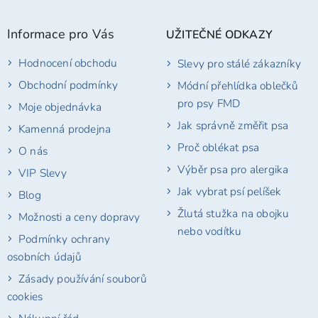
á
p
Informace pro Vás
UŽITEČNÉ ODKAZY
a
t
Hodnocení obchodu
Slevy pro stálé zákazníky
í
Obchodní podmínky
Módní přehlídka oblečků
pro psy FMD
Moje objednávka
Jak správně změřit psa
Kamenná prodejna
Proč oblékat psa
O nás
Výběr psa pro alergika
VIP Slevy
Jak vybrat psí pelíšek
Blog
Žlutá stužka na obojku
Možnosti a ceny dopravy
nebo vodítku
Podmínky ochrany
osobních údajů
Zásady používání souborů
cookies