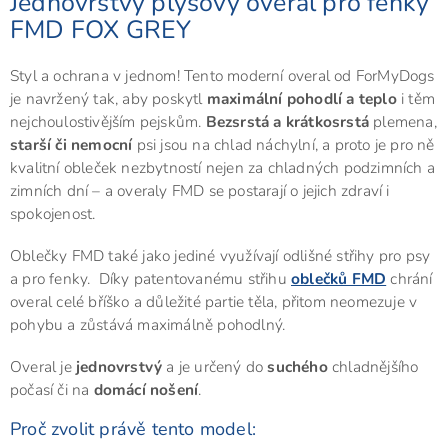
Jednovrstvý plyšový overal pro fenky
FMD FOX GREY
Styl a ochrana v jednom! Tento moderní overal od ForMyDogs
je navržený tak, aby poskytl
maximální pohodlí a teplo
i těm
nejchoulostivějším pejskům.
Bezsrstá a krátkosrstá
plemena,
starší či nemocní
psi jsou na chlad náchylní, a proto je pro ně
kvalitní obleček nezbytností nejen za chladných podzimních a
zimních dní – a overaly FMD se postarají o jejich zdraví i
spokojenost.
Oblečky FMD také jako jediné využívají odlišné střihy pro psy
a pro fenky. Díky patentovanému střihu
oblečků FMD
chrání
overal celé bříško a důležité partie těla, přitom neomezuje v
pohybu a zůstává maximálně pohodlný.
Overal je
jednovrstvý
a je určený do
suchého
chladnějšího
počasí či na
domácí nošení
.
Proč zvolit právě tento model: