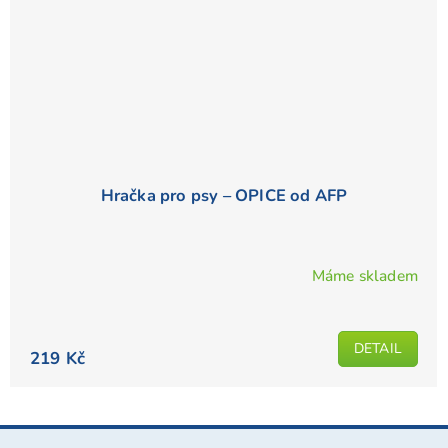
Hračka pro psy – OPICE od AFP
Máme skladem
DETAIL
219 Kč
Z