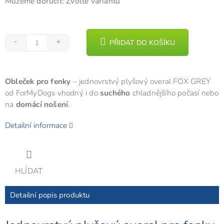
Můžeme doručit:
Zvolte variantu
PŘIDAT DO KOŠÍKU
Obleček pro fenky
– jednovrstvý plyšový overal FOX GREY
od ForMyDogs v
hodný i do
suchého
chladnějšího počasí nebo
na
domácí nošení
.
Detailní informace
HLÍDAT
Detailní popis produktu