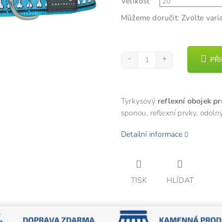
Velikost
5
hvězdiček.
Můžeme doručit:
Zvolte vari
PŘ
Tyrkysový
reflexní obojek p
sponou, reflexní prvky, odoln
Detailní informace
TISK
HLÍDAT