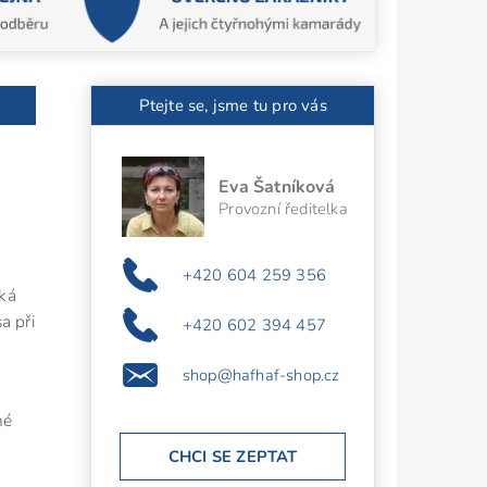
Ptejte se, jsme tu pro vás
Eva Šatníková
Provozní ředitelka
+420 604 259 356
iká
a při
+420 602 394 457
shop@hafhaf-shop.cz
né
CHCI SE ZEPTAT