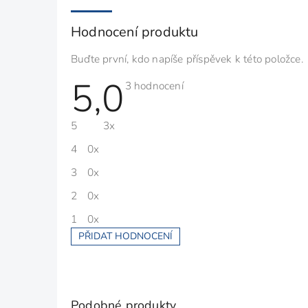
Hodnocení produktu
Buďte první, kdo napíše příspěvek k této položce.
5,0
Průměrné
3 hodnocení
hodnocení
produktu
je
5
3x
5,0
z
5
4
0x
hvězdiček.
3
0x
2
0x
1
0x
PŘIDAT HODNOCENÍ
V
ý
p
i
s
Podobné produkty