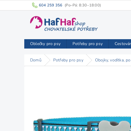
Přejít
604 259 356
na
obsah
Oblečky pro psy
Potřeby pro psy
Cestová
Domů
Potřeby pro psy
Obojky, vodítka, po