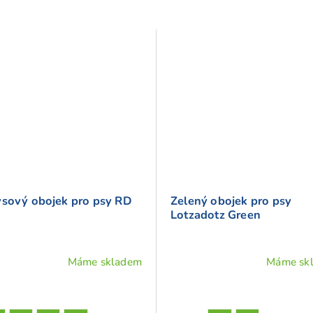
ysový obojek pro psy RD
Zelený obojek pro psy
Lotzadotz Green
Máme skladem
Máme sk
ěrné
Průměrné
cení
hodnocení
ktu
produktu