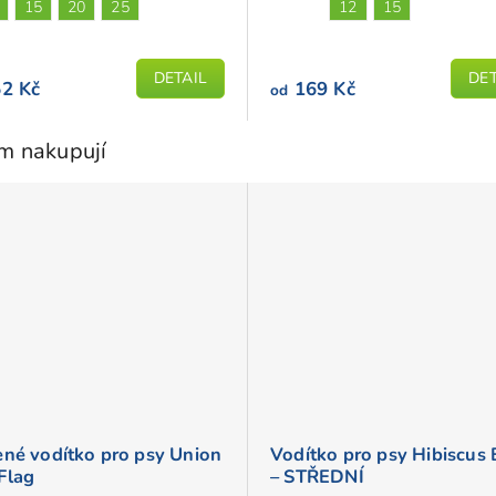
je
15
20
25
12
15
5,0
z
DETAIL
DET
5
2 Kč
169 Kč
od
iček.
hvězdiček.
em nakupují
ené vodítko pro psy Union
Vodítko pro psy Hibiscus 
Flag
– STŘEDNÍ