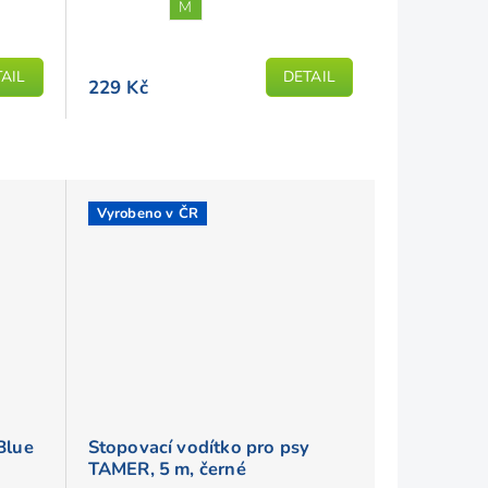
M
AIL
DETAIL
229 Kč
Vyrobeno v ČR
Blue
Stopovací vodítko pro psy
TAMER, 5 m, černé