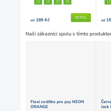
je
je
12
15
20
25
12
5,0
5,0
z
z
DETAIL
5
5
189 Kč
15
od
od
hvězdiček.
hvězd
Naši zákazníci spolu s tímto produkt
Flexi vodítko pro psy NEON
Červ
ORANGE
Jack 