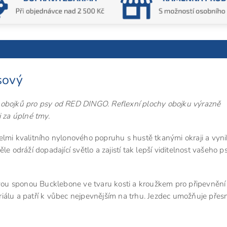
sový
 obojků pro psy od RED DINGO. Reflexní plochy obojku výrazně
i za úplné tmy.
elmi kvalitního nylonového popruhu s hustě tkanými okraji a vyn
le odráží dopadající světlo a zajistí tak lepší viditelnost vašeho ps
ou sponou Bucklebone ve tvaru kosti a kroužkem pro připevnění
iálu a patří k vůbec nejpevnějším na trhu. Jezdec umožňuje přes