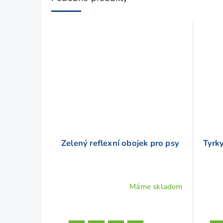
h
o
d
n
o
c
e
n
í
Zelený reflexní obojek pro psy
Tyrk
Máme skladem
Průměrné
Prům
hodnocení
hodno
produktu
produ