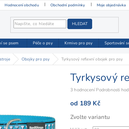
Hodnocení obchodu
Obchodní podmínky
Moje objednávka
HLEDAT
ní se psem
Péče o psy
Krmivo pro psy
Sportování s
stroje
Obojky pro psy
Tyrkysový reflexní obojek pro psy
Tyrkysový re
Průměrné
3 hodnocení
Podrobnosti hod
hodnocení
od
189 Kč
produktu
je
Měrná
Zvolte variantu
5,0
cena:
z