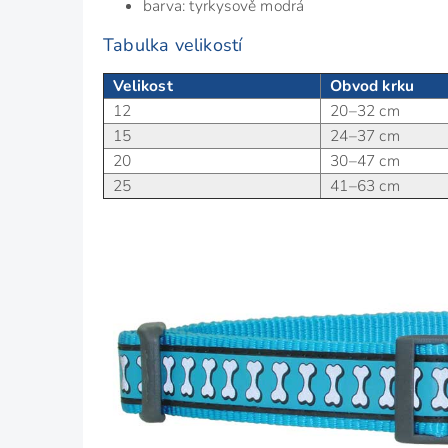
barva: tyrkysově modrá
Tabulka velikostí
Velikost
Obvod krku
12
20–32 cm
15
24–37 cm
20
30–47 cm
25
41–63 cm