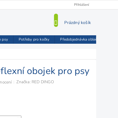
Kamenná prodejna
O nás
VIP Slevy
Přihlášení
Blog
Mož
NÁKUPNÍ
Prázdný košík
KOŠÍK
e psy
Potřeby pro kočky
Předobjednávka oblečků FMD
flexní obojek pro psy
Značka:
RED DINGO
nocení