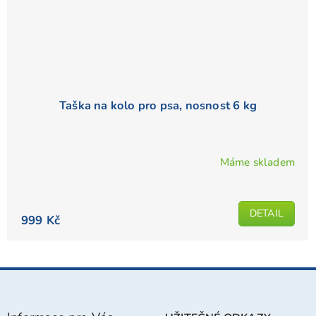
Taška na kolo pro psa, nosnost 6 kg
Máme skladem
DETAIL
999 Kč
Z
á
p