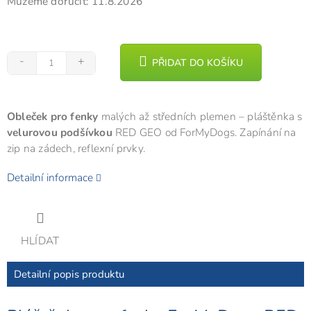
Můžeme doručit:
11.8.2026
PŘIDAT DO KOŠÍKU
Obleček pro fenky
malých až středních plemen – pláštěnka s
velurovou podšívkou
RED GEO od ForMyDogs. Zapínání na
zip na zádech, reflexní prvky.
Detailní informace
HLÍDAT
Detailní popis produktu