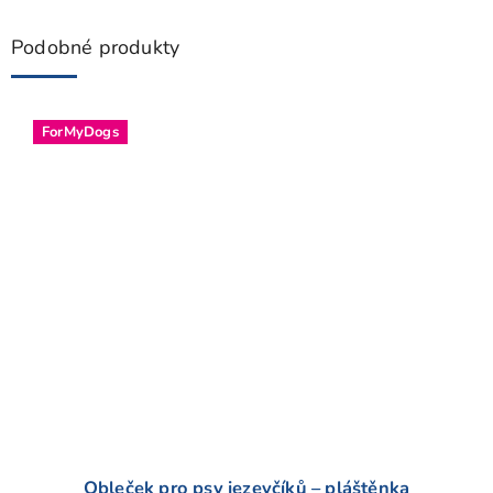
Podobné produkty
ForMyDogs
Obleček pro psy jezevčíků – pláštěnka