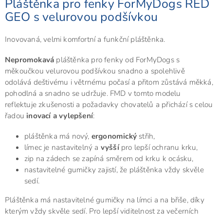
Pláštěnka pro fenky ForMyDogs RED
GEO s velurovou podšívkou
Inovovaná, velmi komfortní a funkční pláštěnka.
Nepromokavá
pláštěnka pro fenky od ForMyDogs s
měkoučkou velurovou podšívkou snadno a spolehlivě
odolává deštivému i větrnému počasí a přitom zůstává měkká,
pohodlná a snadno se udržuje. FMD v tomto modelu
reflektuje zkušenosti a požadavky chovatelů a přichází s celou
řadou
inovací a vylepšení
:
pláštěnka má nový,
ergonomický
střih,
límec je nastavitelný a
vyšší
pro lepší ochranu krku,
zip na zádech se zapíná směrem od krku k ocásku,
nastavitelné gumičky zajistí, že pláštěnka vždy skvěle
sedí.
Pláštěnka má nastavitelné gumičky na límci a na břiše, díky
kterým vždy skvěle sedí. Pro lepší viditelnost za večerních