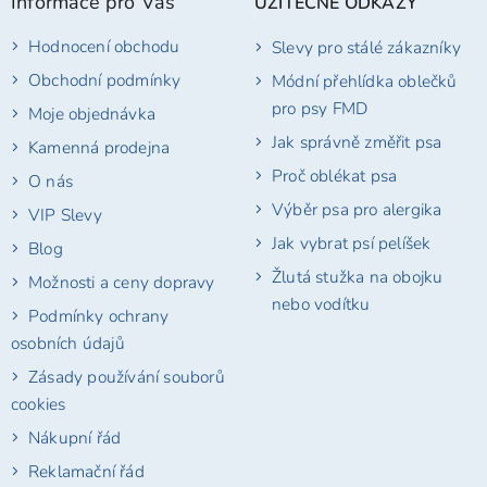
Informace pro Vás
UŽITEČNÉ ODKAZY
a
t
Hodnocení obchodu
Slevy pro stálé zákazníky
í
Obchodní podmínky
Módní přehlídka oblečků
pro psy FMD
Moje objednávka
Jak správně změřit psa
Kamenná prodejna
Proč oblékat psa
O nás
Výběr psa pro alergika
VIP Slevy
Jak vybrat psí pelíšek
Blog
Žlutá stužka na obojku
Možnosti a ceny dopravy
nebo vodítku
Podmínky ochrany
osobních údajů
Zásady používání souborů
cookies
Nákupní řád
Reklamační řád