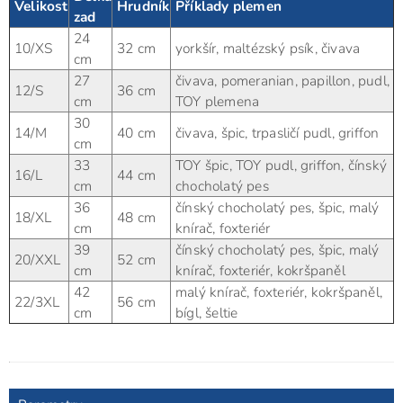
Velikost
Hrudník
Příklady plemen
zad
24
10/XS
32 cm
yorkšír, maltézský psík, čivava
cm
27
čivava, pomeranian, papillon, pudl,
12/S
36 cm
cm
TOY plemena
30
14/M
40 cm
čivava, špic, trpasličí pudl, griffon
cm
33
TOY špic, TOY pudl, griffon, čínský
16/L
44 cm
cm
chocholatý pes
36
čínský chocholatý pes, špic, malý
18/XL
48 cm
cm
knírač, foxteriér
39
čínský chocholatý pes, špic, malý
20/XXL
52 cm
cm
knírač, foxteriér, kokršpaněl
42
malý knírač, foxteriér, kokršpaněl,
22/3XL
56 cm
cm
bígl, šeltie