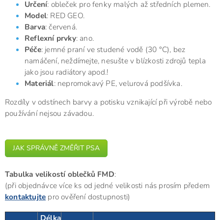
Určení
: obleček pro fenky malých až středních plemen.
Model
: RED GEO.
Barva
: červená.
Reflexní prvky
: ano.
Péče
: jemné praní ve studené vodě (30 °C), bez
namáčení, neždímejte, nesušte v blízkosti zdrojů tepla
jako jsou radiátory apod.!
Materiál
: nepromokavý PE, velurová podšívka.
Rozdíly v odstínech barvy a potisku vznikající při výrobě nebo
používání nejsou závadou.
JAK SPRÁVNĚ ZMĚŘIT PSA
Tabulka velikostí oblečků FMD
:
(při objednávce více ks od jedné velikosti nás prosím předem
kontaktujte
pro ověření dostupnosti)
Délka