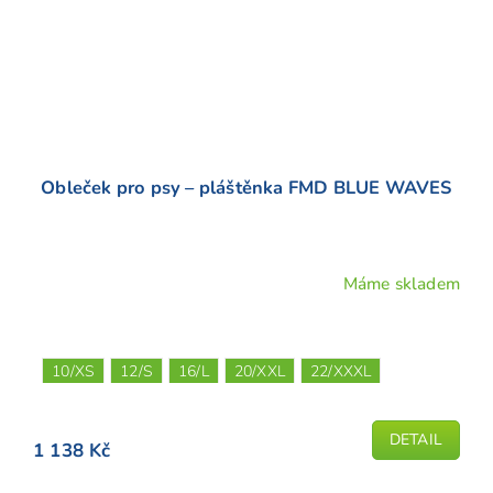
Obleček pro psy – pláštěnka FMD BLUE WAVES
Máme skladem
10/XS
12/S
16/L
20/XXL
22/XXXL
DETAIL
1 138 Kč