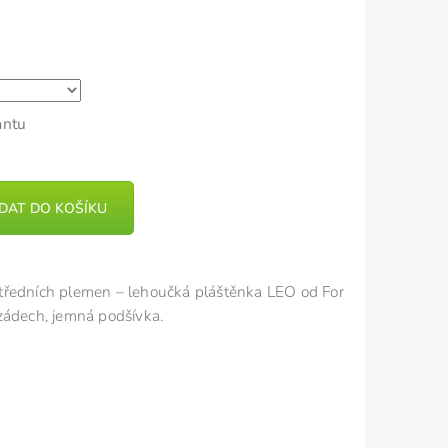
ček.
antu
IDAT DO KOŠÍKU
tředních plemen – lehoučká pláštěnka LEO od For
zádech, jemná podšívka.