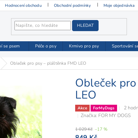
Hodnocení obchodu
Obchodní podmínky
Moje objednávka
HLEDAT
ní se psem
Péče o psy
Krmivo pro psy
Sportování s
Obleček pro psy – pláštěnka FMD LEO
Obleček pro
LEO
Průmě
2 hod
Akce
ForMyDogs
hodno
Značka:
FOR MY DOGS
produ
1 029 Kč
–17 %
je
849 Kč
5,0