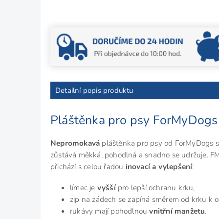
Detailní popis produktu
Pláštěnka pro psy ForMyDog
Nepromokavá
pláštěnka pro psy od ForMyDogs s
zůstává měkká, pohodlná a snadno se udržuje. FM
přichází s celou řadou
inovací a vylepšení
:
límec je
vyšší
pro lepší ochranu krku,
zip na zádech se zapíná směrem od krku k o
rukávy mají pohodlnou
vnitřní manžetu
.