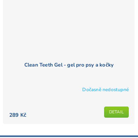
Clean Teeth Gel - gel pro psy a kočky
Dočasně nedostupné
Průměrné
hodnocení
produktu
DETAIL
je
289 Kč
4,4
z
5