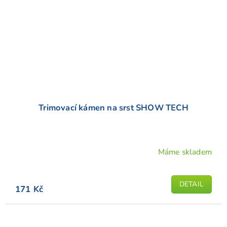
Trimovací kámen na srst SHOW TECH
Máme skladem
Průměrné
hodnocení
produktu
DETAIL
171 Kč
je
5,0
z
5