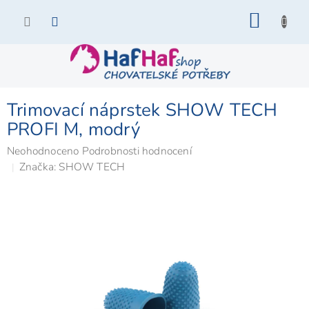
Přejít
NÁKU
na
KOŠÍK
obsah
Trimovací náprstek SHOW TECH
PROFI M, modrý
Průměrné
Neohodnoceno
Podrobnosti hodnocení
hodnocení
Značka:
SHOW TECH
produktu
je
0,0
z
5
hvězdiček.