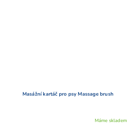
hvězdiček.
Masážní kartáč pro psy Massage brush
Máme skladem
Průměrné
hodnocení
produktu