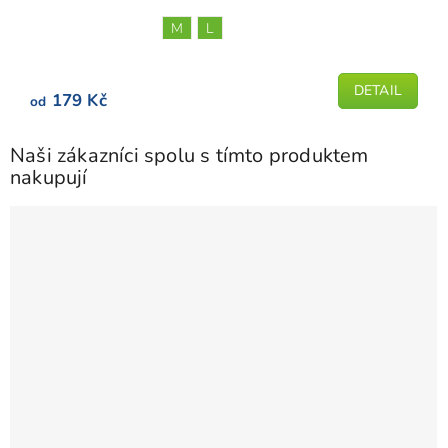
je
M
L
5,0
z
5
DETAIL
179 Kč
od
hvězdiček.
Naši zákazníci spolu s tímto produktem
nakupují