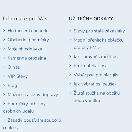
Z
hvězdiček.
á
p
Informace pro Vás
UŽITEČNÉ ODKAZY
a
t
Hodnocení obchodu
Slevy pro stálé zákazníky
í
Obchodní podmínky
Módní přehlídka oblečků
pro psy FMD
Moje objednávka
Jak správně změřit psa
Kamenná prodejna
Proč oblékat psa
O nás
Výběr psa pro alergika
VIP Slevy
Jak vybrat psí pelíšek
Blog
Žlutá stužka na obojku
Možnosti a ceny dopravy
nebo vodítku
Podmínky ochrany
osobních údajů
Zásady používání souborů
cookies