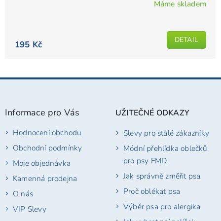
Máme skladem
Průměrné
hodnocení
produktu
DETAIL
je
195 Kč
4,8
z
5
Z
hvězdiček.
á
p
Informace pro Vás
UŽITEČNÉ ODKAZY
a
t
Hodnocení obchodu
Slevy pro stálé zákazníky
í
Obchodní podmínky
Módní přehlídka oblečků
pro psy FMD
Moje objednávka
Jak správně změřit psa
Kamenná prodejna
Proč oblékat psa
O nás
Výběr psa pro alergika
VIP Slevy