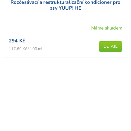
Rozčesávací a restrukturalizační kondicioner pro
psy YUUP! HE
Máme skladem
Průměrné
hodnocení
294 Kč
produktu
DETAIL
Měrná
je
117,60 Kč / 100 ml
cena:
5,0
z
5
hvězdiček.