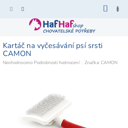
Přejít
NÁKU
na
KOŠÍK
obsah
Kartáč na vyčesávání psí srsti
CAMON
Průměrné
Neohodnoceno
Podrobnosti hodnocení
Značka:
CAMON
hodnocení
produktu
je
0,0
z
5
hvězdiček.