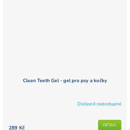
Clean Teeth Gel - gel pro psy a kočky
Dočasně nedostupné
Průměrné
hodnocení
produktu
DETAIL
je
289 Kč