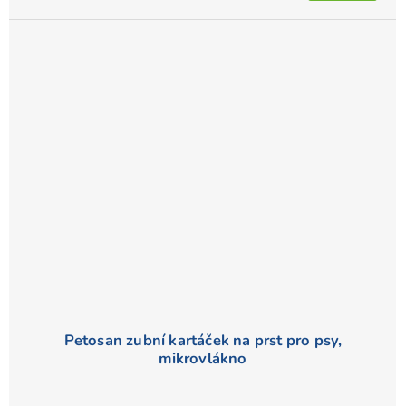
4,4
z
5
hvězdiček.
Petosan zubní kartáček na prst pro psy,
mikrovlákno