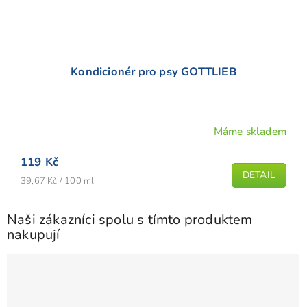
Kondicionér pro psy GOTTLIEB
Máme skladem
119 Kč
DETAIL
Měrná
39,67 Kč / 100 ml
cena:
Naši zákazníci spolu s tímto produktem
nakupují