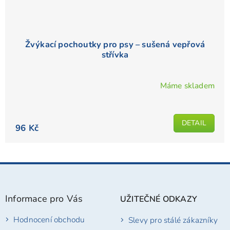
Žvýkací pochoutky pro psy – sušená vepřová
střívka
Máme skladem
DETAIL
96 Kč
Z
á
p
Informace pro Vás
UŽITEČNÉ ODKAZY
a
t
Hodnocení obchodu
Slevy pro stálé zákazníky
í