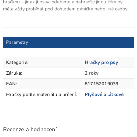
hračkou – jinak ji psovi odeberte a nahraďte jinou. Hra by
měla vždy probíhat pod dohledem páníčka nebo jiné osoby.
Parametry
Kategorie
:
Hračky pro psy
Záruka
:
2 roky
EAN
:
817152019039
Hračky podle materiálu a určení
:
Plyšové a látkové
Recenze a hodnocení