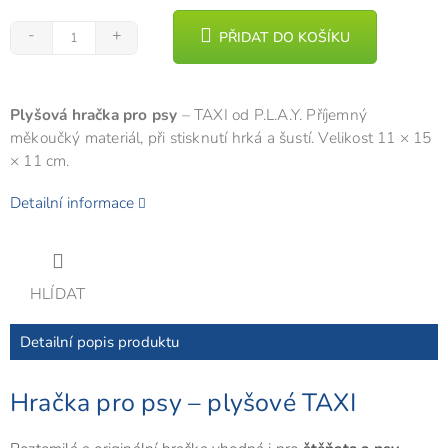
PŘIDAT DO KOŠÍKU
Plyšová hračka pro psy
– TAXI od P.L.A.Y. Příjemný
měkoučký materiál, při stisknutí hrká a šustí. Velikost 11 × 15
× 11 cm.
Detailní informace
HLÍDAT
Detailní popis produktu
Hračka pro psy – plyšové TAXI