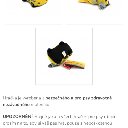
Hračka je vyrobená z
bezpečného a pro psy zdravotně
nezávadného
materiálu.
UPOZORNĚNÍ
: Stejně jako u všech hraček pro psy dbejte
prosím na to, aby si váš pes hrál pouze s nepoškozenou