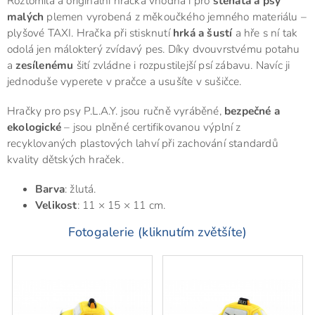
Roztomilá a originální hračka vhodná i pro
štěňata a psy
malých
plemen vyrobená z měkoučkého jemného materiálu –
plyšové TAXI. Hračka při stisknutí
hrká a šustí
a hře s ní tak
odolá jen málokterý zvídavý pes. Díky dvouvrstvému potahu
a
zesílenému
šití zvládne i rozpustilejší psí zábavu. Navíc ji
jednoduše vyperete v pračce a usušíte v sušičce.
Hračky pro psy P.L.A.Y. jsou ručně vyráběné,
bezpečné a
ekologické
– jsou plněné certifikovanou výplní z
recyklovaných plastových lahví při zachování standardů
kvality dětských hraček.
Barva
: žlutá.
Velikost
: 11 × 15 × 11 cm.
Fotogalerie (kliknutím zvětšíte)