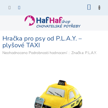
Přejít
NÁKU
na
KOŠÍK
obsah
Hračka pro psy od P.L.A.Y. –
plyšové TAXI
Průměrné
Neohodnoceno
Podrobnosti hodnocení
Značka:
P.L.A.Y.
hodnocení
produktu
je
0,0
z
5
hvězdiček.