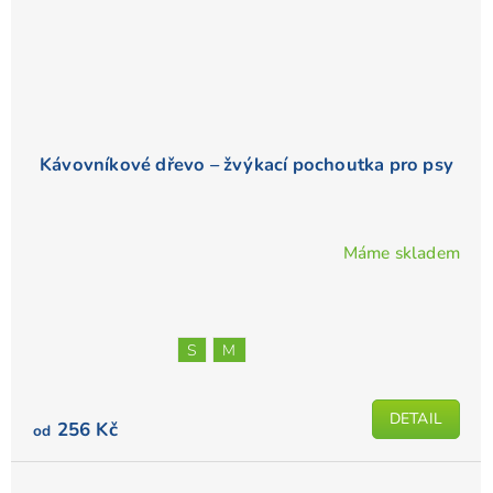
Kávovníkové dřevo – žvýkací pochoutka pro psy
Máme skladem
S
M
DETAIL
256 Kč
od