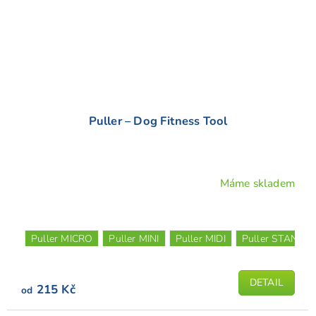
Puller – Dog Fitness Tool
Máme skladem
Průměrné
hodnocení
produktu
je
Puller MICRO
Puller MINI
Puller MIDI
Puller STANDA
5,0
z
5
DETAIL
215 Kč
od
hvězdiček.