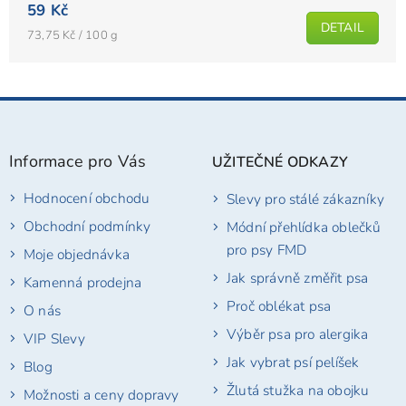
59 Kč
produktu
DETAIL
je
Měrná
73,75 Kč / 100 g
cena:
5,0
z
5
Z
hvězdiček.
á
p
Informace pro Vás
UŽITEČNÉ ODKAZY
a
t
Hodnocení obchodu
Slevy pro stálé zákazníky
í
Obchodní podmínky
Módní přehlídka oblečků
pro psy FMD
Moje objednávka
Jak správně změřit psa
Kamenná prodejna
Proč oblékat psa
O nás
Výběr psa pro alergika
VIP Slevy
Jak vybrat psí pelíšek
Blog
Žlutá stužka na obojku
Možnosti a ceny dopravy