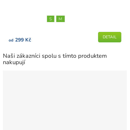
S
M
DETAIL
299 Kč
od
Naši zákazníci spolu s tímto produktem
nakupují