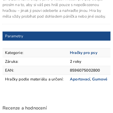
prosím na to, aby si váš pes hrál pouze s nepoškozenou
hračkou – jinak ji psovi odeberte a nahraďte jinou. Hra by
měla vždy probíhat pod dohledem páníčka nebo jiné osoby.
Parametry
Kategorie
:
Hračky pro psy
Záruka
:
2 roky
EAN
:
8596075002800
Hračky podle materiálu a určení
:
Aportovací
,
Gumové
Recenze a hodnocení