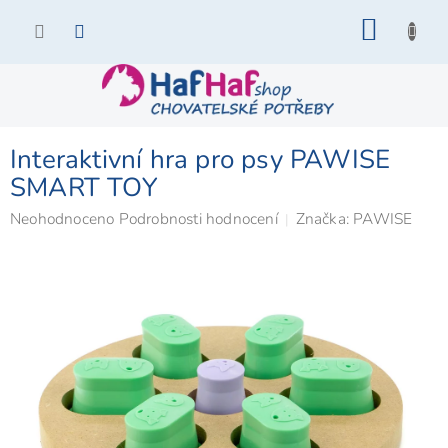
Přejít
NÁKU
na
KOŠÍK
obsah
Interaktivní hra pro psy PAWISE
SMART TOY
Průměrné
Neohodnoceno
Podrobnosti hodnocení
Značka:
PAWISE
hodnocení
produktu
je
0,0
z
5
hvězdiček.