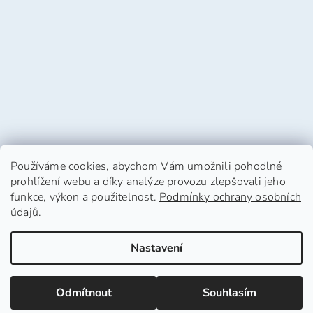
Používáme cookies, abychom Vám umožnili pohodlné
prohlížení webu a díky analýze provozu zlepšovali jeho
funkce, výkon a použitelnost.
Podmínky ochrany osobních
údajů
.
Vytvořil Shoptet
Nastavení
Copyright 2026
HafHaf-shop.cz
. Všechna práva
Odmítnout
Souhlasím
vyhrazena.
Upravit nastavení cookies