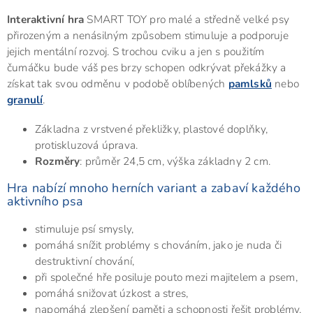
Interaktivní hra
SMART TOY pro malé a středně velké psy
přirozeným a nenásilným způsobem stimuluje a podporuje
jejich mentální rozvoj. S trochou cviku a jen s použitím
čumáčku bude váš pes brzy schopen odkrývat překážky a
získat tak svou odměnu v podobě oblíbených
pamlsků
nebo
granulí
.
Základna z vrstvené překližky, plastové doplňky,
protiskluzová úprava.
Rozměry
: průměr 24,5 cm, výška základny 2 cm.
Hra nabízí mnoho herních variant a zabaví každého
aktivního psa
stimuluje psí smysly,
pomáhá snížit problémy s chováním, jako je nuda či
destruktivní chování,
při společné hře posiluje pouto mezi majitelem a psem,
pomáhá snižovat úzkost a stres,
napomáhá zlepšení paměti a schopnosti řešit problémy,