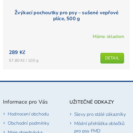
Žvýkací pochoutky pro psy – sušené vepřové
plíce, 500 g
Máme skladem
Průměrné
hodnocení
289 Kč
produktu
DETAIL
je
Měrná
57,80 Kč / 100 g
cena:
5,0
z
5
Z
hvězdiček.
á
p
Informace pro Vás
UŽITEČNÉ ODKAZY
a
t
Hodnocení obchodu
Slevy pro stálé zákazníky
í
Obchodní podmínky
Módní přehlídka oblečků
pro psy FMD
Moje objednávka