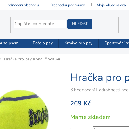
Hodnocení obchodu
Obchodní podmínky
Moje objednávka
HLEDAT
ní se psem
Péče o psy
Krmivo pro psy
Sportování s
Hračka pro psy Kong, činka Air
Hračka pro p
Průměrné
6 hodnocení
Podrobnosti hod
hodnocení
269 Kč
produktu
je
Měrná
Máme skladem
5,0
cena:
z