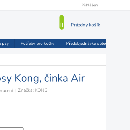
Kamenná prodejna
O nás
VIP Slevy
Přihlášení
Blog
Mož
NÁKUPNÍ
Prázdný košík
KOŠÍK
e psy
Potřeby pro kočky
Předobjednávka oblečků FMD
sy Kong, činka Air
Značka:
KONG
nocení