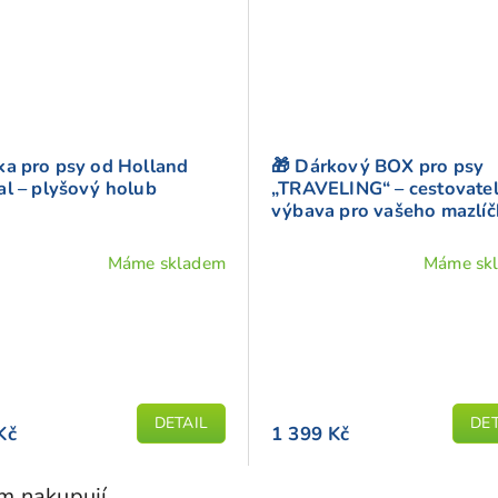
ka pro psy od Holland
🎁 Dárkový BOX pro psy
al – plyšový holub
„TRAVELING“ – cestovate
výbava pro vašeho mazlíč
Máme skladem
Máme sk
DETAIL
DET
Kč
1 399 Kč
em nakupují