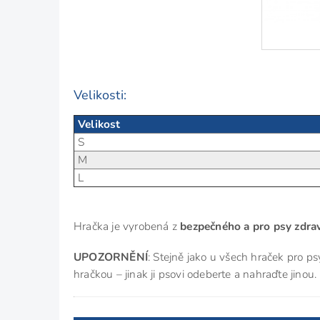
Velikosti:
Velikost
S
M
L
Hračka je vyrobená z
bezpečného a pro psy zdr
UPOZORNĚNÍ
: Stejně jako u všech hraček pro p
hračkou – jinak ji psovi odeberte a nahraďte jino