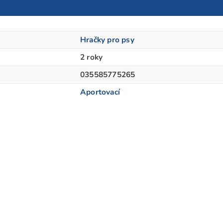
Hračky pro psy
2 roky
035585775265
Aportovací