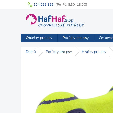
Přejít
604 259 356
na
obsah
Oblečky pro psy
Potřeby pro psy
Cestová
Domů
Potřeby pro psy
Hračky pro psy