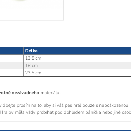
Délka
13,5 cm
18 cm
23,5 cm
avotně nezávadného
materiálu.
sy dbejte prosím na to, aby si váš pes hrál pouze s nepoškozenou
u. Hra by měla vždy probíhat pod dohledem páníčka nebo jiné osob