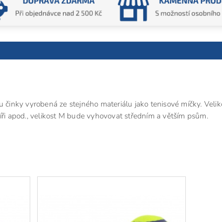
u činky vyrobená ze stejného materiálu jako tenisové míčky. Velik
íři apod., velikost M bude vyhovovat středním a větším psům.