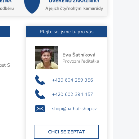
Ptejte se, jsme tu pro vás
Eva Šatníková
Provozní ředitelka
ost S
+420 604 259 356
+420 602 394 457
shop@hafhaf-shop.cz
CHCI SE ZEPTAT