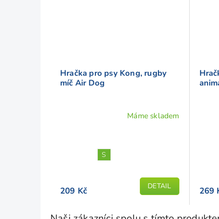
n
í
Hračka pro psy Kong, rugby
Hrač
míč Air Dog
anim
Máme skladem
Průměrné
hodnocení
produktu
je
S
5,0
z
DETAIL
5
209 Kč
269 
hvězdiček.
Naši zákazníci spolu s tímto produkt