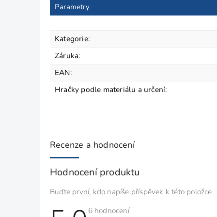
Parametry
Kategorie
:
Záruka
:
EAN
:
Hračky podle materiálu a určení
:
Recenze a hodnocení
Hodnocení produktu
Buďte první, kdo napíše příspěvek k této položce.
Průměrné
6 hodnocení