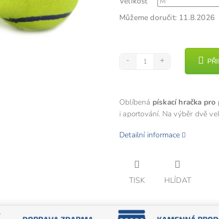
Velikost
5
hvězdiček.
Můžeme doručit:
11.8.2026
PŘ
Oblíbená
pískací hračka pro 
i aportování. Na výběr dvě vel
Detailní informace
TISK
HLÍDAT