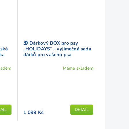
🎁 Dárkový BOX pro psy
lská
„HOLIDAYS“ – výjimečná sada
ka
dárků pro vašeho psa
ladem
Máme skladem
AIL
DETAIL
1 099 Kč