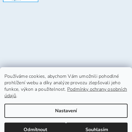
Používáme cookies, abychom Vám umožnili pohodlné
prohlížení webu a díky analýze provozu zlepšovali jeho
funkce, výkon a použitelnost.
Podmínky ochrany osobních
údajů
.
Vytvořil Shoptet
Nastavení
Copyright 2026
HafHaf-shop.cz
. Všechna práva
Odmítnout
Souhlasím