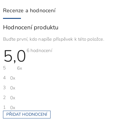
Recenze a hodnocení
Hodnocení produktu
Buďte první, kdo napíše příspěvek k této položce.
5,0
Průměrné
6 hodnocení
hodnocení
produktu
je
5
6x
5,0
z
5
4
0x
hvězdiček.
3
0x
2
0x
1
0x
PŘIDAT HODNOCENÍ
V
ý
p