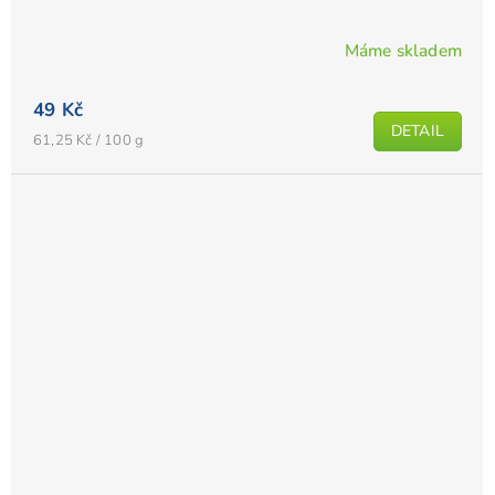
Máme skladem
49 Kč
DETAIL
Měrná
61,25 Kč / 100 g
cena: