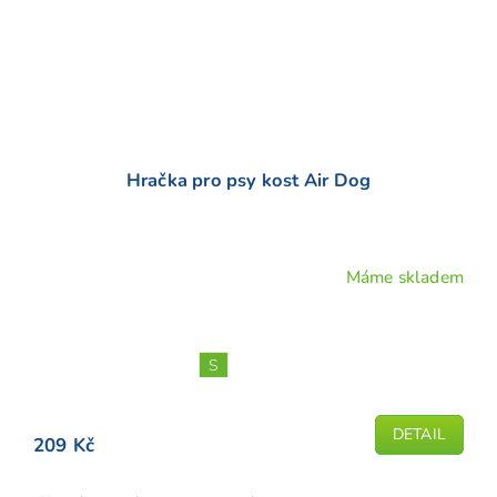
Hračka pro psy kost Air Dog
Máme skladem
Průměrné
hodnocení
produktu
je
S
5,0
z
5
DETAIL
209 Kč
hvězdiček.