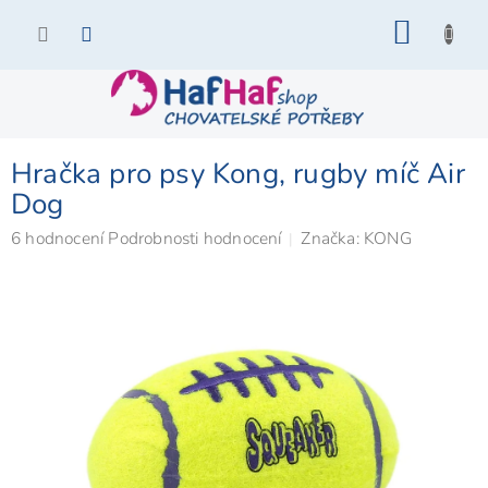
Přejít
NÁKU
na
KOŠÍK
obsah
Hračka pro psy Kong, rugby míč Air
Dog
Průměrné
6 hodnocení
Podrobnosti hodnocení
Značka:
KONG
hodnocení
produktu
je
5,0
z
5
hvězdiček.