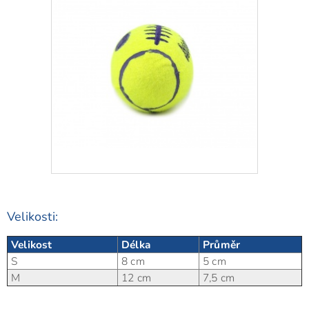
Velikosti:
Velikost
Délka
Průměr
S
8 cm
5 cm
M
12 cm
7,5 cm