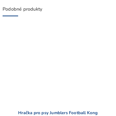
i
s
Podobné produkty
h
o
d
n
o
c
e
n
í
Hračka pro psy Jumblers Football Kong