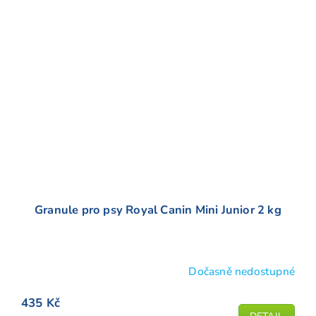
Granule pro psy Royal Canin Mini Junior 2 kg
Dočasně nedostupné
Průměrné
hodnocení
435 Kč
produktu