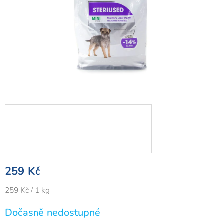
259 Kč
Měrná
259 Kč / 1 kg
cena:
Dočasně nedostupné