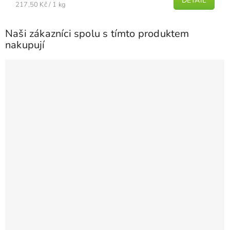
DETAIL
Měrná
je
217,50 Kč / 1 kg
cena:
5,0
z
Naši zákazníci spolu s tímto produktem
5
nakupují
hvězdiček.