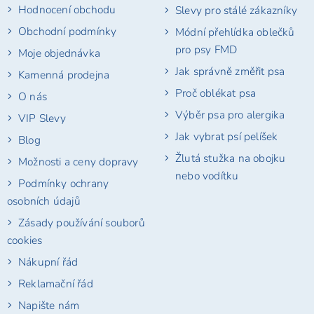
Hodnocení obchodu
Slevy pro stálé zákazníky
í
Obchodní podmínky
Módní přehlídka oblečků
pro psy FMD
Moje objednávka
Jak správně změřit psa
Kamenná prodejna
Proč oblékat psa
O nás
Výběr psa pro alergika
VIP Slevy
Jak vybrat psí pelíšek
Blog
Žlutá stužka na obojku
Možnosti a ceny dopravy
nebo vodítku
Podmínky ochrany
osobních údajů
Zásady používání souborů
cookies
Nákupní řád
Reklamační řád
Napište nám