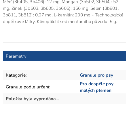
Měď (3b405, 3b406): 12 mg, Mangan (3b502, 3b504): 52
mg, Zinek (3b603, 3b605, 3b606): 156 mg, Selen (3b801,
3b811, 3b812): 0,07 mg, L-karnitin: 200 mg - Technologické
doplňkové látky: Klinoptilolit sedimentárního původu: 5 g.
Parametry
Kategorie
:
Granule pro psy
Pro dospělé psy
Granule podle určení
:
malých plemen
Položka byla vyprodána…