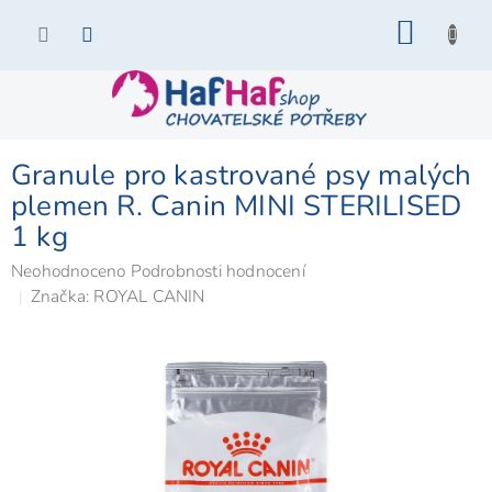
Přejít
NÁKU
na
KOŠÍK
obsah
Granule pro kastrované psy malých
plemen R. Canin MINI STERILISED
1 kg
Průměrné
Neohodnoceno
Podrobnosti hodnocení
hodnocení
Značka:
ROYAL CANIN
produktu
je
0,0
z
5
hvězdiček.