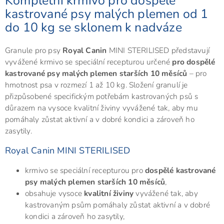
Kompletní krmivo pro dospělé
kastrované psy malých plemen od 1
do 10 kg se sklonem k nadváze
Granule pro psy
Royal Canin
MINI STERILISED představují
vyvážené krmivo se speciální recepturou určené
pro dospělé
kastrované psy malých plemen starších 10 měsíců
– pro
hmotnost psa v rozmezí 1 až 10 kg. Složení granulí je
přizpůsobené specifickým potřebám kastrovaných psů s
důrazem na vysoce kvalitní živiny vyvážené tak, aby mu
pomáhaly zůstat aktivní a v dobré kondici a zároveň ho
zasytily.
Royal Canin MINI STERILISED
krmivo se speciální recepturou pro
dospělé kastrované
psy malých plemen starších 10 měsíců
,
obsahuje vysoce
kvalitní živiny
vyvážené tak, aby
kastrovaným psům pomáhaly zůstat aktivní a v dobré
kondici a zároveň ho zasytily,