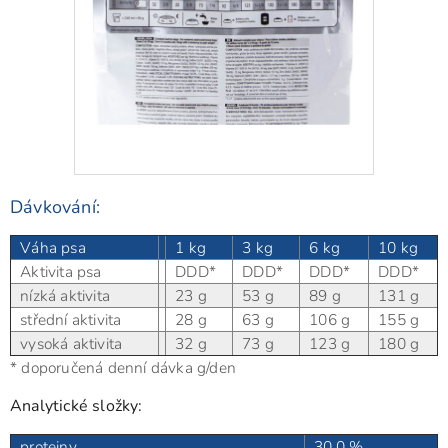
Dávkování:
Váha psa
1 kg
3 kg
6 kg
10 kg
Aktivita psa
DDD*
DDD*
DDD*
DDD*
nízká aktivita
23 g
53 g
89 g
131 g
střední aktivita
28 g
63 g
106 g
155 g
vysoká aktivita
32 g
73 g
123 g
180 g
* doporučená denní dávka g/den
Analytické složky:
proteiny
30,0 %