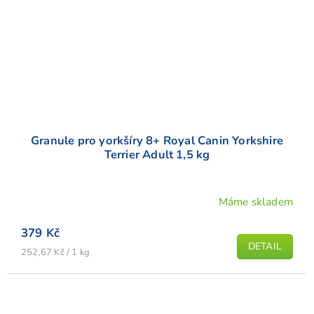
Granule pro yorkšíry 8+ Royal Canin Yorkshire
Terrier Adult 1,5 kg
Máme skladem
379 Kč
DETAIL
Měrná
252,67 Kč / 1 kg
cena: