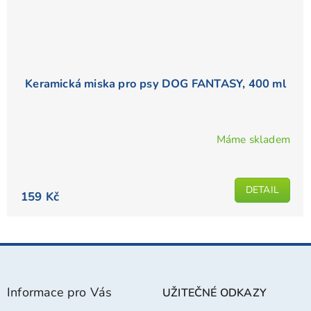
Keramická miska pro psy DOG FANTASY, 400 ml
Máme skladem
DETAIL
159 Kč
Z
á
p
Informace pro Vás
UŽITEČNÉ ODKAZY
a
t