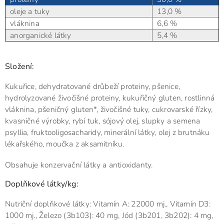
oleje a tuky
13,0 %
vláknina
6,6 %
anorganické látky
5,4 %
Složení:
Kukuřice, dehydratované drůbeží proteiny, pšenice,
hydrolyzované živočišné proteiny, kukuřičný gluten, rostlinná
vláknina, pšeničný gluten*, živočišné tuky, cukrovarské řízky,
kvasničné výrobky, rybí tuk, sójový olej, slupky a semena
psyllia, fruktooligosacharidy, minerální látky, olej z brutnáku
lékařského, moučka z aksamitníku.
Obsahuje konzervační látky a antioxidanty.
Doplňkové látky/kg:
Nutriční doplňkové látky: Vitamín A: 22000 mj., Vitamín D3:
1000 mj., Železo (3b103): 40 mg, Jód (3b201, 3b202): 4 mg,