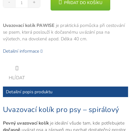
PŘIDAT DO KOŠÍKU
Uvazovací kolík PAWISE
je praktická pomůcka při cestování
se psem, která poslouží k dočasnému uvázání psa na
výletech, na dovolené apod. Délka 40 cm.
Detailní informace
HLÍDAT
Detailní popis produktu
Uvazovací kolík pro psy – spirálový
Pevný uvazovací kolík
je ideální všude tam, kde potřebujete
dočasně
uvázat psa a zároveň mu nechat dostatečný prostor