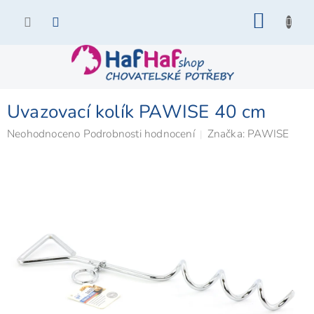
Přejít
NÁKU
na
KOŠÍK
obsah
Uvazovací kolík PAWISE 40 cm
Průměrné
Neohodnoceno
Podrobnosti hodnocení
Značka:
PAWISE
hodnocení
produktu
je
0,0
z
5
hvězdiček.