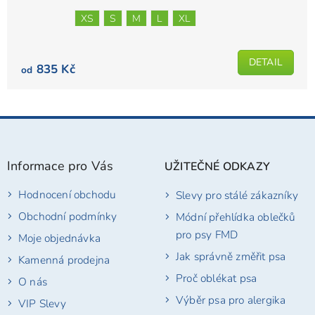
XS
S
M
L
XL
DETAIL
835 Kč
od
Z
á
p
Informace pro Vás
UŽITEČNÉ ODKAZY
a
t
Hodnocení obchodu
Slevy pro stálé zákazníky
í
Obchodní podmínky
Módní přehlídka oblečků
pro psy FMD
Moje objednávka
Jak správně změřit psa
Kamenná prodejna
Proč oblékat psa
O nás
Výběr psa pro alergika
VIP Slevy