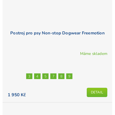
Postroj pro psy Non-stop Dogwear Freemotion
Máme skladem
Průměrné
hodnocení
produktu
je
3
4
5
7
8
9
4,9
z
5
DETAIL
1 950 Kč
hvězdiček.