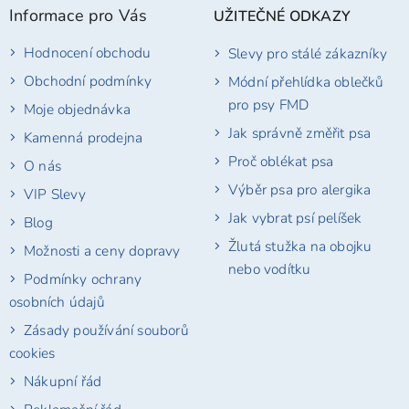
Informace pro Vás
UŽITEČNÉ ODKAZY
a
t
Hodnocení obchodu
Slevy pro stálé zákazníky
í
Obchodní podmínky
Módní přehlídka oblečků
pro psy FMD
Moje objednávka
Jak správně změřit psa
Kamenná prodejna
Proč oblékat psa
O nás
Výběr psa pro alergika
VIP Slevy
Jak vybrat psí pelíšek
Blog
Žlutá stužka na obojku
Možnosti a ceny dopravy
nebo vodítku
Podmínky ochrany
osobních údajů
Zásady používání souborů
cookies
Nákupní řád