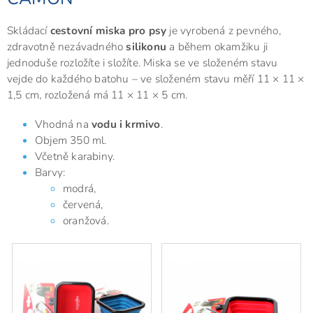
Skládací
cestovní miska pro psy
je vyrobená z pevného,
zdravotně nezávadného
silikonu
a během okamžiku ji
jednoduše rozložíte i složíte. Miska se ve složeném stavu
vejde do každého batohu – ve složeném stavu měří 11 × 11 ×
1,5 cm, rozložená má 11 × 11 × 5 cm.
Vhodná na
vodu i krmivo
.
Objem 350 ml.
Včetně karabiny.
Barvy:
modrá,
červená,
oranžová.