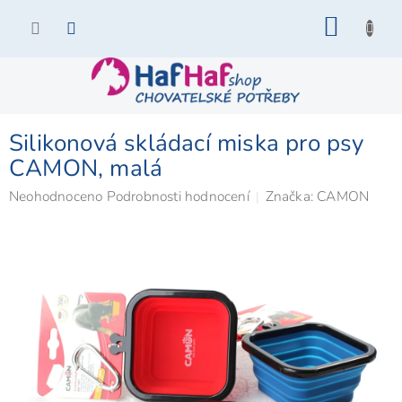
Přejít
NÁKU
na
KOŠÍK
obsah
Silikonová skládací miska pro psy
CAMON, malá
Průměrné
Neohodnoceno
Podrobnosti hodnocení
Značka:
CAMON
hodnocení
produktu
je
0,0
z
5
hvězdiček.