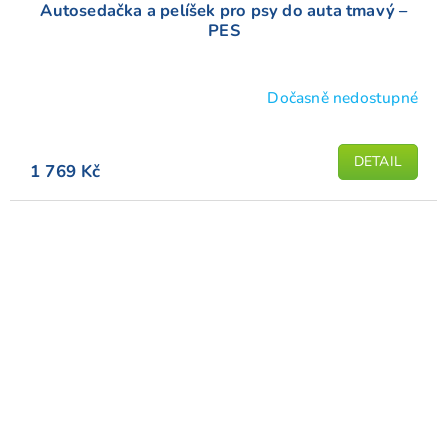
Autosedačka a pelíšek pro psy do auta tmavý –
PES
Dočasně nedostupné
Průměrné
hodnocení
produktu
DETAIL
1 769 Kč
je
5,0
z
5
hvězdiček.