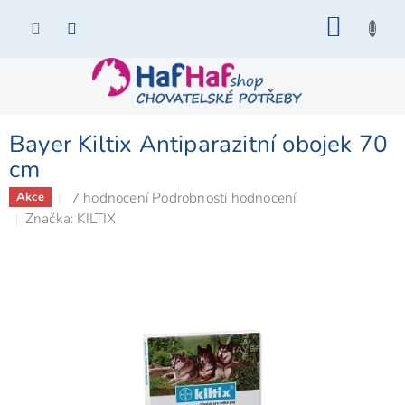
Přejít
NÁKU
na
KOŠÍK
obsah
Bayer Kiltix Antiparazitní obojek 70
cm
Průměrné
7 hodnocení
Podrobnosti hodnocení
Akce
hodnocení
Značka:
KILTIX
produktu
je
5,0
z
5
hvězdiček.