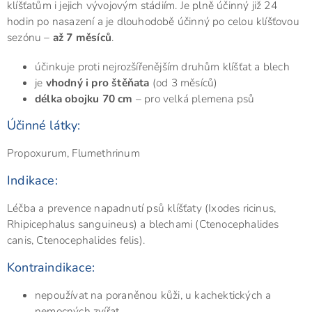
klíšťatům i jejich vývojovým stádiím. Je plně účinný již 24
hodin po nasazení a je dlouhodobě účinný po celou klíšťovou
sezónu –
až 7 měsíců
.
účinkuje proti nejrozšířenějším druhům klíšťat a blech
je
vhodný i pro štěňata
(od 3 měsíců)
délka obojku 70 cm
– pro velká plemena psů
Účinné látky:
Propoxurum, Flumethrinum
Indikace:
Léčba a prevence napadnutí psů klíšťaty (Ixodes ricinus,
Rhipicephalus sanguineus) a blechami (Ctenocephalides
canis, Ctenocephalides felis).
Kontraindikace:
nepoužívat na poraněnou kůži, u kachektických a
nemocných zvířat