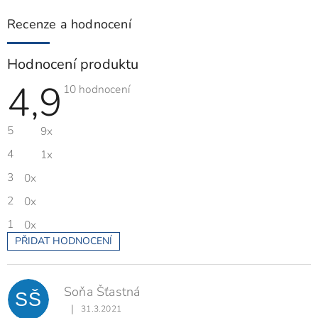
Recenze a hodnocení
Hodnocení produktu
4,9
Průměrné
10 hodnocení
hodnocení
produktu
je
5
9x
4,9
z
5
4
1x
hvězdiček.
3
0x
2
0x
1
0x
PŘIDAT HODNOCENÍ
V
ý
p
Soňa Šťastná
i
SŠ
s
|
31.3.2021
Hodnocení produktu je 5 z 5 hvězdiček.