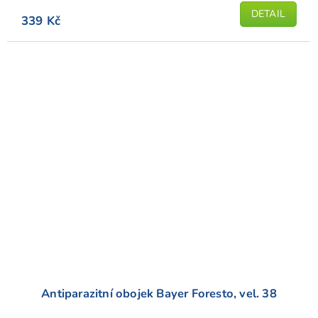
produktu
DETAIL
339 Kč
je
5,0
z
5
hvězdiček.
Antiparazitní obojek Bayer Foresto, vel. 38