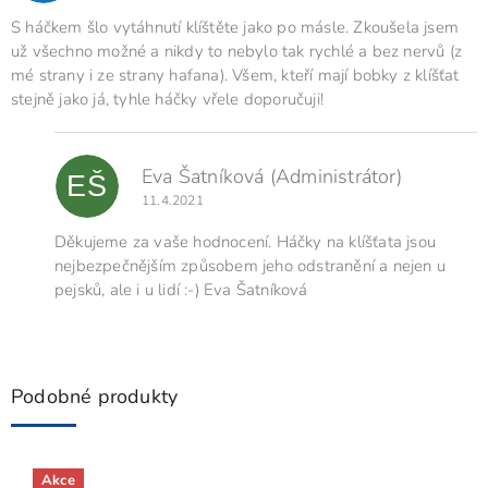
h
o
S háčkem šlo vytáhnutí klíštěte jako po másle. Zkoušela jsem
d
už všechno možné a nikdy to nebylo tak rychlé a bez nervů (z
n
mé strany i ze strany hafana). Všem, kteří mají bobky z klíšťat
o
stejně jako já, tyhle háčky vřele doporučuji!
c
e
n
í
Eva Šatníková
(Administrátor)
EŠ
11.4.2021
Děkujeme za vaše hodnocení. Háčky na klíšťata jsou
nejbezpečnějším způsobem jeho odstranění a nejen u
pejsků, ale i u lidí :-) Eva Šatníková
Podobné produkty
Akce