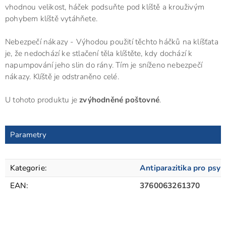
vhodnou velikost, háček podsuňte pod klíště a krouživým
pohybem klíště vytáhňete.
Nebezpečí nákazy - Výhodou použití těchto háčků na klíšťata
je, že nedochází ke stlačení těla klíštěte, kdy dochází k
napumpování jeho slin do rány. Tím je sníženo nebezpečí
nákazy. Klíště je odstraněno celé.
U tohoto produktu je
zvýhodněné poštovné
.
Parametry
Kategorie
:
Antiparazitika pro psy
EAN
:
3760063261370