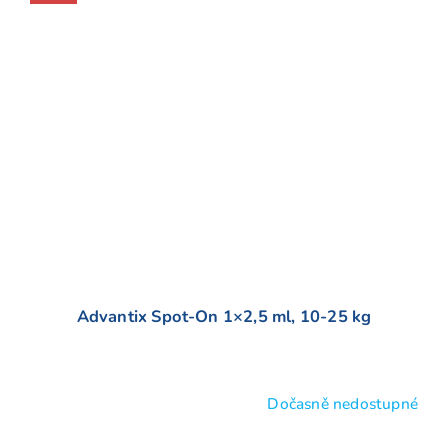
Advantix Spot-On 1×2,5 ml, 10-25 kg
Dočasně nedostupné
Průměrné
hodnocení