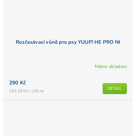
Rozčesávací vůně pro psy YUUP! HE PRO NI
Máme skladem
Průměrné
hodnocení
290 Kč
produktu
DETAIL
je
Měrná
193,33 Kč / 100 ml
cena:
5,0
z
5
hvězdiček.