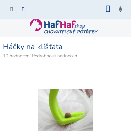
Přejít
NÁKU
na
KOŠÍK
obsah
Háčky na klíšťata
Průměrné
10 hodnocení
Podrobnosti hodnocení
hodnocení
produktu
je
4,9
z
5
hvězdiček.