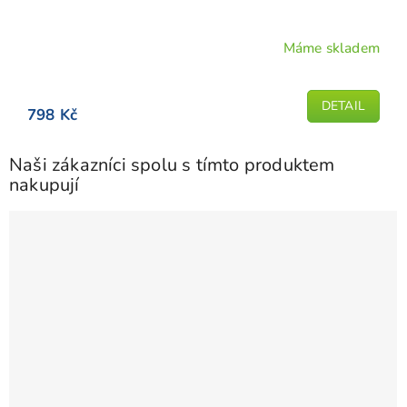
Máme skladem
Průměrné
hodnocení
produktu
DETAIL
798 Kč
je
5,0
z
Naši zákazníci spolu s tímto produktem
5
nakupují
hvězdiček.