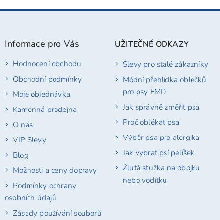
Z
á
p
Informace pro Vás
UŽITEČNÉ ODKAZY
a
t
Hodnocení obchodu
Slevy pro stálé zákazníky
í
Obchodní podmínky
Módní přehlídka oblečků
pro psy FMD
Moje objednávka
Jak správně změřit psa
Kamenná prodejna
Proč oblékat psa
O nás
Výběr psa pro alergika
VIP Slevy
Jak vybrat psí pelíšek
Blog
Žlutá stužka na obojku
Možnosti a ceny dopravy
nebo vodítku
Podmínky ochrany
osobních údajů
Zásady používání souborů