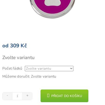
od
309 Kč
Měrná
Zvolte variantu
cena:
Počet řádků
Můžeme doručit:
Zvolte variantu
PŘIDAT DO KOŠÍKU