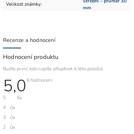
Střední – průměr 30
Velikost známky
:
mm
Recenze a hodnocení
Hodnocení produktu
Buďte první, kdo napíše příspěvek k této položce.
5,0
Průměrné
6 hodnocení
hodnocení
produktu
je
5
6x
5,0
z
5
4
0x
hvězdiček.
3
0x
2
0x