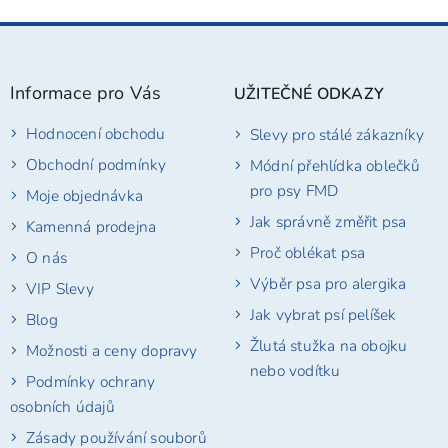
Z
á
p
Informace pro Vás
UŽITEČNÉ ODKAZY
a
t
Hodnocení obchodu
Slevy pro stálé zákazníky
í
Obchodní podmínky
Módní přehlídka oblečků
pro psy FMD
Moje objednávka
Jak správně změřit psa
Kamenná prodejna
Proč oblékat psa
O nás
Výběr psa pro alergika
VIP Slevy
Jak vybrat psí pelíšek
Blog
Žlutá stužka na obojku
Možnosti a ceny dopravy
nebo vodítku
Podmínky ochrany
osobních údajů
Zásady používání souborů