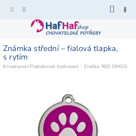
Přejít
NÁKU
na
KOŠÍK
obsah
Známka střední – fialová tlapka,
s rytím
Průměrné
6 hodnocení
Podrobnosti hodnocení
Značka:
RED DINGO
hodnocení
produktu
je
5,0
z
5
hvězdiček.