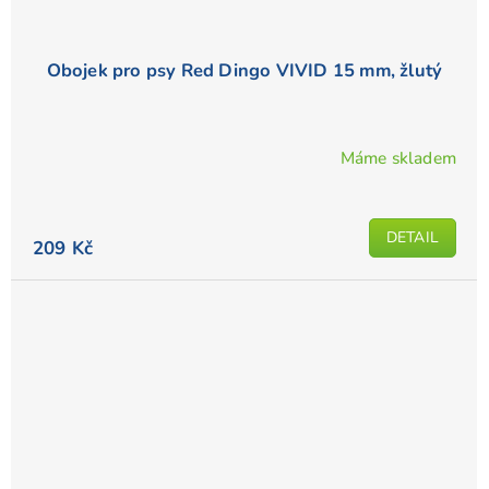
Obojek pro psy Red Dingo VIVID 15 mm, žlutý
Máme skladem
Průměrné
hodnocení
produktu
DETAIL
je
209 Kč
4,9
z
5
hvězdiček.