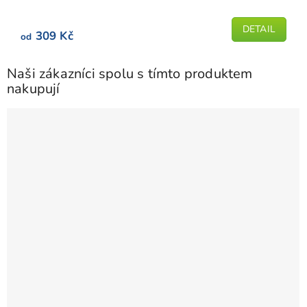
z
5
DETAIL
309 Kč
od
hvězdiček.
Naši zákazníci spolu s tímto produktem
nakupují