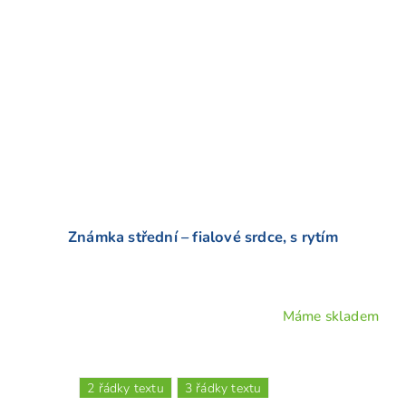
Známka střední – fialové srdce, s rytím
Máme skladem
Průměrné
hodnocení
produktu
je
2 řádky textu
3 řádky textu
5,0