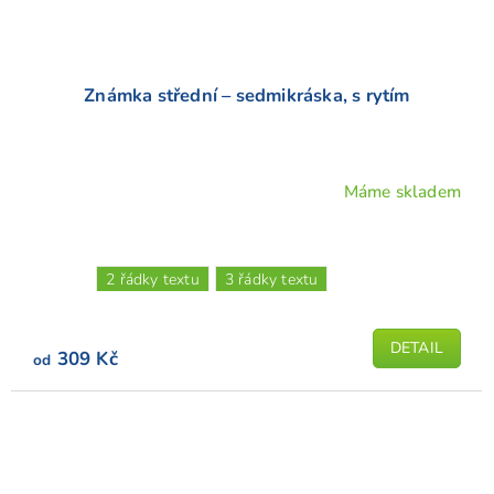
Známka střední – sedmikráska, s rytím
Máme skladem
Průměrné
hodnocení
produktu
je
2 řádky textu
3 řádky textu
5,0
z
5
DETAIL
309 Kč
od
hvězdiček.