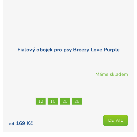
Fialový obojek pro psy Breezy Love Purple
Máme skladem
Průměrné
hodnocení
produktu
je
12
15
20
25
5,0
z
5
DETAIL
169 Kč
od
hvězdiček.