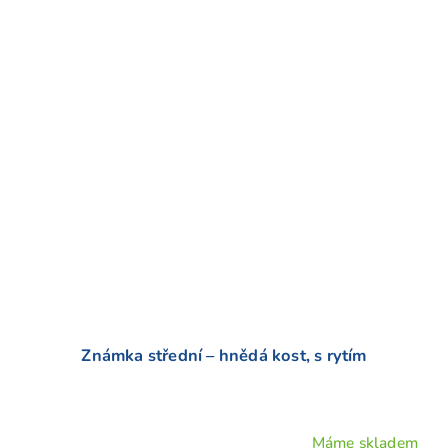
Známka střední – hnědá kost, s rytím
Máme skladem
Průměrné