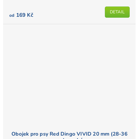
z
5
DETAIL
169 Kč
od
hvězdiček.
Obojek pro psy Red Dingo VIVID 20 mm (28-36