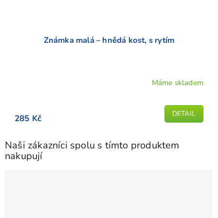
Známka malá – hnědá kost, s rytím
Máme skladem
Průměrné
hodnocení
produktu
DETAIL
285 Kč
je
5,0
z
Naši zákazníci spolu s tímto produktem
5
nakupují
hvězdiček.