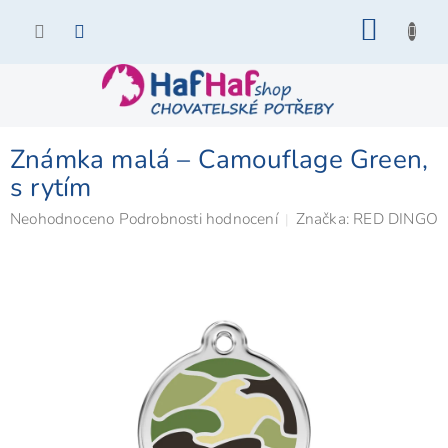
Přejít
NÁKU
na
KOŠÍK
obsah
Známka malá – Camouflage Green,
s rytím
Průměrné
Neohodnoceno
Podrobnosti hodnocení
Značka:
RED DINGO
hodnocení
produktu
je
0,0
z
5
hvězdiček.