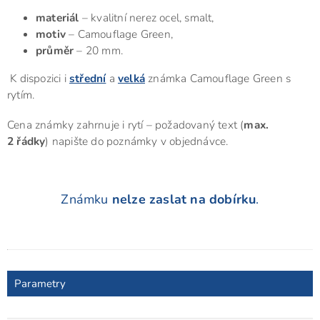
materiál
– kvalitní nerez ocel, smalt,
motiv
– Camouflage Green,
průměr
– 20 mm.
K dispozici i
střední
a
velká
známka Camouflage Green s
rytím.
Cena známky zahrnuje i rytí – požadovaný text (
max.
2 řádky
) napište do poznámky v objednávce.
Známku
nelze zaslat na dobírku
.
Parametry