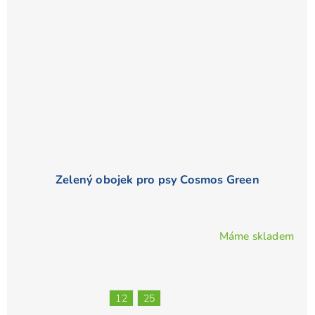
Zelený obojek pro psy Cosmos Green
Máme skladem
Průměrné
hodnocení
produktu
je
12
25
4,6