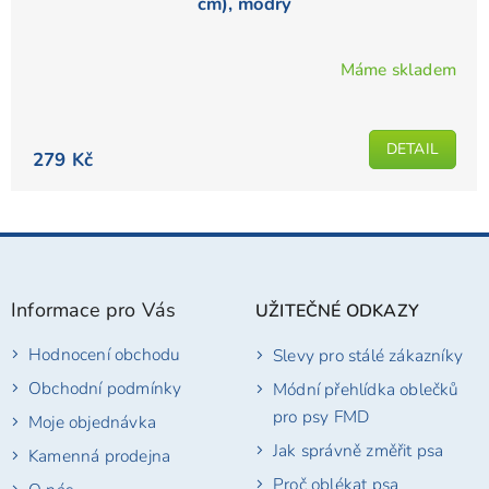
cm), modrý
Máme skladem
Průměrné
hodnocení
produktu
DETAIL
je
279 Kč
5,0
z
5
Z
hvězdiček.
á
p
Informace pro Vás
UŽITEČNÉ ODKAZY
a
t
Hodnocení obchodu
Slevy pro stálé zákazníky
í
Obchodní podmínky
Módní přehlídka oblečků
pro psy FMD
Moje objednávka
Jak správně změřit psa
Kamenná prodejna
Proč oblékat psa