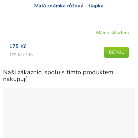
Malá známka růžová – tlapka
Máme skladem
Průměrné
hodnocení
175 Kč
produktu
DETAIL
Měrná
je
175 Kč / 1 ks
cena:
5,0
z
Naši zákazníci spolu s tímto produktem
5
nakupují
hvězdiček.