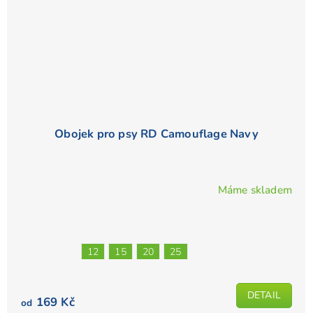
Obojek pro psy RD Camouflage Navy
Máme skladem
12
15
20
25
DETAIL
169 Kč
od