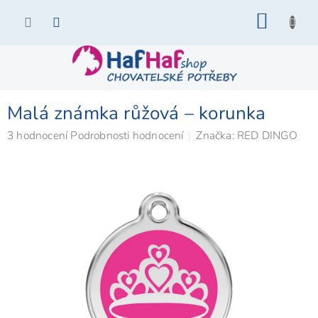
Přejít
NÁKU
na
KOŠÍK
obsah
Malá známka růžová – korunka
Průměrné
3 hodnocení
Podrobnosti hodnocení
Značka:
RED DINGO
hodnocení
produktu
je
5,0
z
5
hvězdiček.