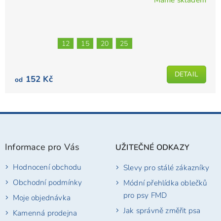
Průměrné
hodnocení
produktu
je
12
15
20
25
5,0
z
5
DETAIL
152 Kč
od
hvězdiček.
Z
á
p
Informace pro Vás
UŽITEČNÉ ODKAZY
a
t
Hodnocení obchodu
Slevy pro stálé zákazníky
í
Obchodní podmínky
Módní přehlídka oblečků
pro psy FMD
Moje objednávka
Jak správně změřit psa
Kamenná prodejna