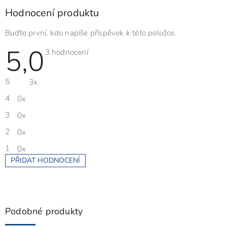
Hodnocení produktu
Buďte první, kdo napíše příspěvek k této položce.
5,0
Průměrné
3 hodnocení
hodnocení
produktu
je
5
3x
5,0
z
5
4
0x
hvězdiček.
3
0x
2
0x
1
0x
PŘIDAT HODNOCENÍ
V
ý
p
i
s
Podobné produkty
h