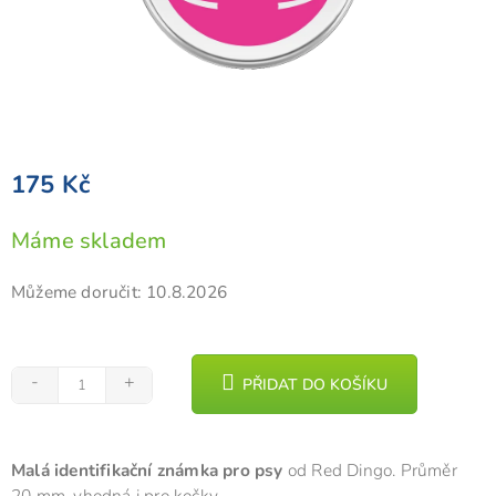
175 Kč
Měrná
Máme skladem
cena:
Můžeme doručit:
10.8.2026
PŘIDAT DO KOŠÍKU
Malá identifikační známka pro psy
od Red Dingo. Průměr
20 mm, vhodná i pro kočky.