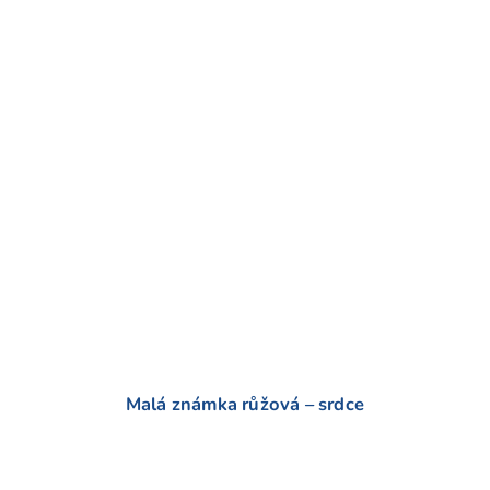
o
d
n
o
c
e
n
í
Malá známka růžová – srdce