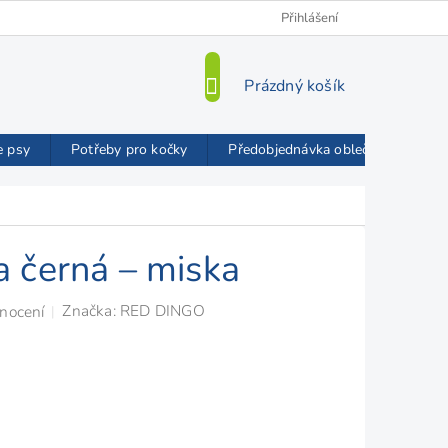
Kamenná prodejna
O nás
VIP Slevy
Přihlášení
Blog
Mož
NÁKUPNÍ
Prázdný košík
KOŠÍK
e psy
Potřeby pro kočky
Předobjednávka oblečků FMD
 černá – miska
Značka:
RED DINGO
nocení