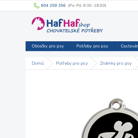
Přejít
604 259 356
na
obsah
Oblečky pro psy
Potřeby pro psy
Cestová
Domů
Potřeby pro psy
Známky pro psy