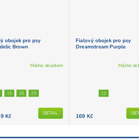
ý obojek pro psy
Fialový obojek pro psy
adelic Brown
Dreamstream Purple
Máme skladem
Máme sk
ěrné
Průměrné
cení
hodnocení
ktu
produktu
je
15
20
25
12
5,0
z
DETAIL
DET
5
9 Kč
169 Kč
iček.
hvězdiček.