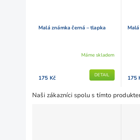
Malá známka černá – tlapka
Malá
Máme skladem
Průměrné
Prům
hodnocení
hodno
produktu
produ
DETAIL
175 Kč
175 
je
je
5,0
5,0
z
z
Naši zákazníci spolu s tímto produkt
5
5
hvězdiček.
hvězd