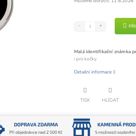
Můžeme doručit:
11.8.2026
5
hvězdiček.
PŘ
Malá identifikační známka p
i pro kočky.
Detailní informace
TISK
HLÍDAT