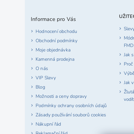
Z
á
p
UŽITE
Informace pro Vás
a
t
Slev
Hodnocení obchodu
í
Módn
Obchodní podmínky
FMD
Moje objednávka
Jak 
Kamenná prodejna
Proč
O nás
Výbě
VIP Slevy
Jak v
Blog
Žlut
Možnosti a ceny dopravy
vodí
Podmínky ochrany osobních údajů
Zásady používání souborů cookies
Nákupní řád
Reklamační řád