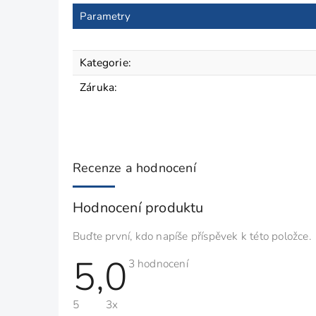
Parametry
Kategorie
:
Záruka
:
Recenze a hodnocení
Hodnocení produktu
Buďte první, kdo napíše příspěvek k této položce.
5,0
Průměrné
3 hodnocení
hodnocení
produktu
je
5
3x
5,0
z