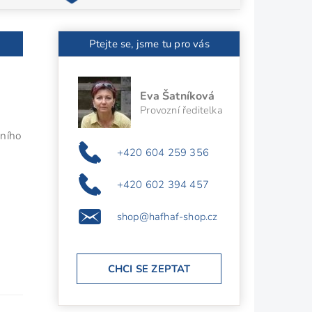
Ptejte se, jsme tu pro vás
Eva Šatníková
Provozní ředitelka
nního
+420 604 259 356
+420 602 394 457
shop@hafhaf-shop.cz
CHCI SE ZEPTAT