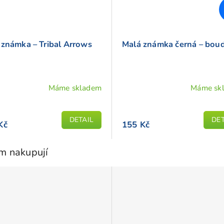
 známka – Tribal Arrows
Malá známka černá – bou
Máme skladem
Máme sk
ěrné
Průměrné
cení
hodnocení
ktu
produktu
DETAIL
DET
Kč
155 Kč
je
5,0
z
em nakupují
5
iček.
hvězdiček.