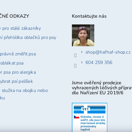
ČNÉ ODKAZY
Kontaktujte nás
y pro stálé zákazníky
í přehlídka oblečků pro psy
shop
@
hafhaf-shop.cz
správně změřit psa
604 259 356
 oblékat psa
r psa pro alergika
ybrat psí pelíšek
Jsme ověřený prodejce
vyhrazených léčivých přípr
á stužka na obojku nebo
dle Nařízení EU 2019/6
tku