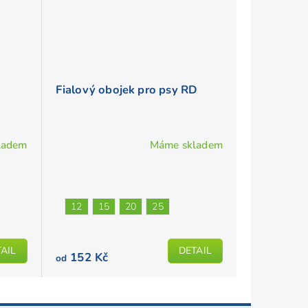
Fialový obojek pro psy RD
ladem
Máme skladem
Průměrné
hodnocení
produktu
je
12
15
20
25
5,0
z
AIL
DETAIL
5
152 Kč
od
hvězdiček.