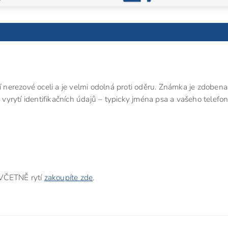
í nerezové oceli a je velmi odolná proti oděru. Známka je zdobena
yrytí identifikačních údajů – typicky jména psa a vašeho telefo
 VČETNĚ rytí
zakoupíte zde
.