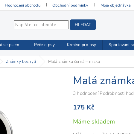
Hodnocení obchodu
Obchodní podmínky
Moje objednávka
HLEDAT
ní se psem
Péče o psy
Krmivo pro psy
Sportování s
Známky bez rytí
Malá známka černá – miska
Malá známka
Průměrné
3 hodnocení
Podrobnosti hod
hodnocení
175 Kč
produktu
je
Měrná
Máme skladem
5,0
cena:
z