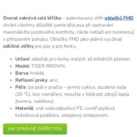
Overal zakrývá celé bříško
– patentovaný střih
oblečků FMD
chrání všechny důležité partie těla psa při zachování
maximálního pocitového komfortu, nikde netlačí ani neomezují
v přirozeném pohybu. Oblečky FMD jako jediné využívají
odlišné střihy
pro psy a pro fenky.
Určení
: obleček pro fenky malých až středních plemen.
Model
: TIGER BROWN.
Barva
: hnědá.
Reflexní prvky
: ano.
Péče
: lze prát v pračce – jemný cyklus, studená voda
(30 °C), bez namáčení, nesušte v blízkosti zdrojů tepla
(kamna, radiátory).
Materiál
: vně voduodpudivý PE, uvnitř plyšová
kožešinová podšívka, zateplený sinteponem.
JAK SPRÁVNĚ ZMĚŘIT PSA