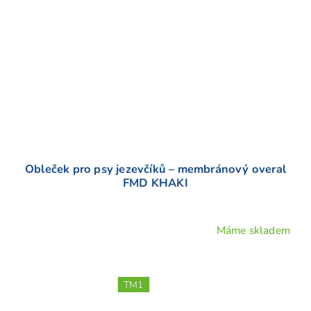
Obleček pro psy jezevčíků – membránový overal
FMD KHAKI
Máme skladem
Průměrné
hodnocení
produktu
je
TM1
5,0