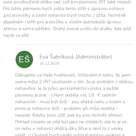
zase prodloužená délka zad ,což pro plemeno JRT také nesedí.
Pro tohle plemeno bych volila tento střih s úpravou nohavic
,pro jezevčíky a zadní nohavice bych trochu z úžila. Nicméně
objednám i střih pro jezevčíky a zvolím jednodušší úpravu
,kterou si sama udělám. Druhý overal pošlu do útulku ,kde jistě
najde využití.
Eva Šatníková
(Administrátor)
EŠ
15.12.2025
Děkujeme za Vaše hodnocení. Vzhledem k tomu, že jsem
sama měla 2 JRT souhlasím s tím, že je problém s délkou
nohaviček. Je to přeci jen konfekční výroba a každé
plemeno je jiné. :-) Nám seděla vel. 18 . K zadním
nohavicím - musí být širší - pes ohýbá nohu v koleni a
proto je nohavice širší - problém při chůzi nedělá -
naopak. Kdyby byla užší, pak by pes nemohl ohnout.
Pohled zezadu se zdá být jako na chůdách, ale to je ok.
on nohu v nohavici ohýbá díky šířce a není to z venku
vidět :-) Osobně bych raději volila klasickou velikost a