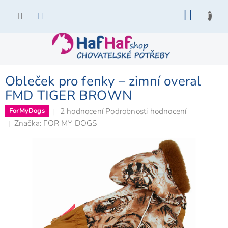
Přejít
NÁKU
na
KOŠÍK
obsah
Obleček pro fenky – zimní overal
FMD TIGER BROWN
Průměrné
2 hodnocení
Podrobnosti hodnocení
ForMyDogs
hodnocení
Značka:
FOR MY DOGS
produktu
je
4,5
z
5
hvězdiček.