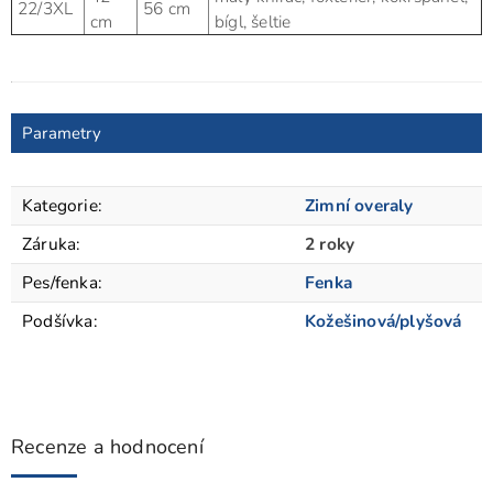
22/3XL
56 cm
cm
bígl, šeltie
Parametry
Kategorie
:
Zimní overaly
Záruka
:
2 roky
Pes/fenka
:
Fenka
Podšívka
:
Kožešinová/plyšová
Recenze a hodnocení