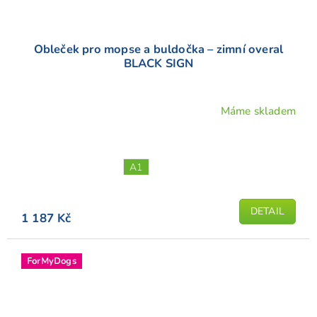
Obleček pro mopse a buldočka – zimní overal
BLACK SIGN
Máme skladem
A1
DETAIL
1 187 Kč
ForMyDogs