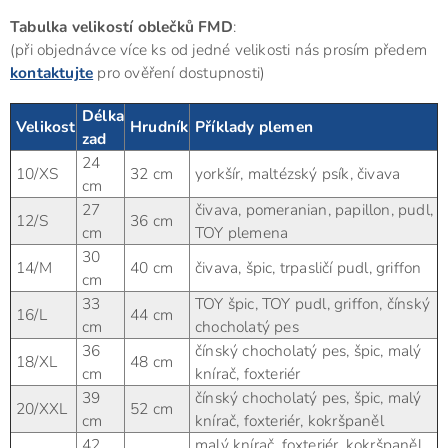
Tabulka velikostí oblečků FMD
:
(při objednávce více ks od jedné velikosti nás prosím předem
kontaktujte
pro ověření dostupnosti)
Délka
Velikost
Hrudník
Příklady plemen
zad
24
10/XS
32 cm
yorkšír, maltézský psík, čivava
cm
27
čivava, pomeranian, papillon, pudl,
12/S
36 cm
cm
TOY plemena
30
14/M
40 cm
čivava, špic, trpasličí pudl, griffon
cm
33
TOY špic, TOY pudl, griffon, čínský
16/L
44 cm
cm
chocholatý pes
36
čínský chocholatý pes, špic, malý
18/XL
48 cm
cm
knírač, foxteriér
39
čínský chocholatý pes, špic, malý
20/XXL
52 cm
cm
knírač, foxteriér, kokršpaněl
42
malý knírač, foxteriér, kokršpaněl,