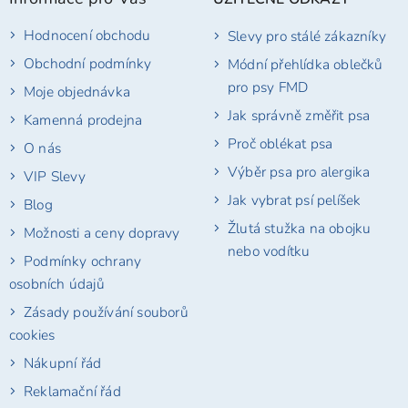
a
t
Hodnocení obchodu
Slevy pro stálé zákazníky
í
Obchodní podmínky
Módní přehlídka oblečků
pro psy FMD
Moje objednávka
Jak správně změřit psa
Kamenná prodejna
Proč oblékat psa
O nás
Výběr psa pro alergika
VIP Slevy
Jak vybrat psí pelíšek
Blog
Žlutá stužka na obojku
Možnosti a ceny dopravy
nebo vodítku
Podmínky ochrany
osobních údajů
Zásady používání souborů
cookies
Nákupní řád
Reklamační řád