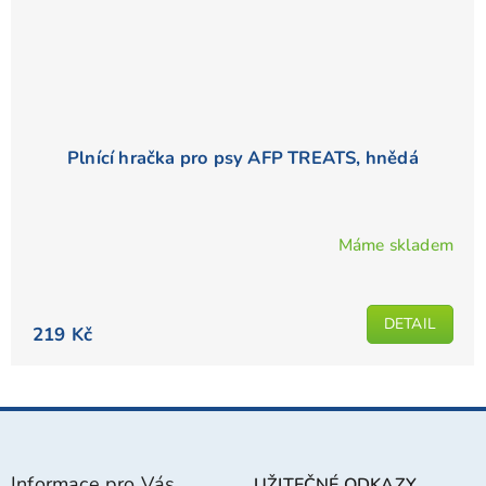
Plnící hračka pro psy AFP TREATS, hnědá
Máme skladem
DETAIL
219 Kč
Z
á
p
Informace pro Vás
UŽITEČNÉ ODKAZY