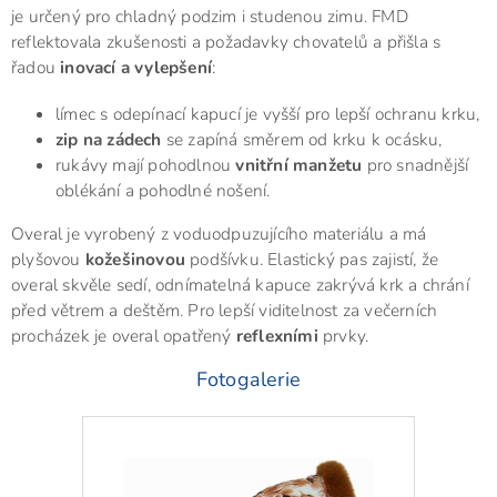
je určený pro chladný podzim i studenou zimu. FMD
reflektovala zkušenosti a požadavky chovatelů a přišla s
řadou
inovací a vylepšení
:
límec s odepínací kapucí je vyšší pro lepší ochranu krku,
zip na zádech
se zapíná směrem od krku k ocásku,
rukávy mají pohodlnou
vnitřní manžetu
pro snadnější
oblékání a pohodlné nošení.
Overal je vyrobený z voduodpuzujícího materiálu a má
plyšovou
kožešinovou
podšívku. Elastický pas zajistí, že
overal skvěle sedí, odnímatelná kapuce zakrývá krk a chrání
před větrem a deštěm. Pro lepší viditelnost za večerních
procházek je overal opatřený
reflexními
prvky.
Fotogalerie