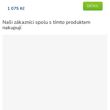
z
5
DETAIL
1 075 Kč
hvězdiček.
Naši zákazníci spolu s tímto produktem
nakupují