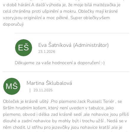
o
v době hárání.A další výhoda je, že moje bílá maltézačka je
c
celá chráněna proti ušpinění a mokru. Oblečky mají krásné
e
vzory,jsou originální a moc pěkné. Super oblečky,všem
n
doporučuji
í
Eva Šatníková
(Administrátor)
EŠ
23.1.2026
Děkujeme za vaše hodnocení a doporučení :-)
Martina Šklubalová
MŠ
|
23.11.2025
Hodnocení produktu je 4 z 5 hvězdiček.
Obleček je krásně ušitý .Pro plemeno Jack Russell Teriér , se
širším hrudním košem, který není uveden v tabulce, jako
plemeno, obvod i délka zad krásně sedí ,ale nohavice jsou příliš
dlouhé a zadní nohavice by mohly být i trochu užší . Nedá se v
něm chodit. U střihu pro jezevčíky jsou nohavice kratší ,ale je