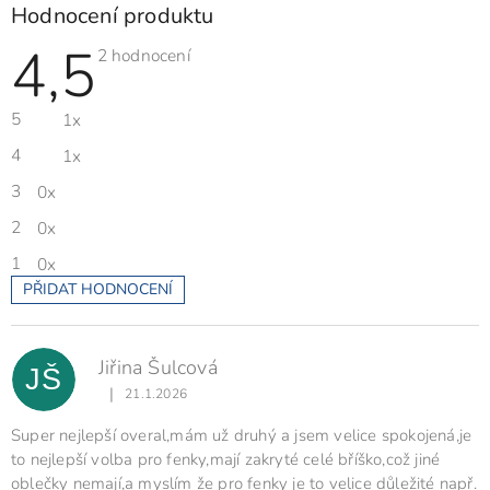
Hodnocení produktu
4,5
Průměrné
2 hodnocení
hodnocení
produktu
je
5
1x
4,5
z
5
4
1x
hvězdiček.
3
0x
2
0x
1
0x
PŘIDAT HODNOCENÍ
V
ý
p
Jiřina Šulcová
i
JŠ
s
|
21.1.2026
Hodnocení produktu je 5 z 5 hvězdiček.
h
o
Super nejlepší overal,mám už druhý a jsem velice spokojená,je
d
to nejlepší volba pro fenky,mají zakryté celé bříško,což jiné
n
oblečky nemají,a myslím že pro fenky je to velice důležité např.