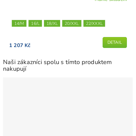
14/M
16/L
18/XL
20/XXL
22/XXXL
DETAIL
1 207 Kč
Naši zákazníci spolu s tímto produktem
nakupují