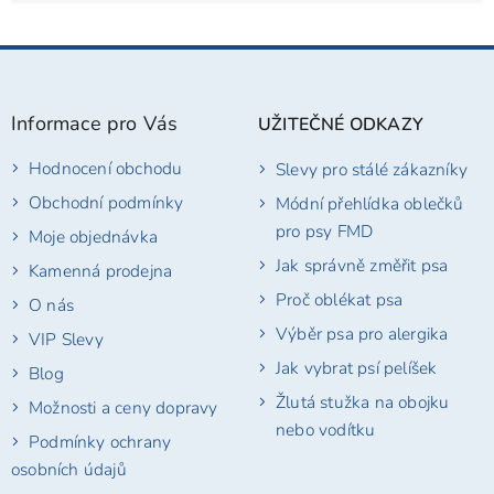
Z
á
p
Informace pro Vás
UŽITEČNÉ ODKAZY
a
t
Hodnocení obchodu
Slevy pro stálé zákazníky
í
Obchodní podmínky
Módní přehlídka oblečků
pro psy FMD
Moje objednávka
Jak správně změřit psa
Kamenná prodejna
Proč oblékat psa
O nás
Výběr psa pro alergika
VIP Slevy
Jak vybrat psí pelíšek
Blog
Žlutá stužka na obojku
Možnosti a ceny dopravy
nebo vodítku
Podmínky ochrany
osobních údajů