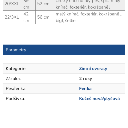
39
čínský chocholatý pes, špic, malý
20/XXL
52 cm
cm
knírač, foxteriér, kokršpaněl
42
malý knírač, foxteriér, kokršpaněl,
22/3XL
56 cm
cm
bígl, šeltie
Parametry
Kategorie
:
Zimní overaly
Záruka
:
2 roky
Pes/fenka
:
Fenka
Podšívka
:
Kožešinová/plyšová