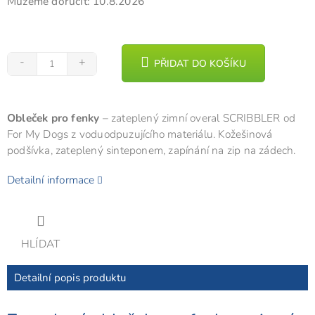
Můžeme doručit:
10.8.2026
PŘIDAT DO KOŠÍKU
Obleček pro fenky
– zateplený zimní overal SCRIBBLER od
For My Dogs z voduodpuzujícího materiálu. Kožešinová
podšívka, zateplený sinteponem, zapínání na zip na zádech.
Detailní informace
HLÍDAT
Detailní popis produktu