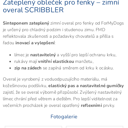
Zateplený obleček pro fenky – zimní
overal SCRIBBLER
Sinteponem zateplený
zimní overal pro fenky od ForMyDogs
je určený pro chladný podzim i studenou zimu. FMD
reflektovala zkušenosti a požadavky chovatelů a přišla s
řadou
inovací a vylepšení
:
límec je
nastavitelný
a vyšší pro lepší ochranu krku,
rukávy mají
vnitřní elastickou
manžetu,
zip na zádech
se zapíná směrem od krku k ocásku.
Overal je vyrobený z voduodpuzujícího materiálu, má
kožešinovou podšívku,
elastický pas a nastavitelné gumičky
zajistí, že se overal výborně přizpůsobí. Zvýšený nastavitelný
límec chrání před větrem a deštěm. Pro lepší viditelnost za
večerních procházek je overal opatřený
reflexními
prvky.
Fotogalerie