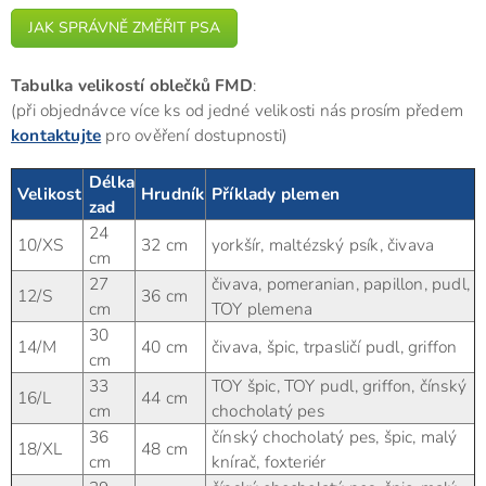
JAK SPRÁVNĚ ZMĚŘIT PSA
Tabulka velikostí oblečků FMD
:
(při objednávce více ks od jedné velikosti nás prosím předem
kontaktujte
pro ověření dostupnosti)
Délka
Velikost
Hrudník
Příklady plemen
zad
24
10/XS
32 cm
yorkšír, maltézský psík, čivava
cm
27
čivava, pomeranian, papillon, pudl,
12/S
36 cm
cm
TOY plemena
30
14/M
40 cm
čivava, špic, trpasličí pudl, griffon
cm
33
TOY špic, TOY pudl, griffon, čínský
16/L
44 cm
cm
chocholatý pes
36
čínský chocholatý pes, špic, malý
18/XL
48 cm
cm
knírač, foxteriér