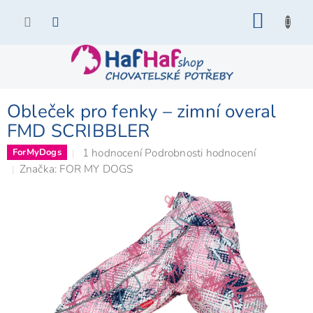
Přejít
NÁKU
na
KOŠÍK
obsah
Obleček pro fenky – zimní overal
FMD SCRIBBLER
Průměrné
1 hodnocení
Podrobnosti hodnocení
ForMyDogs
hodnocení
Značka:
FOR MY DOGS
produktu
je
5,0
z
5
hvězdiček.