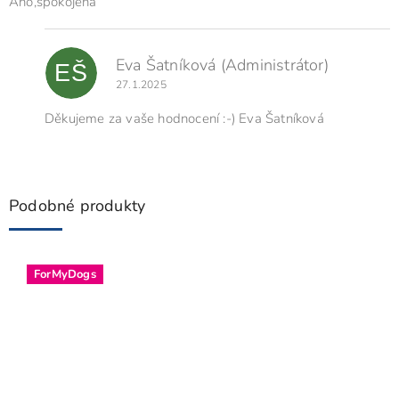
o
Ano,spokojena
d
n
o
Eva Šatníková
(Administrátor)
EŠ
c
27.1.2025
e
n
Děkujeme za vaše hodnocení :-) Eva Šatníková
í
Podobné produkty
ForMyDogs