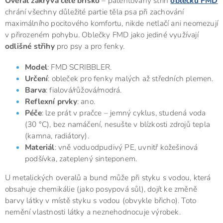
Overal zakrývá celé bříško
– patentovaný střih
oblečků FMD
chrání všechny důležité partie těla psa při zachování
maximálního pocitového komfortu, nikde netlačí ani neomezují
v přirozeném pohybu. Oblečky FMD jako jediné využívají
odlišné střihy
pro psy a pro fenky.
Model
: FMD SCRIBBLER.
Určení
: obleček pro fenky malých až středních plemen.
Barva
: fialová/růžová/modrá.
Reflexní prvky
: ano.
Péče
: lze prát v pračce – jemný cyklus, studená voda
(30 °C), bez namáčení, nesušte v blízkosti zdrojů tepla
(kamna, radiátory).
Materiál
: vně voduodpudivý PE, uvnitř kožešinová
podšívka, zateplený sinteponem.
U metalických overalů a bund může při styku s vodou, která
obsahuje chemikálie (jako posypová sůl), dojít ke změně
barvy látky v místě styku s vodou (obvykle břicho). Toto
nemění vlastnosti látky a neznehodnocuje výrobek.