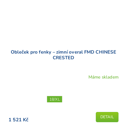
Obleček pro fenky – zimní overal FMD CHINESE
CRESTED
Máme skladem
Průměrné
hodnocení
produktu
je
18/XL
5,0
z
5
DETAIL
1 521 Kč
hvězdiček.