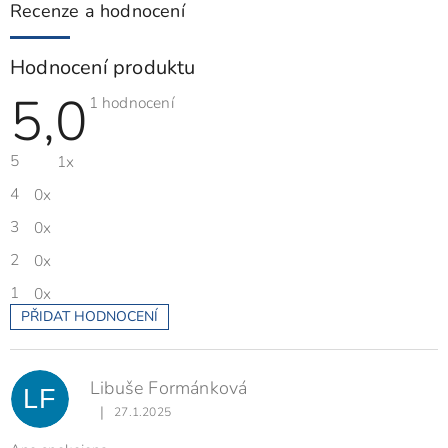
Recenze a hodnocení
Hodnocení produktu
5,0
Průměrné
1 hodnocení
hodnocení
produktu
je
5
1x
5,0
z
5
4
0x
hvězdiček.
3
0x
2
0x
1
0x
PŘIDAT HODNOCENÍ
V
ý
p
Libuše Formánková
i
LF
s
|
27.1.2025
Hodnocení produktu je 5 z 5 hvězdiček.
h