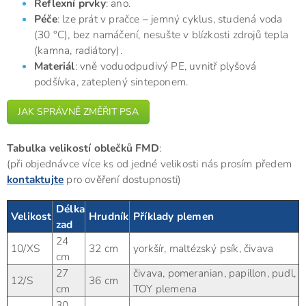
Reflexní prvky
: ano.
Péče
: lze prát v pračce – jemný cyklus, studená voda
(30 °C), bez namáčení, nesušte v blízkosti zdrojů tepla
(kamna, radiátory).
Materiál
: vně voduodpudivý PE, uvnitř plyšová
podšívka, zateplený sinteponem.
JAK SPRÁVNĚ ZMĚŘIT PSA
Tabulka velikostí oblečků FMD
:
(při objednávce více ks od jedné velikosti nás prosím předem
kontaktujte
pro ověření dostupnosti)
Délka
Velikost
Hrudník
Příklady plemen
zad
24
10/XS
32 cm
yorkšír, maltézský psík, čivava
cm
27
čivava, pomeranian, papillon, pudl,
12/S
36 cm
cm
TOY plemena
30