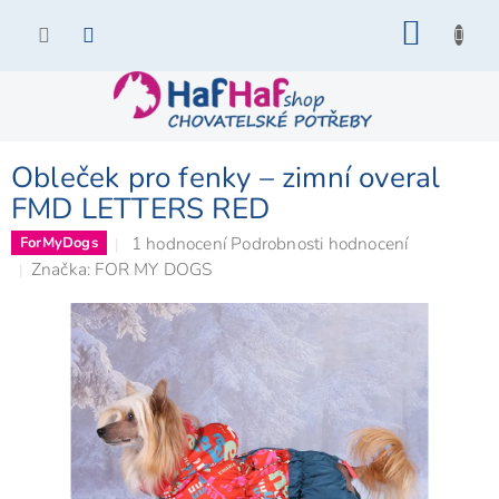
Přejít
NÁKU
na
KOŠÍK
obsah
Obleček pro fenky – zimní overal
FMD LETTERS RED
Průměrné
1 hodnocení
Podrobnosti hodnocení
ForMyDogs
hodnocení
Značka:
FOR MY DOGS
produktu
je
5,0
z
5
hvězdiček.