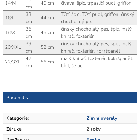
14/M
40 cm
čivava, špic, trpasličí pudl, griffon
cm
33
TOY špic, TOY pudl, griffon, čínský
16/L
44 cm
cm
chocholatý pes
36
čínský chocholatý pes, špic, malý
18/XL
48 cm
cm
knírač, foxteriér
39
čínský chocholatý pes, špic, malý
20/XXL
52 cm
cm
knírač, foxteriér, kokršpaněl
42
malý knírač, foxteriér, kokršpaněl,
22/3XL
56 cm
cm
bígl, šeltie
Parametry
Kategorie
:
Zimní overaly
Záruka
:
2 roky
Pes/fenka
:
Fenka