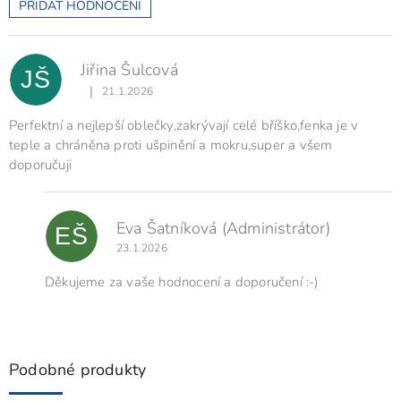
PŘIDAT HODNOCENÍ
V
ý
p
Jiřina Šulcová
i
JŠ
s
|
21.1.2026
Hodnocení produktu je 5 z 5 hvězdiček.
h
o
Perfektní a nejlepší oblečky,zakrývají celé bříško,fenka je v
d
teple a chráněna proti ušpinění a mokru,super a všem
n
doporučuji
o
c
e
Eva Šatníková
(Administrátor)
n
EŠ
í
23.1.2026
Děkujeme za vaše hodnocení a doporučení :-)
Podobné produkty