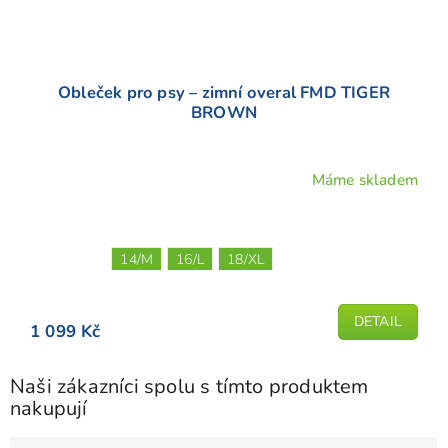
Obleček pro psy – zimní overal FMD TIGER
BROWN
Máme skladem
14/M
16/L
18/XL
DETAIL
1 099 Kč
Naši zákazníci spolu s tímto produktem
nakupují