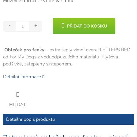
Můžeme doručit:
Zvolte variantu
PŘIDAT DO KOŠÍKU
Obleček pro fenky
– extra teplý zimní overal LETTERS RED
od For My Dogs z voduodpuzujícího materiálu. Plyšová
podšívka, zateplený sinteponem.
Detailní informace
HLÍDAT
Detailní popis produktu