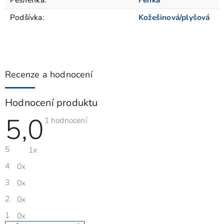
Podšívka
:
Kožešinová/plyšová
Recenze a hodnocení
Hodnocení produktu
5,0
Průměrné
1 hodnocení
hodnocení
produktu
je
5
1x
5,0
z
5
4
0x
hvězdiček.
3
0x
2
0x
1
0x