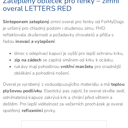
Zateplený obleček pro fenky – zimní
overal LETTERS RED
Sinteponem zateplený
zimní overal pro fenky od ForMyDogs
je určený pro chladný podzim i studenou zimu. FMD
reflektovala zkušenosti a požadavky chovatelů a přišla s
řadou
inovací a vylepšení
:
límec s odepínací kapucí je vyšší pro lepší ochranu krku,
zip na zádech
se zapíná směrem od krku k ocásku,
rukávy mají pohodlnou
vnitřní manžetu
pro snadnější
oblékání a pohodlné nošení.
Overal je vyrobený z voduodpuzujícího materiálu a má
teplou
plyšovou podšívku
. Elastický pas zajistí, že overal skvěle sedí,
odnímatelná kapuce zakrývá krk a chrání před větrem a
deštěm. Pro lepší viditelnost za večerních procházek je overal
opatřený
reflexními
prvky.