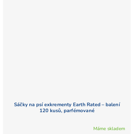
z
5
hvězdiček.
Sáčky na psí exkrementy Earth Rated – balení
120 kusů, parfémované
Máme skladem
Průměrné