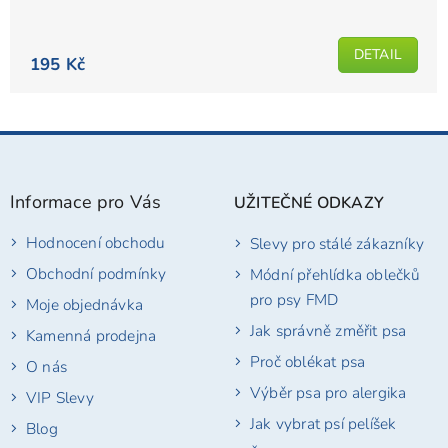
hodnocení
produktu
DETAIL
je
195 Kč
5,0
z
5
Z
hvězdiček.
á
p
Informace pro Vás
UŽITEČNÉ ODKAZY
a
t
Hodnocení obchodu
Slevy pro stálé zákazníky
í
Obchodní podmínky
Módní přehlídka oblečků
pro psy FMD
Moje objednávka
Jak správně změřit psa
Kamenná prodejna
Proč oblékat psa
O nás
Výběr psa pro alergika
VIP Slevy
Jak vybrat psí pelíšek
Blog