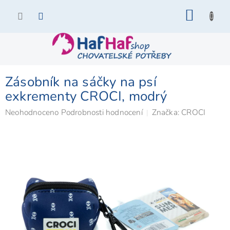
Přejít
NÁKU
na
KOŠÍK
obsah
Zásobník na sáčky na psí
exkrementy CROCI, modrý
Průměrné
Neohodnoceno
Podrobnosti hodnocení
Značka:
CROCI
hodnocení
produktu
je
0,0
z
5
hvězdiček.