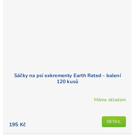
Sáčky na psí exkrementy Earth Rated – balení
120 kusů
Máme skladem
Průměrné
hodnocení
produktu
DETAIL
je
195 Kč
5,0