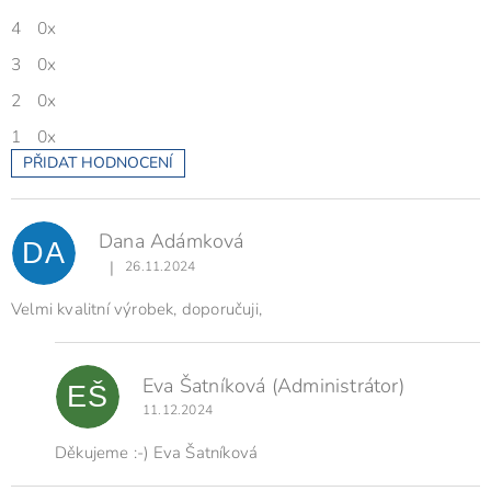
z
5
4
0x
hvězdiček.
3
0x
2
0x
1
0x
PŘIDAT HODNOCENÍ
V
ý
p
Dana Adámková
i
DA
s
|
26.11.2024
Hodnocení produktu je 5 z 5 hvězdiček.
h
o
Velmi kvalitní výrobek, doporučuji,
d
n
o
Eva Šatníková
(Administrátor)
EŠ
c
11.12.2024
e
n
Děkujeme :-) Eva Šatníková
í