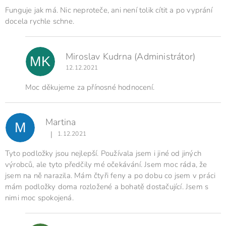
Funguje jak má. Nic neproteče, ani není tolik cítit a po vyprání
docela rychle schne.
Miroslav Kudrna
(Administrátor)
MK
12.12.2021
Moc děkujeme za přínosné hodnocení.
Martina
M
|
1.12.2021
Hodnocení produktu je 5 z 5 hvězdiček.
Tyto podložky jsou nejlepší. Používala jsem i jiné od jiných
výrobců, ale tyto předčily mé očekávání. Jsem moc ráda, že
jsem na ně narazila. Mám čtyři feny a po dobu co jsem v práci
mám podložky doma rozložené a bohatě dostačující. Jsem s
nimi moc spokojená.