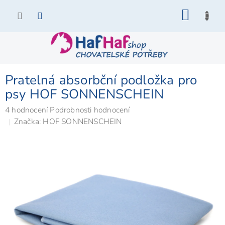
Přejít
NÁKU
na
KOŠÍK
obsah
Pratelná absorbční podložka pro
psy HOF SONNENSCHEIN
Průměrné
4 hodnocení
Podrobnosti hodnocení
hodnocení
Značka:
HOF SONNENSCHEIN
produktu
je
5,0
z
5
hvězdiček.