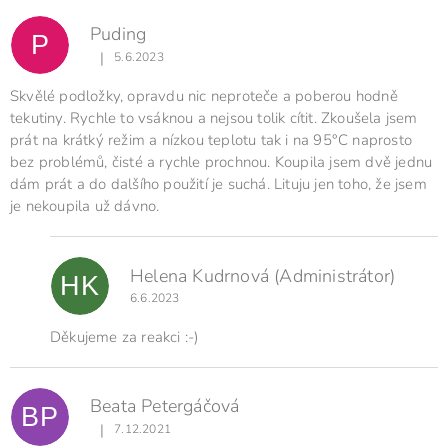
Puding
P
|
5.6.2023
Hodnocení produktu je 5 z 5 hvězdiček.
Skvělé podložky, opravdu nic neproteče a poberou hodně
tekutiny. Rychle to vsáknou a nejsou tolik cítit. Zkoušela jsem
prát na krátký režim a nízkou teplotu tak i na 95°C naprosto
bez problémů, čisté a rychle prochnou. Koupila jsem dvě jednu
dám prát a do dalšího použití je suchá. Lituju jen toho, že jsem
je nekoupila už dávno.
Helena Kudrnová
(Administrátor)
HK
6.6.2023
Děkujeme za reakci :-)
Beata Petergáčová
BP
|
7.12.2021
Hodnocení produktu je 5 z 5 hvězdiček.