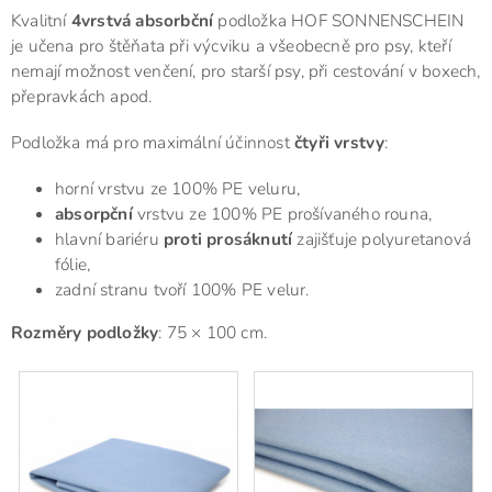
Kvalitní
4vrstvá absorbční
podložka HOF SONNENSCHEIN
je učena pro štěňata při výcviku a všeobecně pro psy, kteří
nemají možnost venčení, pro starší psy, při cestování v boxech,
přepravkách apod.
Podložka má pro maximální účinnost
čtyři vrstvy
:
horní vrstvu ze 100% PE veluru,
absorpční
vrstvu ze 100% PE prošívaného rouna,
hlavní bariéru
proti prosáknutí
zajišťuje polyuretanová
fólie,
zadní stranu tvoří 100% PE velur.
Rozměry podložky
: 75 × 100 cm.