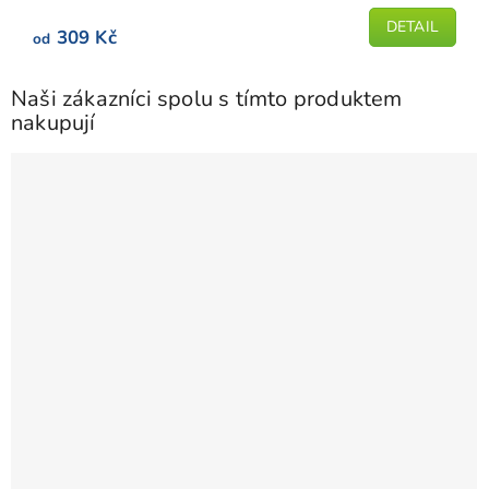
z
5
DETAIL
309 Kč
od
hvězdiček.
Naši zákazníci spolu s tímto produktem
nakupují