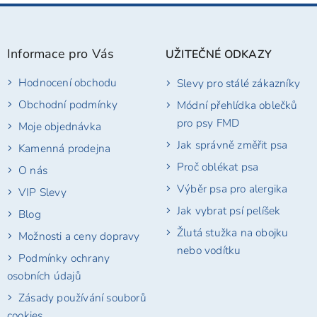
Z
á
p
Informace pro Vás
UŽITEČNÉ ODKAZY
a
t
Hodnocení obchodu
Slevy pro stálé zákazníky
í
Obchodní podmínky
Módní přehlídka oblečků
pro psy FMD
Moje objednávka
Jak správně změřit psa
Kamenná prodejna
Proč oblékat psa
O nás
Výběr psa pro alergika
VIP Slevy
Jak vybrat psí pelíšek
Blog
Žlutá stužka na obojku
Možnosti a ceny dopravy
nebo vodítku
Podmínky ochrany
osobních údajů
Zásady používání souborů
cookies