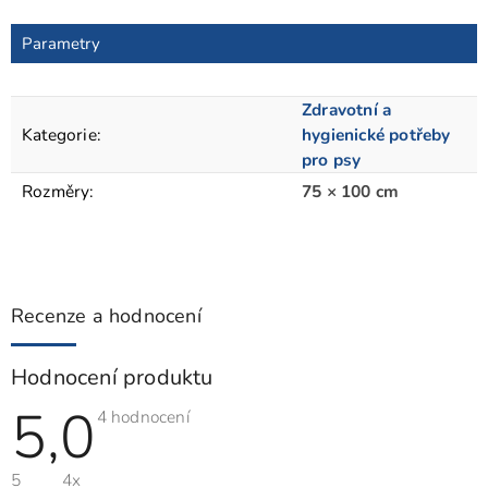
Parametry
Zdravotní a
Kategorie
:
hygienické potřeby
pro psy
Rozměry
:
75 × 100 cm
Recenze a hodnocení
Hodnocení produktu
5,0
Průměrné
4 hodnocení
hodnocení
produktu
je
5
4x
5,0