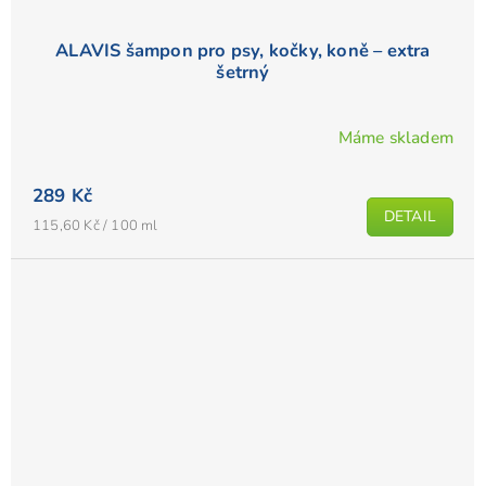
ALAVIS šampon pro psy, kočky, koně – extra
šetrný
Máme skladem
289 Kč
DETAIL
Měrná
115,60 Kč / 100 ml
cena: