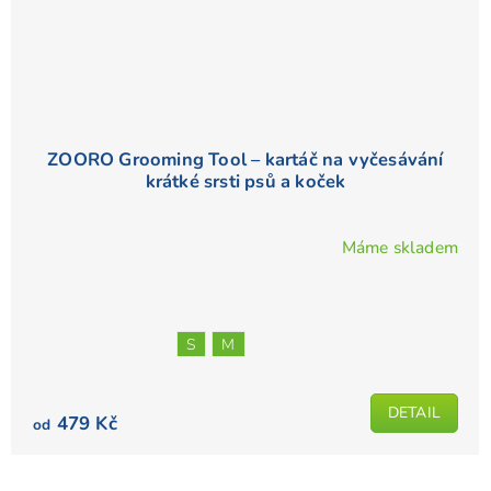
ZOORO Grooming Tool – kartáč na vyčesávání
krátké srsti psů a koček
Máme skladem
S
M
DETAIL
479 Kč
od