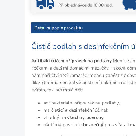
Detailní popis produktu
Čistič podlah s desinfekčním 
Antibakteriální přípravek na podlahy
Menforsan 
kočkami a dalšími domácími mazlíčky. Taková do
nám naši čtyřnozí kamarádi mohou zanést z pob
díky kterému spolehlivě odstraní bakterie i nečist
zvířata, tak pro malé děti.
antibakteriální přípravek na podlahy,
má
čistící a dezinfekční
účinek,
vhodný na
všechny povrchy
,
ošetřený povrch je
bezpečný
pro zvířata i ma