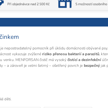
účinkem
je nepostradatelný pomocník při úklidu domácnosti obývané psy
mácnost vykazuje zvýšené
riziko přenosu bakterií a parazitů
, kte
ytu venku. MENFORSAN čistič má vysoký
čistící a dezinfekční
úči
oty – a zároveň je velmi šetrný – ošetřený povrch je
bezpečný
jak 
lé děti.