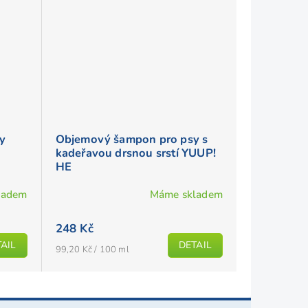
sy
Objemový šampon pro psy s
kadeřavou drsnou srstí YUUP!
HE
ladem
Máme skladem
248 Kč
AIL
DETAIL
Měrná
99,20 Kč / 100 ml
cena: