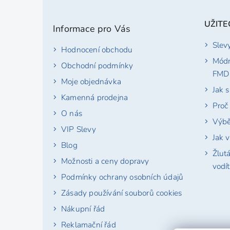
á
hvězd
p
UŽITE
Informace pro Vás
a
t
Slev
Hodnocení obchodu
í
Módn
Obchodní podmínky
FMD
Moje objednávka
Jak 
Kamenná prodejna
Proč
O nás
Výbě
VIP Slevy
Jak v
Blog
Žlut
Možnosti a ceny dopravy
vodí
Podmínky ochrany osobních údajů
Zásady používání souborů cookies
Nákupní řád
Reklamační řád