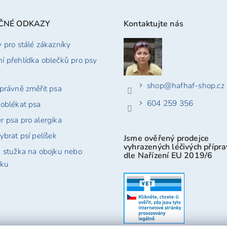
iček.
ČNÉ ODKAZY
Kontaktujte nás
y pro stálé zákazníky
í přehlídka oblečků pro psy
shop
@
hafhaf-shop.cz
správně změřit psa
604 259 356
 oblékat psa
r psa pro alergika
ybrat psí pelíšek
Jsme ověřený prodejce
vyhrazených léčivých přípr
á stužka na obojku nebo
dle Nařízení EU 2019/6
tku