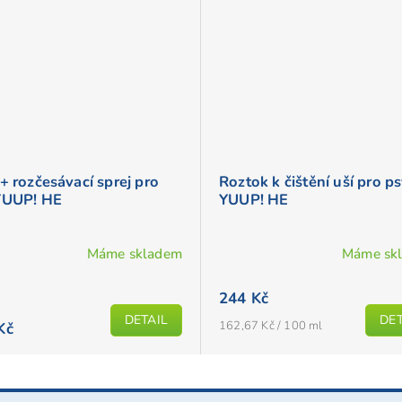
+ rozčesávací sprej pro
Roztok k čištění uší pro p
YUUP! HE
YUUP! HE
Máme skladem
Máme sk
ěrné
cení
244 Kč
ktu
DETAIL
DET
Měrná
162,67 Kč / 100 ml
Kč
cena: