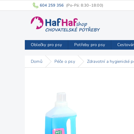
Přejít
604 259 356
na
obsah
Oblečky pro psy
Potřeby pro psy
Cestová
Domů
Péče o psy
Zdravotní a hygienické p