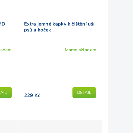
FMD
Extra jemné kapky k čištění uší
psů a koček
ladem
Máme skladem
Průměrné
hodnocení
produktu
je
4,9
z
AIL
DETAIL
5
229 Kč
hvězdiček.