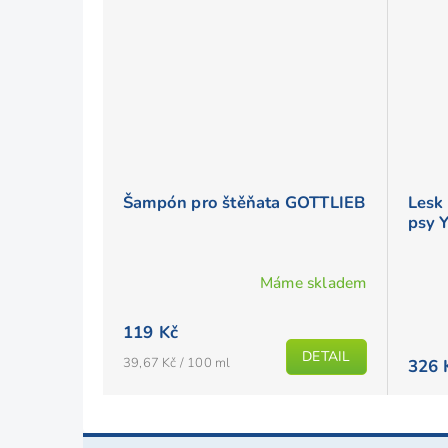
Šampón pro štěňata GOTTLIEB
Lesk 
psy 
Máme skladem
Prům
hodno
119 Kč
produ
DETAIL
Měrná
39,67 Kč / 100 ml
326 
je
cena:
5,0
z
Z
5