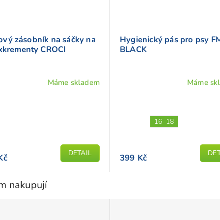
vý zásobník na sáčky na
Hygienický pás pro psy 
exkrementy CROCI
BLACK
Máme skladem
Máme sk
16–18
DETAIL
DET
Kč
399 Kč
em nakupují