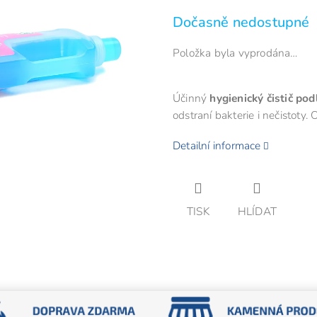
cena:
z
Dočasně nedostupné
5
hvězdiček.
Položka byla vyprodána…
Účinný
hygienický čistič pod
odstraní bakterie i nečistoty
Detailní informace
TISK
HLÍDAT