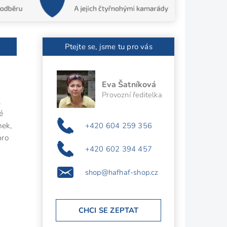
Ptejte se, jsme tu pro vás
Eva Šatníková
Provozní ředitelka
,
ré
nek,
+420 604 259 356
pro
+420 602 394 457
shop@hafhaf-shop.cz
CHCI SE ZEPTAT