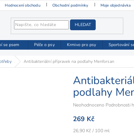
Hodnocení obchodu
Obchodní podmínky
Moje objednávka
HLEDAT
ní se psem
Péče o psy
Krmivo pro psy
Sportování s
otřeby
Antibakteriální přípravek na podlahy Menforsan
Antibakteriá
podlahy Men
Průměrné
Neohodnoceno
Podrobnosti 
hodnocení
269 Kč
produktu
je
Měrná
26,90 Kč / 100 ml
0,0