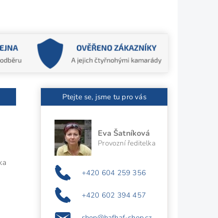
Ptejte se, jsme tu pro vás
Eva Šatníková
Provozní ředitelka
ka
+420 604 259 356
a
+420 602 394 457
shop@hafhaf-shop.cz