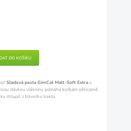
IDAT DO KOŠÍKU
upy!
Sladová pasta GimCat Malt-Soft Extra
s
tivou dávkou vlákniny pomáhá kočkám přirozeně
y chlupů z trávicího traktu.