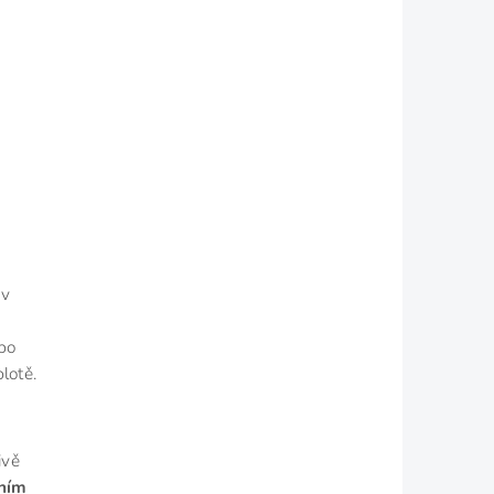
 v
bo
lotě.
ivě
ním