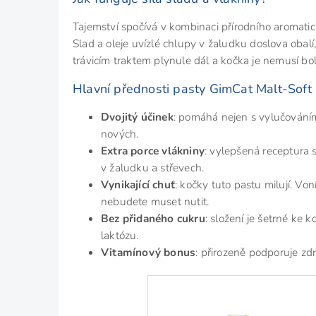
Tajemství spočívá v kombinaci přírodního aromat
Slad a oleje uvízlé chlupy v žaludku doslova obal
trávicím traktem plynule dál a kočka je nemusí bo
Hlavní přednosti pasty GimCat Malt-Soft 
Dvojitý účinek
: pomáhá nejen s vylučováním
nových.
Extra porce vlákniny
: vylepšená receptura 
v žaludku a střevech.
Vynikající chuť
: kočky tuto pastu milují. Von
nebudete muset nutit.
Bez přidaného cukru
: složení je šetrné ke
laktózu.
Vitamínový bonus
: přirozeně podporuje zd