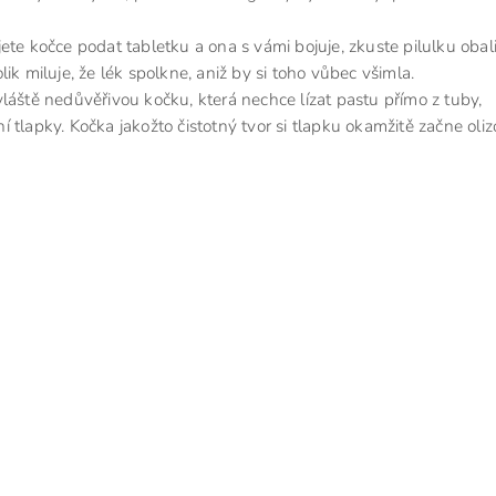
ete kočce podat tabletku a ona s vámi bojuje, zkuste pilulku obali
ik miluje, že lék spolkne, aniž by si toho vůbec všimla.
tě nedůvěřivou kočku, která nechce lízat pastu přímo z tuby,
 tlapky. Kočka jakožto čistotný tvor si tlapku okamžitě začne oliz