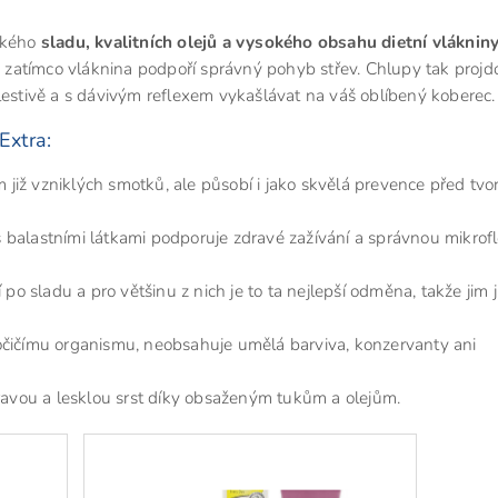
ického
sladu, kvalitních olejů a vysokého obsahu dietní vláknin
í, zatímco vláknina podpoří správný pohyb střev. Chlupy tak projd
lestivě a s dávivým reflexem vykašlávat na váš oblíbený koberec.
Extra:
 již vzniklých smotků, ale působí i jako skvělá prevence před tv
s balastními látkami podporuje zdravé zažívání a správnou mikrof
í po sladu a pro většinu z nich je to ta nejlepší odměna, takže jim j
 kočičímu organismu, neobsahuje umělá barviva, konzervanty ani
ravou a lesklou srst díky obsaženým tukům a olejům.