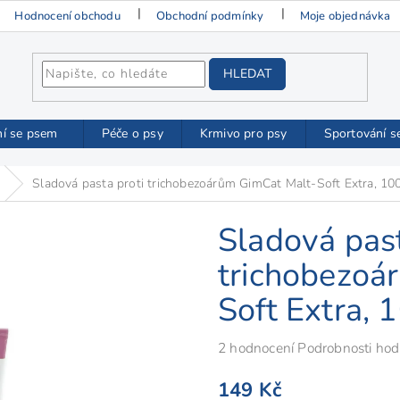
Hodnocení obchodu
Obchodní podmínky
Moje objednávka
HLEDAT
ní se psem
Péče o psy
Krmivo pro psy
Sportování s
Sladová pasta proti trichobezoárům GimCat Malt-Soft Extra, 10
Sladová past
trichobezoá
Soft Extra, 
Průměrné
2 hodnocení
Podrobnosti hod
hodnocení
149 Kč
produktu