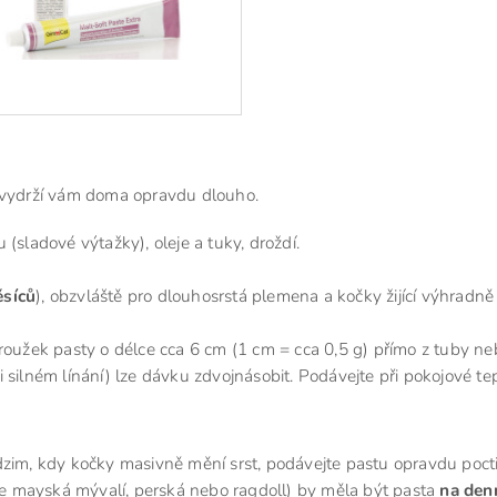
a vydrží vám doma opravdu dlouho.
 (sladové výtažky), oleje a tuky, droždí.
ěsíců
), obzvláště pro dlouhosrstá plemena a kočky žijící výhradně
roužek pasty o délce cca 6 cm (1 cm = cca 0,5 g) přímo z tuby ne
 silném línání) lze dávku zdvojnásobit. Podávejte při pokojové tep
dzim, kdy kočky masivně mění srst, podávejte pastu opravdu poct
je mayská mývalí, perská nebo ragdoll) by měla být pasta
na den