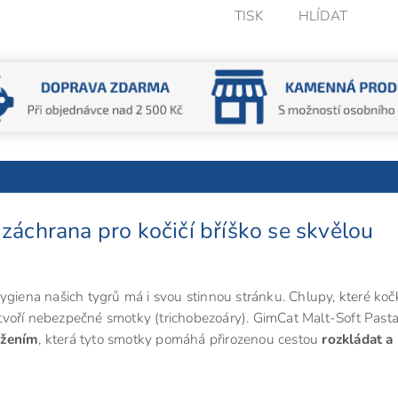
TISK
HLÍDAT
záchrana pro kočičí bříško se skvělou
ygiena našich tygrů má i svou stinnou stránku. Chlupy, které koč
 a tvoří nebezpečné smotky (trichobezoáry). GimCat Malt-Soft Past
ožením
, která tyto smotky pomáhá přirozenou cestou
rozkládat a