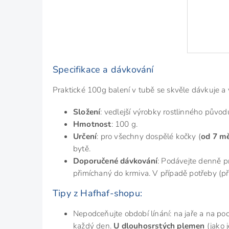
Specifikace a dávkování
Praktické 100g balení v tubě se skvěle dávkuje 
Složení
: vedlejší výrobky rostlinného původu
Hmotnost
: 100 g.
Určení
: pro všechny dospělé kočky (
od 7 m
bytě.
Doporučené dávkování
: Podávejte denně p
přimíchaný do krmiva. V případě potřeby (při
Tipy z Hafhaf-shopu:
Nepodceňujte období línání: na jaře a na po
každý den.
U dlouhosrstých plemen
(jako 