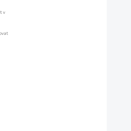
t v
ovat