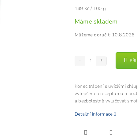
je
Měrná
149 Kč / 100 g
5,0
cena:
z
Máme skladem
5
hvězdiček.
Můžeme doručit:
10.8.2026
PŘ
Konec trápení s uvízlými chl
vylepšenou recepturou a poc
a bezbolestně vylučovat smotk
Detailní informace