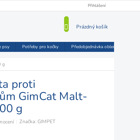
Kamenná prodejna
O nás
VIP Slevy
Přihlášení
Blog
Mož
NÁKUPNÍ
Prázdný košík
KOŠÍK
e psy
Potřeby pro kočky
Předobjednávka oblečků FMD
0 g
a proti
rům GimCat Malt-
100 g
Značka:
GIMPET
nocení