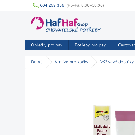
Přejít
604 259 356
na
obsah
Oblečky pro psy
Potřeby pro psy
Cestová
Domů
Krmivo pro kočky
Výživové doplňky