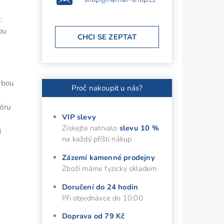
y
.
ou
CHCI SE ZEPTAT
orbou
Proč nakoupit u nás?
lóru
VIP slevy
Získejte natrvalo
slevu 10 %
i
na každý příští nákup
Zázemí kamenné prodejny
Zboží máme fyzicky skladem
Doručení do 24 hodin
Při objednávce do 10:00
Doprava od 79 Kč