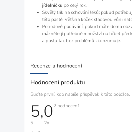
jídelníčku
po celý rok.
Skvělý trik na schování léků: pokud potřebuj
této pastě. Většina koček sladovou vůni natol
Pohodové podávání: pokud máte doma obzvláš
mázněte jí potřebné množství na hřbet přední
a pastu tak bez problémů zkonzumuje.
Recenze a hodnocení
Hodnocení produktu
Buďte první, kdo napíše příspěvek k této položce.
5,0
Průměrné
2 hodnocení
hodnocení
produktu
je
5
2x
5,0
z
5