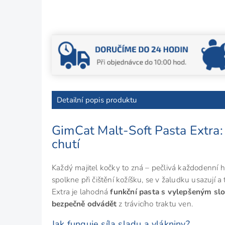
Detailní popis produktu
GimCat Malt-Soft Pasta Extra: 
chutí
Každý majitel kočky to zná – pečlivá každodenní h
spolkne při čištění kožíšku, se v žaludku usazují
Extra je lahodná
funkční pasta s vylepšeným sl
bezpečně odvádět
z trávicího traktu ven.
Jak funguje síla sladu a vlákniny?