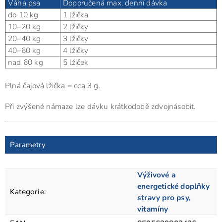
Váha psa
Doporučená max. denní dávka
do 10 kg
1 lžička
10–20 kg
2 lžičky
20–40 kg
3 lžičky
40–60 kg
4 lžičky
nad 60 kg
5 lžiček
Plná čajová lžička = cca 3 g.
Při zvýšené námaze lze dávku krátkodobě zdvojnásobit.
Parametry
Výživové a
energetické doplňky
Kategorie
:
stravy pro psy,
vitamíny