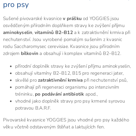
pro psy
Sušené pivovarské kvasnice
v prášku
od YOGGIES jsou
osvědčeným přírodním doplňkem stravy ke zvýšení příjmu
aminokyselin
,
vitamínů B2–B12
a k zatraktivnění krmiva při
nechutenství. Jsou vyrobené pomalým sušením z kvasnic
rodu Saccharomysec cerevisiae. Kvasnice jsou přírodním
zdrojem
bílkovin
a obsahují i komplex vitamínů B2–B12.
přírodní doplněk stravy ke zvýšení příjmu aminokyselin,
obsahují vitamíny B2–B12, B15 pro regeneraci jater,
skvělé pro
zatraktivnění krmiva
při nechutenství psů,
pomáhají při regeneraci organismu po intenzivním
tréninku,
po podávání antibiotik
apod.,
vhodné jako doplněk stravy pro psy krmené syrovou
potravou B.A.R.F.
Pivovarské kvasnice YOGGIES jsou vhodné pro psy každého
věku včetně odstaveným štěňat a laktujících fen.