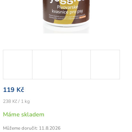
119 Kč
Měrná
238 Kč / 1 kg
cena:
Máme skladem
Můžeme doručit:
11.8.2026