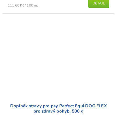
DETAIL
Měrná
111,60 Kč / 100 ml
cena:
Doplněk stravy pro psy Perfect Equi DOG FLEX
pro zdravý pohyb, 500 g