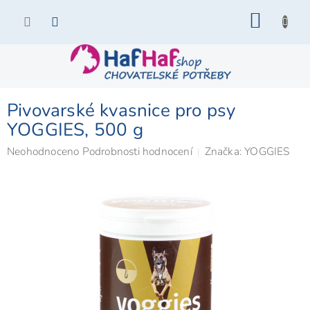
Přejít
NÁKU
na
KOŠÍK
obsah
Pivovarské kvasnice pro psy
YOGGIES, 500 g
Průměrné
Neohodnoceno
Podrobnosti hodnocení
Značka:
YOGGIES
hodnocení
produktu
je
0,0
z
5
hvězdiček.