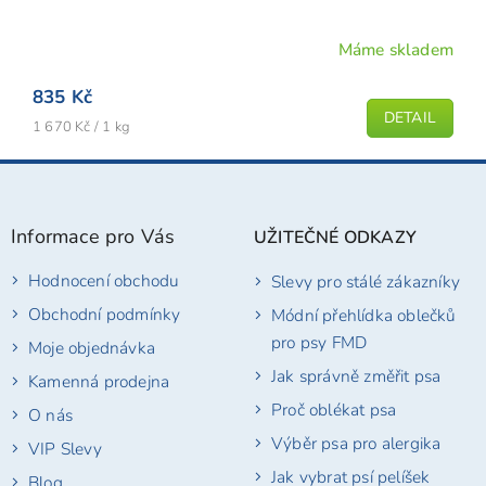
Máme skladem
835 Kč
DETAIL
Měrná
1 670 Kč / 1 kg
cena:
Z
á
p
Informace pro Vás
UŽITEČNÉ ODKAZY
a
t
Hodnocení obchodu
Slevy pro stálé zákazníky
í
Obchodní podmínky
Módní přehlídka oblečků
pro psy FMD
Moje objednávka
Jak správně změřit psa
Kamenná prodejna
Proč oblékat psa
O nás
Výběr psa pro alergika
VIP Slevy
Jak vybrat psí pelíšek
Blog