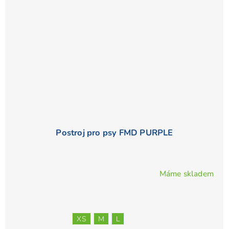
Postroj pro psy FMD PURPLE
Máme skladem
Průměrné
hodnocení
produktu
je
XS
M
L
5,0