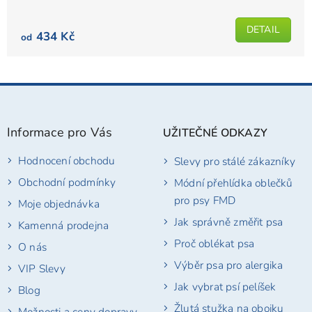
z
5
DETAIL
434 Kč
od
hvězdiček.
Z
á
p
Informace pro Vás
UŽITEČNÉ ODKAZY
a
t
Hodnocení obchodu
Slevy pro stálé zákazníky
í
Obchodní podmínky
Módní přehlídka oblečků
pro psy FMD
Moje objednávka
Jak správně změřit psa
Kamenná prodejna
Proč oblékat psa
O nás
Výběr psa pro alergika
VIP Slevy
Jak vybrat psí pelíšek
Blog
Žlutá stužka na obojku
Možnosti a ceny dopravy