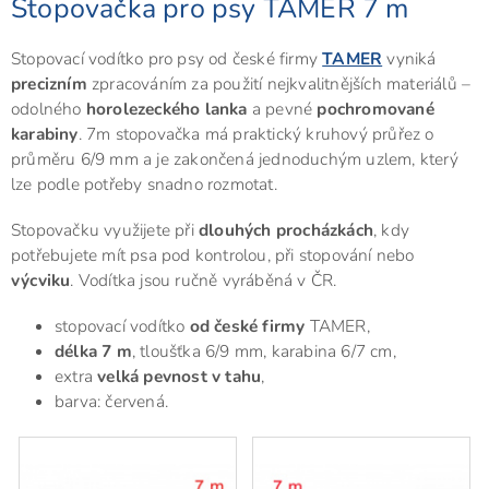
Stopovačka pro psy TAMER 7 m
Stopovací vodítko pro psy od české firmy
TAMER
vyniká
precizním
zpracováním za použití nejkvalitnějších materiálů –
odolného
horolezeckého lanka
a pevné
pochromované
karabiny
. 7m stopovačka má praktický kruhový průřez o
průměru 6/9 mm a je zakončená jednoduchým uzlem, který
lze podle potřeby snadno rozmotat.
Stopovačku využijete při
dlouhých procházkách
, kdy
potřebujete mít psa pod kontrolou, při stopování nebo
výcviku
. Vodítka jsou ručně vyráběná v ČR.
stopovací vodítko
od české firmy
TAMER,
délka 7 m
, tloušťka 6/9 mm, karabina 6/7 cm,
extra
velká pevnost v tahu
,
barva: červená.