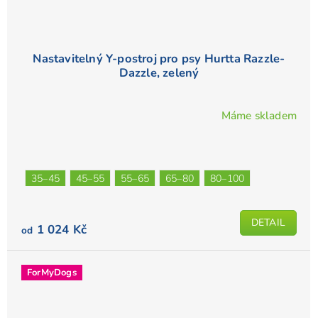
Nastavitelný Y-postroj pro psy Hurtta Razzle-
Dazzle, zelený
Máme skladem
35–45
45–55
55–65
65–80
80–100
DETAIL
1 024 Kč
od
ForMyDogs