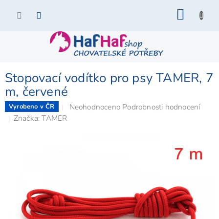
Přejít
NÁKU
na
KOŠÍK
obsah
Stopovací vodítko pro psy TAMER, 7
m, červené
Průměrné
Neohodnoceno
Podrobnosti hodnocení
Vyrobeno v ČR
hodnocení
Značka:
TAMER
produktu
je
0,0
z
5
hvězdiček.