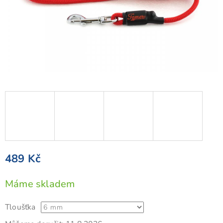
489 Kč
Měrná
Máme skladem
cena:
Tloušťka