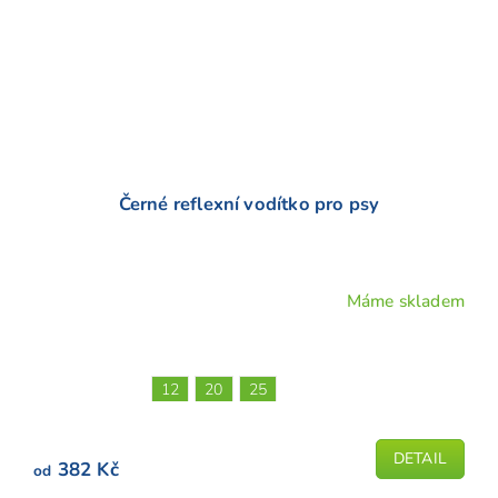
Černé reflexní vodítko pro psy
Máme skladem
Průměrné
hodnocení
produktu
je
12
20
25
4,3
z
5
DETAIL
382 Kč
od
hvězdiček.