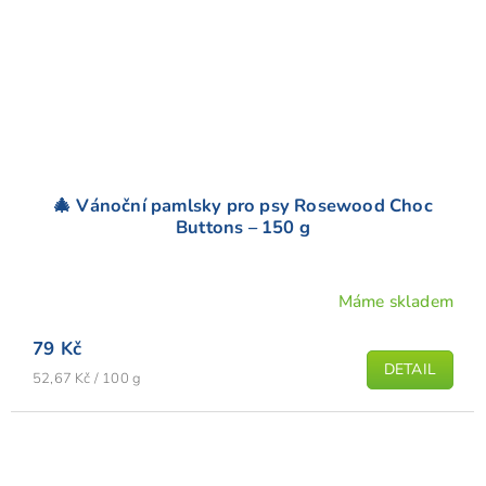
🎄 Vánoční pamlsky pro psy Rosewood Choc
Buttons – 150 g
Máme skladem
79 Kč
DETAIL
Měrná
52,67 Kč / 100 g
cena: