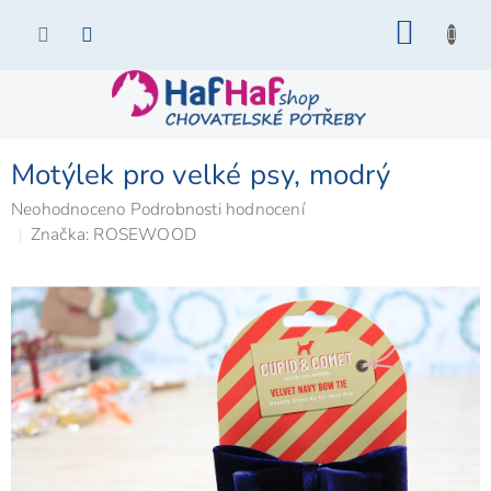
Přejít
NÁKU
na
KOŠÍK
obsah
Motýlek pro velké psy, modrý
Průměrné
Neohodnoceno
Podrobnosti hodnocení
hodnocení
Značka:
ROSEWOOD
produktu
je
0,0
z
5
hvězdiček.