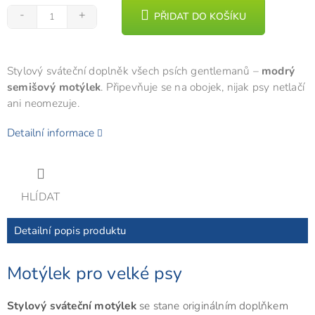
PŘIDAT DO KOŠÍKU
Stylový sváteční doplněk všech psích gentlemanů –
modrý
semišový motýlek
. Připevňuje se na obojek, nijak psy netlačí
ani neomezuje.
Detailní informace
HLÍDAT
Detailní popis produktu
Motýlek pro velké psy
Stylový sváteční motýlek
se stane originálním doplňkem