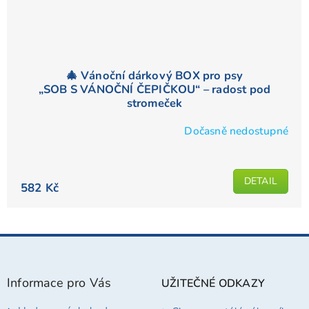
🎄 Vánoční dárkový BOX pro psy
„SOB S VÁNOČNÍ ČEPIČKOU“ – radost pod
stromeček
Dočasně nedostupné
DETAIL
582 Kč
Z
á
p
Informace pro Vás
UŽITEČNÉ ODKAZY
a
t