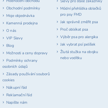
Hodnocení obchodu
Slevy pro stálé zákazníky
í
Obchodní podmínky
Módní přehlídka oblečků
pro psy FMD
Moje objednávka
Jak správně změřit psa
Kamenná prodejna
Proč oblékat psa
O nás
Výběr psa pro alergika
VIP Slevy
Jak vybrat psí pelíšek
Blog
Žlutá stužka na obojku
Možnosti a ceny dopravy
nebo vodítku
Podmínky ochrany
osobních údajů
Zásady používání souborů
cookies
Nákupní řád
Reklamační řád
Napište nám