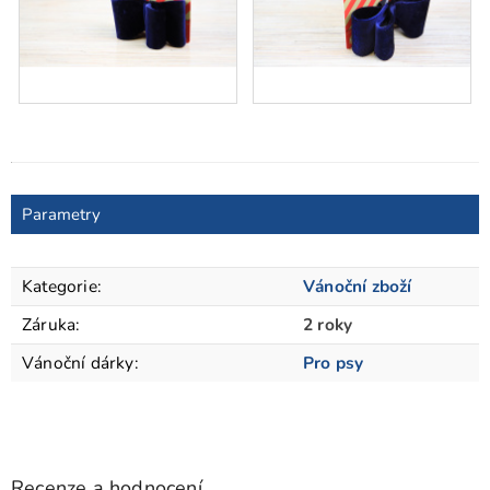
Parametry
Kategorie
:
Vánoční zboží
Záruka
:
2 roky
Vánoční dárky
:
Pro psy
Recenze a hodnocení