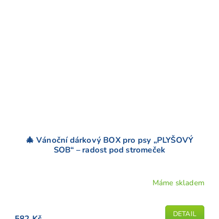
🎄 Vánoční dárkový BOX pro psy „PLYŠOVÝ
SOB“ – radost pod stromeček
Máme skladem
DETAIL
582 Kč