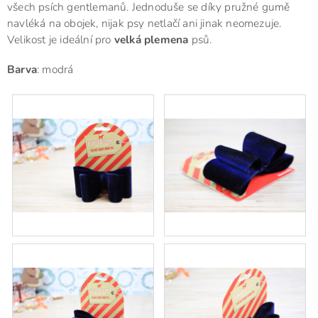
všech psích gentlemanů. Jednoduše se díky pružné gumě
navléká na obojek, nijak psy netlačí ani jinak neomezuje.
Velikost je ideální pro
velká plemena
psů.
Barva
: modrá