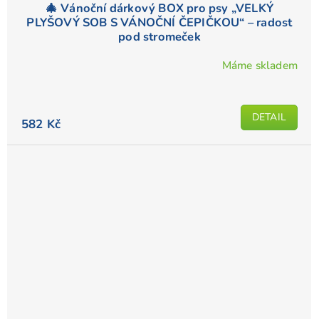
🎄 Vánoční dárkový BOX pro psy „VELKÝ
PLYŠOVÝ SOB S VÁNOČNÍ ČEPIČKOU“ – radost
pod stromeček
Máme skladem
DETAIL
582 Kč